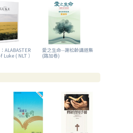
ALABASTER
愛之生命--謝松齡講道集
f Luke ( NLT ）
(路加卷)