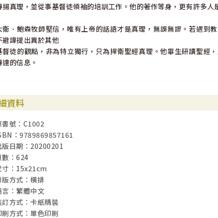
傳揚真理，並從事基督徒領袖的培訓工作。他的著作等身，更有許多人
大衛．鮑森牧師堅信，唯有上帝的話語才是真理，無誤無謬。若遇到教
不避諱提出異於其他
基督徒的觀點，非為特立獨行，只為捍衛聖經真理。他畢生研讀聖經，
傳達的信息。
細資料
原書號：C1002
SBN：9789869857161
出版日期：20200201
頁數：624
尺寸：15x21cm
排版方式：橫排
語言：繁體中文
裝訂方式：卡紙精裝
印刷方式：單色印刷