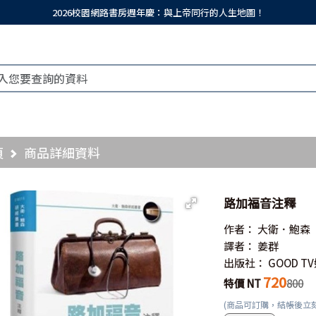
2026校園網路書房週年慶：與上帝同行的人生地圖！
頁
商品詳細資料
路加福音注釋
作者：
大衛．鮑森
譯者：
姜群
出版社：
GOOD 
720
特價 NT
800
(商品可訂購，結帳後立