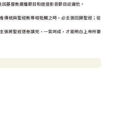
是因基督教廣播節目和證道影音節目認識他。
會傳統與聖經教導相牴觸之時，必主張回歸聖經；從
主張將聖經逐卷讀完、一氣呵成，才能明白上帝所要