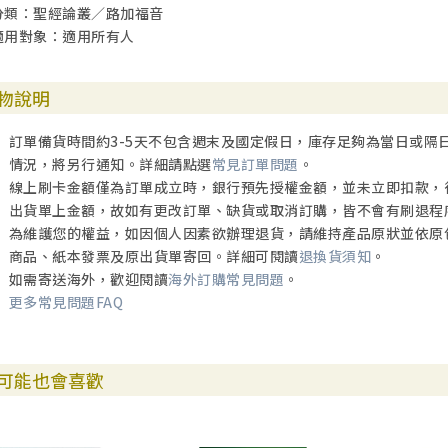
分類：聖經論叢／路加福音
適用對象：適用所有人
物說明
訂單備貨時間約3-5天不包含週末及國定假日，庫存足夠為當日或隔
情況，將另行通知。詳細請點選
常見訂單問題
。
線上刷卡金額僅為訂單成立時，銀行預先授權金額，並未立即扣款，
出貨單上金額，故如有更改訂單、缺貨或取消訂購，皆不會有刷退程
為維護您的權益，如因個人因素欲辦理退貨，請維持產品原狀並依原
商品、紙本發票及原出貨單寄回。詳細可閱讀
退換貨須知
。
如需寄送海外，歡迎閱讀
海外訂購常見問題
。
更多常見問題FAQ
可能也會喜歡