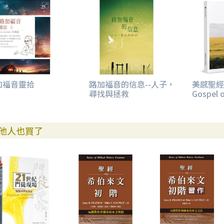
加福音靈拾
路加福音的信息--人子，
美感聖經：
尋找與拯救
Gospel o
他人也買了