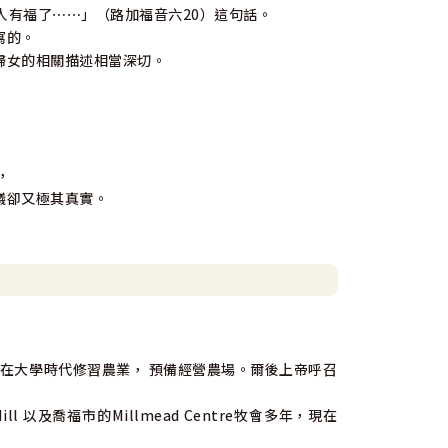
人有福了⋯⋯」（路加福音六20）這句話。
寫的。
婦女的相關描述相當深切。
，
議卻又極其真實。
 在大學時代修習農業， 預備經營農場。爾後上帝呼召
以及喬福市的Millmead Centre牧會多年，現在