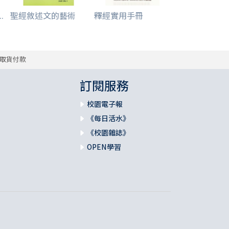
.
聖經敘述文的藝術
釋經實用手冊
取貨付款
訂閱服務
校園電子報
《每日活水》
《校園雜誌》
OPEN學習