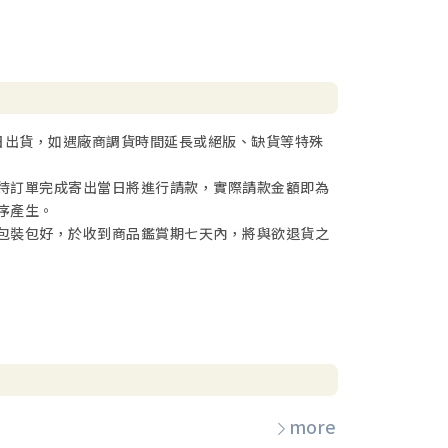
日出貨，如遇廠商調貨時間延長或絕版、缺貨等特殊
待訂單完成寄出當日將進行請款，實際請款金額即為
序產生。
包裝包好，於收到商品鑑賞期七天內，將與欲退貨之
more