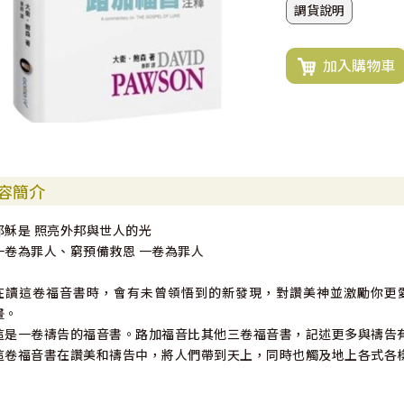
調貨說明
加入購物車
容簡介
耶穌是 照亮外邦與世人的光
一卷為罪人、窮預備救恩 一卷為罪人
在讀這卷福音書時，會有未曾領悟到的新發現，對讚美神並激勵你更
畫。
這是一卷禱告的福音書。路加福音比其他三卷福音書，記述更多與禱告
這卷福音書在讚美和禱告中，將人們帶到天上，同時也觸及地上各式各