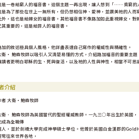
這是一卷給窮人的福音書。這個主題一再出現，讓人想到「……貧窮的
這是為了那些在世上一無所有，但仍想相信神、愛神，並讚美祂的人而
此外，這也是給婦女的福音書。其他福音書不像路加如此重視婦女，對
尤其重要的，這是給罪人的福音書。
路加的敘述極具個人風格，他詳盡表達自己寫作的權威性與精確性。
大衛‧ 鮑森牧師以吸引人又清楚易懂的方式，介紹路加福音的重要主題
讓讀者更明白耶穌的生、死與復活，以及祂的人性與神性，相當不可思
者介紹
作者 大衛・鮑森牧師
大衛． 鮑森牧師為英國當代的聖經權威教師。一九三○年出生於英國，
他成為全職傳
道人，並於劍橋大學完成神學碩士學位。他曾於英國白金漢郡的GoldHill 
經常往來世界各地，