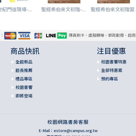
世紀門徒現場-...
聖經希伯來文初階-...
聖經希伯來文初階習..
式：
傳真刷卡、虛擬轉帳、郵政劃撥、超商
商品快訊
注目優惠
全館新品
校園書饗特惠
館長推薦
全部特惠案
禮品專區
預約專區
校園書饗
即將登場
校園網路書房客服
E-Mail：
estore@campus.org.tw