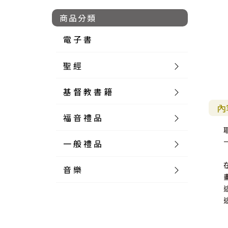
商品分類
電 子 書
聖 經
基 督 教 書 籍
新 舊 約 聖 經
內
福 音 禮 品
簡 體 聖 經
聖 經 論 叢
和 合 本
一 般 禮 品
英 文 聖 經
神 學 類
福 音 飾 品 配 件
和 合 本 標 點
參 考 書 工 具 書
音 樂
外 文 聖 經
實 踐 神 學
福 音 家 飾 用 品
一 般 卡 片
新 標 點 和 合 本
K J V
摩 西 五 經
系 統 神 學
福 音 項 鍊
讀 經 法
中 外 文 聖 經
教 會 歷 史
福 音 生 活 雜 貨
一 般 文 具
詩 本 樂 譜
和 合 本 修 訂 版
E S V
歷 史 書
神 、 創 造
宣 教 差 傳
福 音 耳 環 / 耳 夾
福 音 桌 飾 品
萬 用 卡
釋 經 法
創 世 記
註 釋 本 聖 經
生 命 造 就
福 音 食 器 廚 房
食 器 廚 房
C D
現 代 中 文 譯 本
G N B
和 合 本 / N I V
舊 約 註 釋
基 督
社 會 參 與
歷 史
福 音 手 環 / 手 鍊
福 音 布 軸 掛 畫
福 音 服 飾 布 品
貼 紙
日 記 . 筆 記
音 樂 叢 書
聖 經 概 論
出 埃 及 記
約 書 亞 記