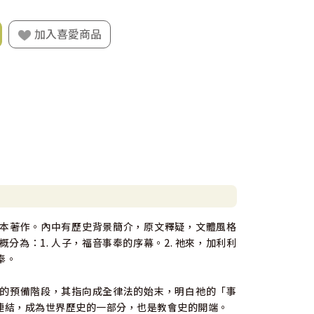
加入喜愛商品
本著作。內中有歷史背景簡介，原文釋疑，文體風格
為：1. 人子，福音事奉的序幕。2. 祂來，加利利
奉。
的預備階段，其指向成全律法的始末，明白祂的「事
連結，成為世界歷史的一部分，也是教會史的開端。