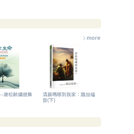
more
--謝松齡講道集
清晨嗎哪到我家：路加福
音(下)