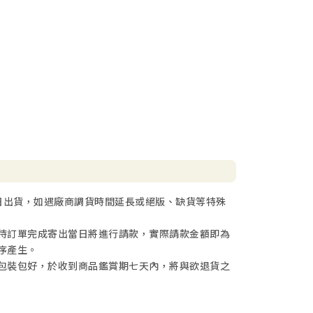
日出貨，如遇廠商調貨時間延長或絕版、缺貨等特殊
待訂單完成寄出當日將進行請款，實際請款金額即為
序產生。
包裝包好，於收到商品鑑賞期七天內，將與欲退貨之