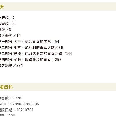
錄
出版序／2
作者序／4
目錄／6
書之概述／10
第一部分 人子，福音事奉的序幕／54
第二部分 祂來，加利利的事奉之路／86
第二部分 尋找，往耶路撒冷的事奉之路／166
第四部分 拯救，耶路撒冷的事奉／257
書之結語／334
細資料
原書號：C270
SBN：9789869885096
出版日期：20210701
頁數：336