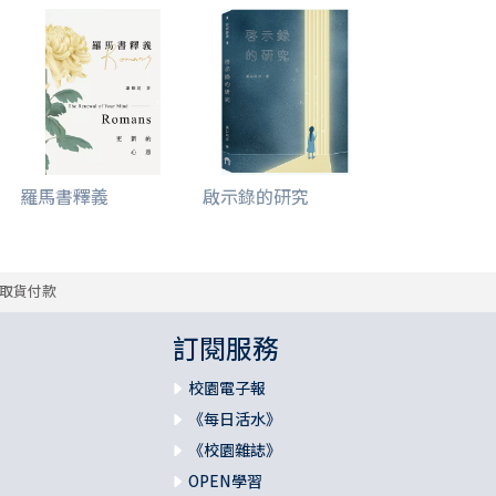
羅馬書釋義
啟示錄的研究
取貨付款
訂閱服務
校園電子報
《每日活水》
《校園雜誌》
OPEN學習