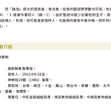
而「路加」原文的意思是：發光者。從新約聖經寥寥數句可知，他是：1.
14）。3. 提筆作書的人（路一1）。由於聖經中甚少記載他的生平
加這個人。有說，他可能是安提阿人，也是新約書卷作者中唯一的外邦
者」。
者介紹
林賢明
․ 真耶穌教會傳道。
․ 雲林人，1962/04/18生。
․ 神學院29期（1986）畢業。
․ 曾駐牧：台南、麻豆、十全、鳳山、西台中、卓蘭、豐原、太平
合、嘉義、灣橋等。
․ 曾兼任：中區宣道組組負責、南區教牧組組負責、中南區教牧組