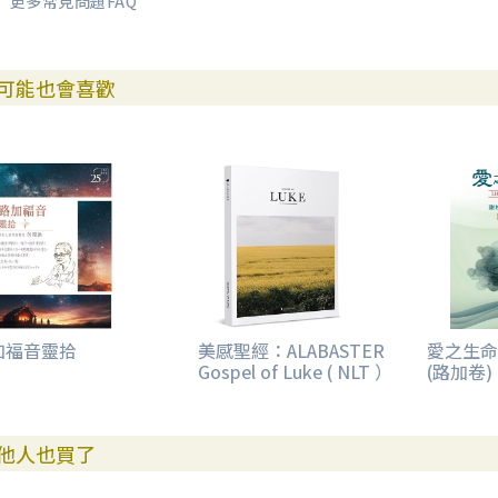
更多常見問題FAQ
可能也會喜歡
加福音靈拾
美感聖經：ALABASTER
愛之生命
Gospel of Luke ( NLT ）
(路加卷)
他人也買了