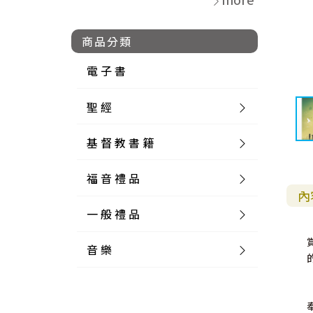
商品分類
電 子 書
聖 經
基 督 教 書 籍
新 舊 約 聖 經
福 音 禮 品
簡 體 聖 經
聖 經 論 叢
和 合 本
內
一 般 禮 品
英 文 聖 經
神 學 類
福 音 飾 品 配 件
和 合 本 標 點
參 考 書 工 具 書
音 樂
外 文 聖 經
實 踐 神 學
福 音 家 飾 用 品
一 般 卡 片
新 標 點 和 合 本
K J V
摩 西 五 經
系 統 神 學
福 音 項 鍊
讀 經 法
中 外 文 聖 經
教 會 歷 史
福 音 生 活 雜 貨
一 般 文 具
詩 本 樂 譜
和 合 本 修 訂 版
E S V
歷 史 書
神 、 創 造
宣 教 差 傳
福 音 耳 環 / 耳 夾
福 音 桌 飾 品
萬 用 卡
釋 經 法
創 世 記