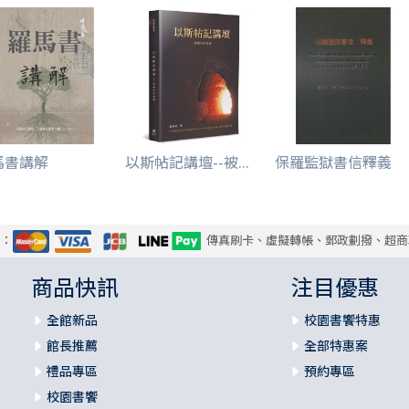
馬書講解
以斯帖記講壇--被...
保羅監獄書信釋義
式：
傳真刷卡、虛擬轉帳、郵政劃撥、超商
商品快訊
注目優惠
全館新品
校園書饗特惠
館長推薦
全部特惠案
禮品專區
預約專區
校園書饗