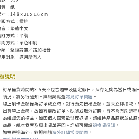
材質：紙
寸：14.8 x 21 x 1.6 cm
排版方式：橫排
語言：繁體中文
裝訂方式：平裝
印刷方式：單色印刷
分類：聖經論叢／路加福音
適用對象：適用所有人
物說明
訂單備貨時間約3-5天不包含週末及國定假日，庫存足夠為當日或隔
情況，將另行通知。詳細請點選
常見訂單問題
。
線上刷卡金額僅為訂單成立時，銀行預先授權金額，並未立即扣款，
出貨單上金額，故如有更改訂單、缺貨或取消訂購，皆不會有刷退程
為維護您的權益，如因個人因素欲辦理退貨，請維持產品原狀並依原
商品、紙本發票及原出貨單寄回。詳細可閱讀
退換貨須知
。
如需寄送海外，歡迎閱讀
海外訂購常見問題
。