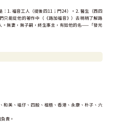
 福音工人（提後四11；門24）。2. 醫生（西四
，我們只能從他的著作中（《路加福音》）去稍稍了解路
人。無妻，無子嗣，終生事主，有如他的名——「發光
、和美、塭仔、四股、椬梧、香港、永康、朴子、六
組負責。