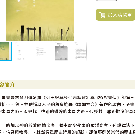
加入購物車
容簡介
本書是林賢明傳道繼《列王紀與歷代志綜覽》與《監獄書信》的第三
賞析……等。林傳道以人子的角度詮釋《路加福音》著作的取向，全書概分
的事奉之路。3. 尋找，往耶路撒冷的事奉之路。4. 拯救，耶路撒冷的事
路加以神的救贖經綸次序，藉由歷史學家的嚴謹查考，述說律法下
奉、信息與教導」，雖然偏重歷史背景的記載，卻使耶穌與當代的歷史