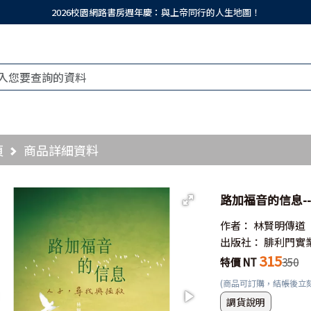
2026校園網路書房週年慶：與上帝同行的人生地圖！
頁
商品詳細資料
路加福音的信息-
作者：
林賢明傳道
出版社：
腓利門實
315
特價 NT
350
(商品可訂購，結帳後立
調貨說明