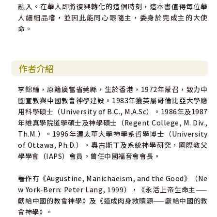
融入。在華人即將復興轉化的這個時刻，這本書值得每位華
人細細品嚐，並因此能同心跟隨主，委身於完成主的大使
命。
作者介紹
李錦綸，原籍廣當省莞縣，生於香港，1972年蒙召，致力中
國宣教與中國教會神學建設。1983年獲英屬哥倫比亞大學應
用科學碩士（University of B.C., M.A.Sc）。1986年及1987
年維真學院道學碩士及神學碩士（Regent College, M. Div.,
Th.M.）。1996年渥太華大學神學系哲學博士（University
of Ottawa, Ph.D.）。奧古斯丁及系統神學研究，國際教父
學學會（IAPS）會員。曾任中國福音會會長。
著作有《Augustine, Manichaeism, and the Good》（Ne
w York-Bern: Peter Lang, 1999），《永活上帝生命主——
獻給中國的教會神學》及《道成肉身救贖源——獻給中國的教
會神學》。