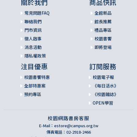
關於我們
商品快訊
常見問題FAQ
全館新品
聯絡我們
館長推薦
門市資訊
禮品專區
徵人啟事
校園書饗
消息活動
即將登場
隱私權政策
注目優惠
訂閱服務
校園書饗特惠
校園電子報
全部特惠案
《每日活水》
預約專區
《校園雜誌》
OPEN學習
校園網路書房客服
E-Mail：
estore@campus.org.tw
傳真電話：02-2918-2466