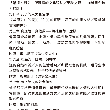
「籍禮、親耕」所顯露的文化弱點／春秋之際——血緣紐帶拉
力的鬆弛
第四章 孔子的人文化道德
《論語》中的天道／仁道的實現／君子的中庸人格／理想與
實際的差距
第五章 真墜落．真拯救——與孔孟荀一席談
儒家傳統論善惡／金錢、權力與性慾背後的終極議題／從生
命「塌陷」到文化「陷溺」／浩然之氣與聖靈煦風／聖化歷
程的盼望
附錄：奧古斯丁《論快樂人生」
第六章 老莊的「自然」與神學
道的自然本質／人的生活體現／和諧社會的秘訣／道的生命
本質與位格問題／莊子的傳承與發展
附錄：奧古斯丁《論快樂人生》
第七章 墨子敬天的社會倫理
墨子的位格天價值取向／敬天的位格本體觀／透視人性的社
會關係／節約資源的生活方式／治國之道的實踐／理性與進
取的態度
附錄：墨家的組織