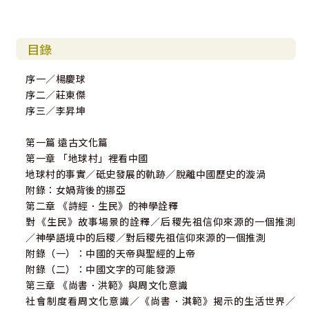
目錄
序一／楊慶球
序二／莊東傑
序三／李昇坤
第一篇 遠古文化篇
第一章 「地球村」裡看中國
地球村的事實／砥史發展的軌跡／脫離中國歷史的漩渦
附錄：女媧背後的挪亞
第二章 《詩經．生民》的神學詮釋
對《生民》故事場景的詮釋／后稷先祖信仰來源的一個推測
／神學語境中的后稷／對后稷先祖信仰來源的一個推測
附錄（一）：中國的天帝與聖經的上帝
附錄（二）：中國文字的可能發源
第三章 《尚書．洪範》與周文化意識
社會制度看周文化意識／《尚書．淇範》揭示的生活世界／