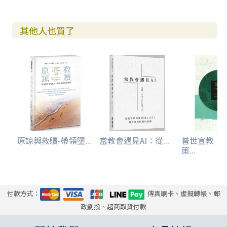
當今中國社會的文化現象／儒家傳統理想難以實現／道家高
逸思想注重自保／佛家「破執」缺乏動力／宋儒周敦頤對
其他人也買了
「誠」的開展／毛澤東與
唐太宗的象徵／不是「基督教中國化」／文化更新與中國宣
教
附錄：真信仰的利益
參考資料
索引
原諒與救贖-帶領墮...
當教會遇見AI：從...
普世宣教：
策...
付款方式：
傳真刷卡、虛擬轉帳、郵
政劃撥、超商取貨付款