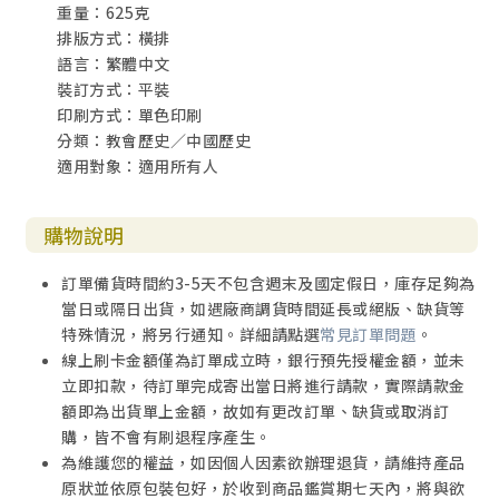
重量：625克
教流行中國
排版方式：橫排
附錄：大秦景教流行中國碑文選譯
語言：繁體中文
第十二章 宋朝的內向
裝訂方式：平裝
宋太祖陰謀建國／宋太宗陰謀奪權／宋真宗掩飾失敗的鬧劇
印刷方式：單色印刷
／廉潔與忠誠定典範／《資治通鑑》的文化傳統／放任的宋
分類：教會歷史／中國歷史
徽宗斷送北宋皇朝／南
適用對象：適用所有人
宋的愛國主義
第十三章 明朝的沒落
明朝的開國功業所隱藏的危機／朱元璋扭曲的正義／猜忌的
購物說明
惡果／朱棣叔姪相殘的殘酷／特務政治／獻諂與攻奸的文臣
／利瑪竇重建福音據點
訂單備貨時間約3-5天不包含週末及國定假日，庫存足夠為
附錄：海瑞——儒家官僚的模範
當日或隔日出貨，如遇廠商調貨時間延長或絕版、缺貨等
第十四章 清朝迴光返照
特殊情況，將另行通知。詳細請點選
常見訂單問題
。
康熙以儒制儒的治國策略／雍正的改革與權力現實／乾隆盛
線上刷卡金額僅為訂單成立時，銀行預先授權金額，並未
世的隱憂／內憂——白蓮教事件到太平天國／外患——從鴉片
立即扣款，待訂單完成寄出當日將進行請款，實際請款金
戰爭說起／基督福音
額即為出貨單上金額，故如有更改訂單、缺貨或取消訂
第三度傳入中國／義和團與庚子賠款
購，皆不會有刷退程序產生。
附錄：李提摩太《論今日誰能助我》
為維護您的權益，如因個人因素欲辦理退貨，請維持產品
原狀並依原包裝包好，於收到商品鑑賞期七天內，將與欲