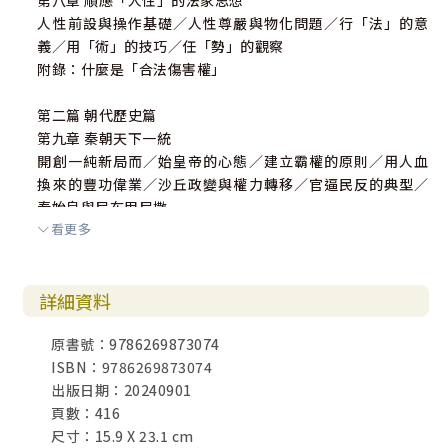
第八章 順應「人性」的法家思想
人性前設與操作基礎／人性尊嚴與物化問題／行「法」的意
義／用「術」的技巧／任「勢」的觀察
附錄：什麼是「合法傷害權」
第二篇 朝代歷史篇
第九章 秦朝天下一統
開創一純新局而／始皇帝的心態／建立霸權的原則／用人血
換來的豐功偉業／沙丘政變與權力轉移／官逼民反的典型／
秦始皇與尼布甲尼撒
看更多
附錄：兵馬俑透視皇權能量的整合
第十章 漢朝的建制
楚漢相爭的勝利者／劉邦——平民非聖人／呂后——女性專權
詳細資料
的典型／武帝的酷吏政治／獨尊儒術的意識形態／君臣的緊
張關係／東漢黨錮之
原書號：9786269873074
禍／天國臨格的時代
ISBN：9786269873074
附錄：踏足中國的第一批羅馬人
出版日期：20240901
第十一章 唐朝的自信
頁數：416
治亂與隋朝的統一／民族融合與唐代的自信／貞觀之治與玄
尺寸：15.9 X 23.1 cm
武門之變／武則天的鐵腕政治／開元盛世與楊玉環／大秦景