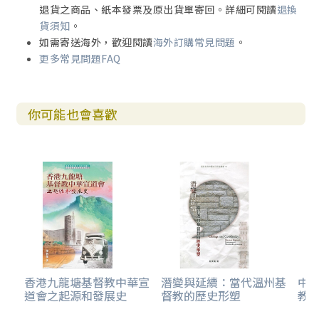
第三篇 當代中國篇
退貨之商品、紙本發票及原出貨單寄回。詳細可閱讀
退換
第十五章 民國的機遇
貨須知
。
袁世凱與孫中山／「五四」思潮與俄國革命／北伐得失的深
如需寄送海外，歡迎閱讀
海外訂購常見問題
。
層意涵／日本野心與八年抗戰／國共內戰導致的新局面
更多常見問題FAQ
附錄：魏特琳的遺書
第十六章 新中國的新開始
新中國成立初期的運動／大躍進的實驗／文化大革命／創造
你可能也會喜歡
「社會主義新人類」的努力／新中國歷史的參與者
附錄：王明道——壓力下的十字架精兵
第十七章 改革開放三十年
從文革時期的中國／經濟改革釋放的能量／從「反精神污
染」到「六四」事件／天安門事件之後
附錄：友誼——城市生活遺失的藝術
第十八章：大國崛起與文化興衰
天主教文化的葡萄牙和西班牙／基督教文化的荷蘭和英國／
啟諛思潮與法國大革命／軸心德國和軍國日本的民族主義／
構成世界二極格局的蘇
俄與美國／崛起的中國還缺什麼？
香港九龍塘基督教中華宣
潛變與延續：當代溫州基
中
道會之起源和發展史
督教的歷史形塑
教
附錄：巴特對英國教會的提醒
第十九章 後共產中國文化需要基督化