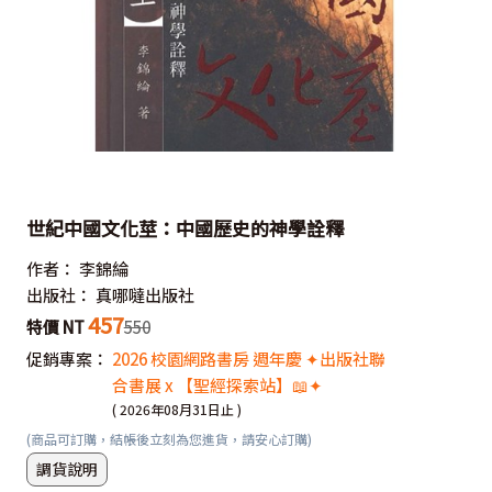
世紀中國文化莖：中國歷史的神學詮釋
作者：
李錦綸
出版社：
真哪噠出版社
457
特價 NT
550
促銷專案：
2026 校園網路書房 週年慶 ✦出版社聯
合書展 x 【聖經探索站】📖✦
( 2026年08月31日止 )
(商品可訂購，結帳後立刻為您進貨，請安心訂購)
調貨說明