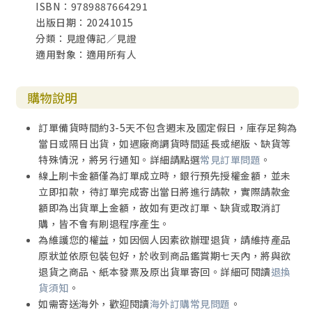
ISBN：9789887664291
出版日期：20241015
分類：見證傳記／見證
適用對象：適用所有人
購物說明
訂單備貨時間約3-5天不包含週末及國定假日，庫存足夠為
當日或隔日出貨，如遇廠商調貨時間延長或絕版、缺貨等
特殊情況，將另行通知。詳細請點選
常見訂單問題
。
線上刷卡金額僅為訂單成立時，銀行預先授權金額，並未
立即扣款，待訂單完成寄出當日將進行請款，實際請款金
額即為出貨單上金額，故如有更改訂單、缺貨或取消訂
購，皆不會有刷退程序產生。
為維護您的權益，如因個人因素欲辦理退貨，請維持產品
原狀並依原包裝包好，於收到商品鑑賞期七天內，將與欲
退貨之商品、紙本發票及原出貨單寄回。詳細可閱讀
退換
貨須知
。
如需寄送海外，歡迎閱讀
海外訂購常見問題
。