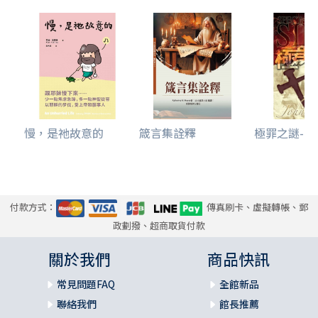
慢，是祂故意的
箴言集詮釋
極罪之謎--滔
付款方式：
傳真刷卡、虛擬轉帳、郵
政劃撥、超商取貨付款
關於我們
商品快訊
常見問題FAQ
全館新品
聯絡我們
館長推薦