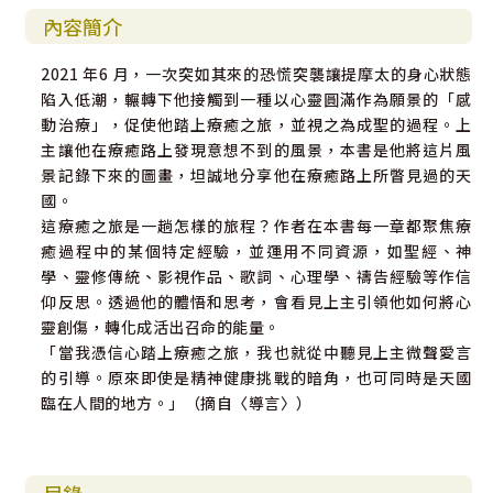
內容簡介
2021 年6 月，一次突如其來的恐慌突襲讓提摩太的身心狀態
陷入低潮，輾轉下他接觸到一種以心靈圓滿作為願景的「感
動治療」，促使他踏上療癒之旅，並視之為成聖的過程。上
主讓他在療癒路上發現意想不到的風景，本書是他將這片風
景記錄下來的圖畫，坦誠地分享他在療癒路上所瞥見過的天
國。
這療癒之旅是一趟怎樣的旅程？作者在本書每一章都聚焦療
癒過程中的某個特定經驗，並運用不同資源，如聖經、神
學、靈修傳統、影視作品、歌詞、心理學、禱告經驗等作信
仰反思。透過他的體悟和思考，會看見上主引領他如何將心
靈創傷，轉化成活出召命的能量。
「當我憑信心踏上療癒之旅，我也就從中聽見上主微聲愛言
的引導。原來即使是精神健康挑戰的暗角，也可同時是天國
臨在人間的地方。」（摘自〈導言〉）