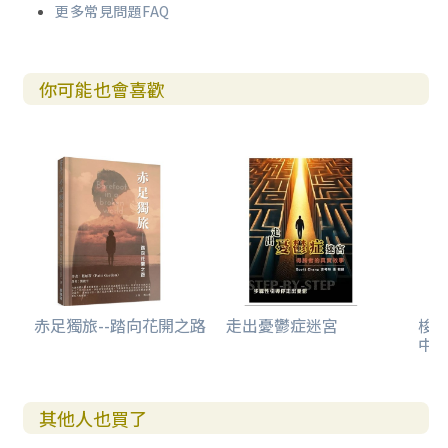
更多常見問題FAQ
你可能也會喜歡
赤足獨旅--踏向花開之路
走出憂鬱症迷宮
梭
中
其他人也買了