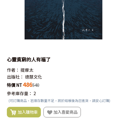
心靈貧窮的人有福了
作者：
提摩太
出版社：
德慧文化
486
特價 NT
540
參考庫存量：
2
(可訂購商品，若庫存數量不足，將於結帳後為您進貨，請安心訂購)
加入購物車
加入喜愛商品