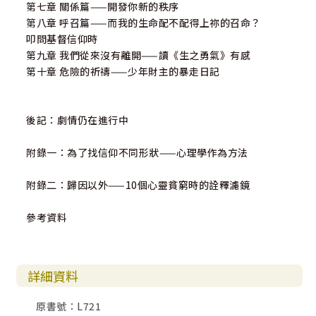
第七章 關係篇——開發你新的秩序
第八章 呼召篇——而我的生命配不配得上祢的召命？
叩問基督信仰時
第九章 我們從來沒有離開——讀《生之勇氣》有感
第十章 危險的祈禱——少年財主的暴走日記
後記：劇情仍在進行中
附錄一：為了找信仰不同形狀——心理學作為方法
附錄二：歸因以外——10個心靈貧窮時的詮釋濾鏡
參考資料
詳細資料
原書號：L721