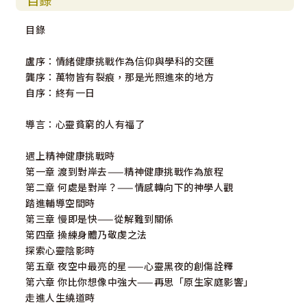
目錄
目錄
盧序：情緒健康挑戰作為信仰與學科的交匯
龔序：萬物皆有裂痕，那是光照進來的地方
自序：終有一日
導言：心靈貧窮的人有福了
遇上精神健康挑戰時
第一章 渡到對岸去——精神健康挑戰作為旅程
第二章 何處是對岸？——情感轉向下的神學人觀
踏進輔導空間時
第三章 慢即是快——從解難到關係
第四章 操練身體乃敬虔之法
探索心靈陰影時
第五章 夜空中最亮的星——心靈黑夜的創傷詮釋
第六章 你比你想像中強大——再思「原生家庭影響」
走進人生繞道時