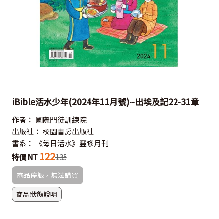
iBible活水少年(2024年11月號)--出埃及記22-31章
作者：
國際門徒訓練院
出版社：
校園書房出版社
書系：
《每日活水》靈修月刊
122
特價 NT
135
商品停版，無法購買
商品狀態說明