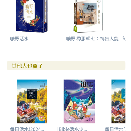
曠野活水
曠野嗎哪 輯七：禱告大能
每日
其他人也買了
每日活水(2024...
iBible活水少...
每日活水(2024