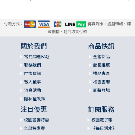
付款方式：
傳真刷卡、虛擬轉帳、郵
政劃撥、超商取貨付款
關於我們
商品快訊
常見問題FAQ
全館新品
聯絡我們
館長推薦
門市資訊
禮品專區
徵人啟事
校園書饗
消息活動
即將登場
隱私權政策
注目優惠
訂閱服務
校園書饗特惠
校園電子報
全部特惠案
《每日活水》