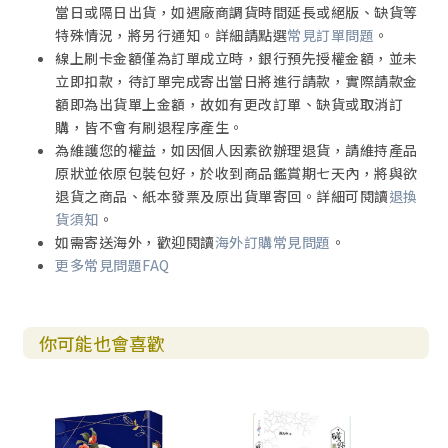
當日或隔日出貨，如遇廠商調貨時間延長或絕版、缺貨等
特殊情況，將另行通知。詳細請點選
常見訂單問題
。
線上刷卡金額僅為訂單成立時，銀行預先授權金額，並未
立即扣款，待訂單完成寄出當日將進行請款，實際請款金
額即為出貨單上金額，故如有更改訂單、缺貨或取消訂
購，皆不會有刷退程序產生。
為維護您的權益，如因個人因素欲辦理退貨，請維持產品
原狀並依原包裝包好，於收到商品鑑賞期七天內，將與欲
退貨之商品、紙本發票及原出貨單寄回。詳細可閱讀
退換
貨須知
。
如需寄送海外，歡迎閱讀
海外訂購常見問題
。
更多常見問題FAQ
你可能也會喜歡