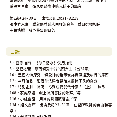
讀書Bar｜不知道怎麼看書的時候，就看別人怎麼看書吧！
感恩會客室｜在家庭祭壇中聽見孩子的聲音
第四週 24~30日 出埃及記29:31~31:18
影中看人生｜愛就是看到人內裡的良善，並且選擇相信
幸福快遞｜給予警告的目的
目錄
6‧靈修指南 《每日活水》使用指南
8・聖經地理 摩西領受十誡的西奈山（出24章）
10・聖經人物探究 領受神的指示後詳實傳達及執行的摩西
12‧本月信息 透過律法與會幕確立屬神子民的身分
17・特別企劃 神啊！祢到底要我做什麼？（上）／狄昂
108・家庭祭壇 獻上神所喜悅的敬拜／等
116・小組查經 用神的愛關顧鄰舍／等
124・經文金庫 出埃及記22~31章：在聖所敬拜的自由和喜
樂！
126・伴讀好書 出埃及記