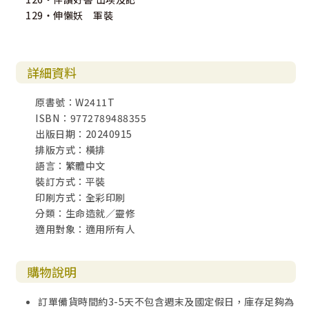
129‧伸懶妖 軍裝
詳細資料
原書號：W2411T
ISBN：9772789488355
出版日期：20240915
排版方式：橫排
語言：繁體中文
裝訂方式：平裝
印刷方式：全彩印刷
分類：生命造就／靈修
適用對象：適用所有人
購物說明
訂單備貨時間約3-5天不包含週末及國定假日，庫存足夠為