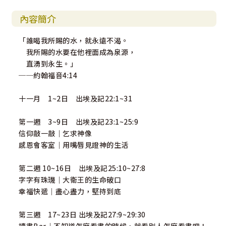
內容簡介
「誰喝我所賜的水，就永遠不渴。
我所賜的水要在他裡面成為泉源，
直湧到永生。」
──約翰福音4:14
十一月 1~2日 出埃及記22:1~31
第一週 3~9日 出埃及記23:1~25:9
信仰敲一敲｜乞求神像
感恩會客室｜用嘴唇見證神的生活
第二週 10~16日 出埃及記25:10~27:8
字字有珠璣｜大衛王的生命破口
幸福快遞｜盡心盡力，堅持到底
第三週 17~23日 出埃及記27:9~29:30