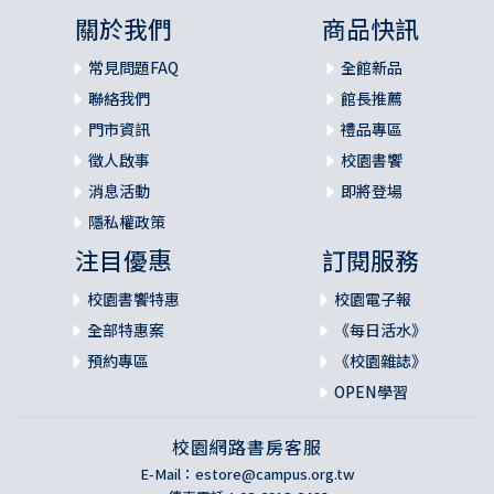
關於我們
商品快訊
常見問題FAQ
全館新品
聯絡我們
館長推薦
門市資訊
禮品專區
徵人啟事
校園書饗
消息活動
即將登場
隱私權政策
注目優惠
訂閱服務
校園書饗特惠
校園電子報
全部特惠案
《每日活水》
預約專區
《校園雜誌》
OPEN學習
校園網路書房客服
E-Mail：
estore@campus.org.tw