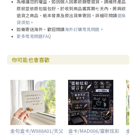
為維護您的權益，如因個人因素欲辦理退貨，請維持產品
原狀並依原包裝包好，於收到商品鑑賞期七天內，將與欲
退貨之商品、紙本發票及原出貨單寄回。詳細可閱讀
退換
貨須知
。
如需寄送海外，歡迎閱讀
海外訂購常見問題
。
更多常見問題FAQ
你可能也會喜歡
金句盒卡/W988A01/天父
盒卡/MAD006/雷射炫彩
金句