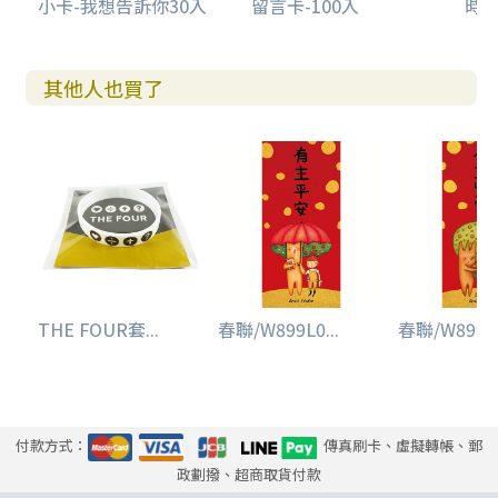
小卡-我想告訴你30入
留言卡-100入
時光
其他人也買了
THE FOUR套...
春聯/W899L0...
春聯/W899L0
付款方式：
傳真刷卡、虛擬轉帳、郵
政劃撥、超商取貨付款