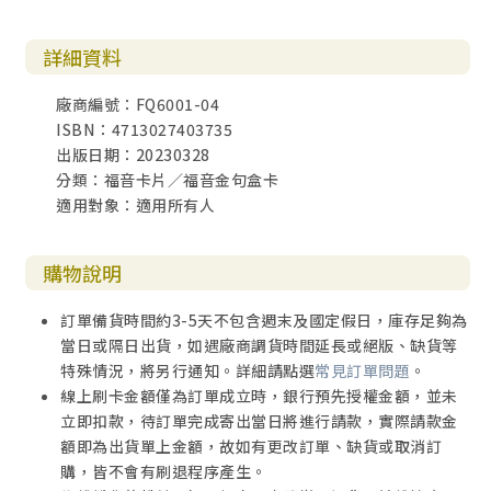
詳細資料
廠商編號：FQ6001-04
ISBN：4713027403735
出版日期：20230328
分類：福音卡片／福音金句盒卡
適用對象：適用所有人
購物說明
訂單備貨時間約3-5天不包含週末及國定假日，庫存足夠為
當日或隔日出貨，如遇廠商調貨時間延長或絕版、缺貨等
特殊情況，將另行通知。詳細請點選
常見訂單問題
。
線上刷卡金額僅為訂單成立時，銀行預先授權金額，並未
立即扣款，待訂單完成寄出當日將進行請款，實際請款金
額即為出貨單上金額，故如有更改訂單、缺貨或取消訂
購，皆不會有刷退程序產生。