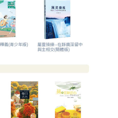
釋義(青少年版)
屬靈操練--在靜廣深留中
與主相交(簡體版)