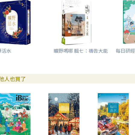
野活水
曠野嗎哪 輯七：禱告大能
每日研經
他人也買了