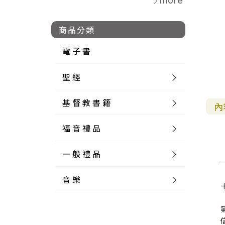
商品分類
電 子 書
聖 經
基 督 教 書 籍
新 舊 約 聖 經
內
福 音 禮 品
簡 體 聖 經
聖 經 論 叢
和 合 本
一 般 禮 品
英 文 聖 經
神 學 類
福 音 飾 品 配 件
和 合 本 標 點
參 考 書 工 具 書
音 樂
外 文 聖 經
實 踐 神 學
福 音 家 飾 用 品
一 般 卡 片
新 標 點 和 合 本
K J V
摩 西 五 經
系 統 神 學
福 音 項 鍊
讀 經 法
中 外 文 聖 經
教 會 歷 史
福 音 生 活 雜 貨
一 般 文 具
詩 本 樂 譜
和 合 本 修 訂 版
E S V
歷 史 書
神 、 創 造
宣 教 差 傳
福 音 耳 環 / 耳 夾
福 音 桌 飾 品
萬 用 卡
釋 經 法
創 世 記