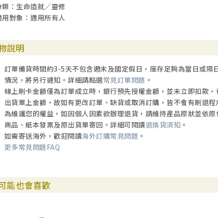
分類：生命造就／靈修
適用對象：適用所有人
物說明
訂單備貨時間約3-5天不包含週末及國定假日，庫存足夠為當日或隔
情況，將另行通知。詳細請點選
常見訂單問題
。
線上刷卡金額僅為訂單成立時，銀行預先授權金額，並未立即扣款，
出貨單上金額，故如有更改訂單、缺貨或取消訂購，皆不會有刷退程
為維護您的權益，如因個人因素欲辦理退貨，請維持產品原狀並依原
商品、紙本發票及原出貨單寄回。詳細可閱讀
退換貨須知
。
如需寄送海外，歡迎閱讀
海外訂購常見問題
。
更多常見問題FAQ
可能也會喜歡