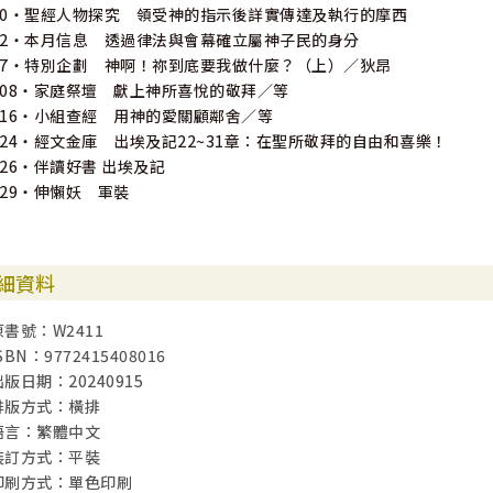
10・聖經人物探究 領受神的指示後詳實傳達及執行的摩西
12‧本月信息 透過律法與會幕確立屬神子民的身分
17・特別企劃 神啊！祢到底要我做什麼？（上）／狄昂
108・家庭祭壇 獻上神所喜悅的敬拜／等
116・小組查經 用神的愛關顧鄰舍／等
124・經文金庫 出埃及記22~31章：在聖所敬拜的自由和喜樂！
126・伴讀好書 出埃及記
129‧伸懶妖 軍裝
細資料
原書號：W2411
SBN：9772415408016
出版日期：20240915
排版方式：橫排
語言：繁體中文
裝訂方式：平裝
印刷方式：單色印刷