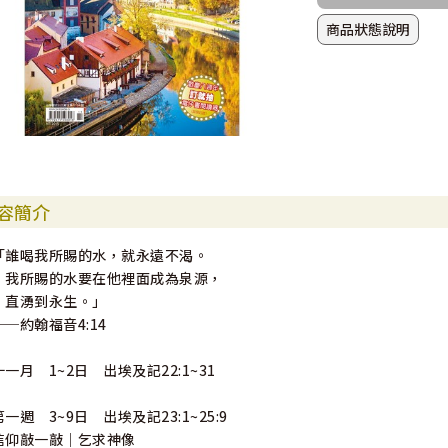
商品狀態說明
容簡介
「誰喝我所賜的水，就永遠不渴。
我所賜的水要在他裡面成為泉源，
直湧到永生。」
──約翰福音4:14
十一月 1~2日 出埃及記22:1~31
第一週 3~9日 出埃及記23:1~25:9
信仰敲一敲｜乞求神像