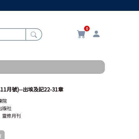
0
11月號)--出埃及記22-31章
練院
出版社
》靈修月刊
買