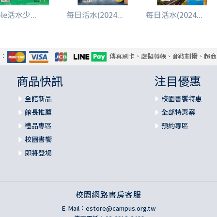
ble活水少...
每日活水(2024...
每日活水(2024...
式：
傳真刷卡、虛擬轉帳、郵政劃撥、超商
商品快訊
注目優惠
全館新品
校園書饗特惠
館長推薦
全部特惠案
禮品專區
預約專區
校園書饗
即將登場
校園網路書房客服
E-Mail：
estore@campus.org.tw