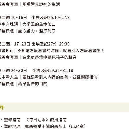
感恩會客室｜用嘴唇見證神的生活
第二週 10~16日 出埃及記25:10~27:8
字字有珠璣｜大衛王的生命破口
幸福快遞｜盡心盡力，堅持到底
第三週 17~23日 出埃及記27:9~29:30
讀書Bar｜不知道怎麼看書的時候，就看別人怎麼看書吧！
感恩會客室｜在家庭祭壇中聽見孩子的聲音
第四週 24~30日 出埃及記29:31~31:18
影中看人生｜愛就是看到人內裡的良善，並且選擇相信
幸福快遞｜給予警告的目的
錄
6‧靈修指南 《每日活水》使用指南
8・聖經地理 摩西領受十誡的西奈山（出24章）