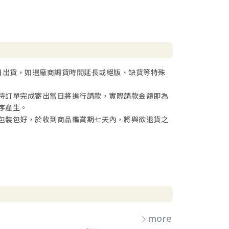
日出貨，如遇廠商調貨時間延長或絕版、缺貨等特殊
待訂單完成寄出當日將進行請款，實際請款金額即為
序產生。
包裝包好，於收到商品鑑賞期七天內，將與欲退貨之
more