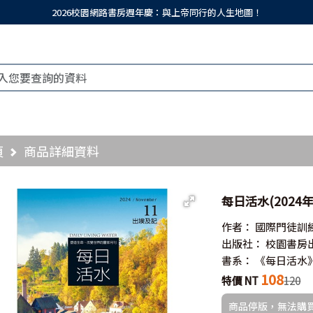
2026校園網路書房週年慶：與上帝同行的人生地圖！
頁
商品詳細資料
每日活水(2024年
作者：
國際門徒訓
出版社：
校園書房
書系：
《每日活水
108
特價 NT
120
商品停版，無法購