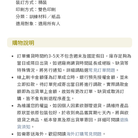
裝訂方式：精裝
印刷方式：雙色印刷
分類：訓練材料／紙品
適用對象：適用所有人
購物說明
訂單備貨時間約3-5天不包含週末及國定假日，庫存足夠為
當日或隔日出貨，如遇廠商調貨時間延長或絕版、缺貨等
特殊情況，將另行通知。詳細請點選
常見訂單問題
。
線上刷卡金額僅為訂單成立時，銀行預先授權金額，並未
立即扣款，待訂單完成寄出當日將進行請款，實際請款金
額即為出貨單上金額，故如有更改訂單、缺貨或取消訂
購，皆不會有刷退程序產生。
為維護您的權益，如因個人因素欲辦理退貨，請維持產品
原狀並依原包裝包好，於收到商品鑑賞期七天內，將與欲
退貨之商品、紙本發票及原出貨單寄回。詳細可閱讀
退換
貨須知
。
如需寄送海外，歡迎閱讀
海外訂購常見問題
。