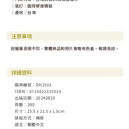
｜裝訂：圓背硬皮精裝
｜產地：台灣
注意事項
因螢幕表現不同，實體商品和照片會略有色差，敬請見諒。
詳細資料
廠商編號：DH2501
ISBN：4715822325014
出版日期：20240810
頁數：240
尺寸：15.5 x 21.5 x 1.5cm
排版方式：橫排
語言：繁體中文