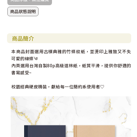
商品狀態說明
商品簡介
本商品封面選用古樸典雅的竹條紋紙，並燙印上雅致又不失
可愛的線條༄
內頁選用台灣自製80p高級道林紙，紙質平滑，提供你舒適的
書寫感受~
校園經典硬皮精裝，獻給每一位簡約系使用者♡