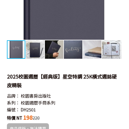
2025校園週曆【經典版】星空特調 25K橫式週誌硬
皮精裝
品牌：
校園書房出版社
系列：
校園週曆手冊系列
編號：
DH2501
198
特價 NT
220
商品停版，無法購買