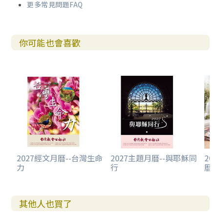
更多常見問題FAQ
你可能也會喜歡
2027經文月曆--台灣生命
2027主題月曆--與耶穌同
20
力
行
曆-
其他人也買了