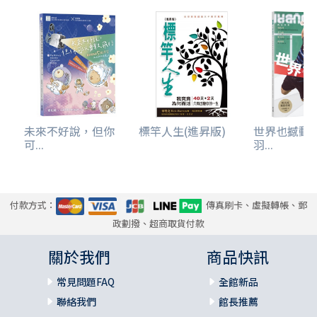
未來不好說，但你
標竿人生(進昇版)
世界也撼動
可...
羽...
付款方式：
傳真刷卡、虛擬轉帳、郵
政劃撥、超商取貨付款
關於我們
商品快訊
常見問題FAQ
全館新品
聯絡我們
館長推薦