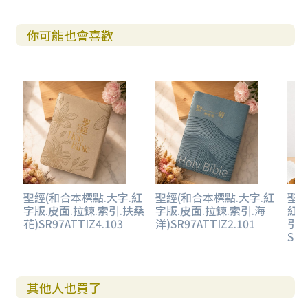
你可能也會喜歡
聖經(和合本標點.大字.紅
聖經(和合本標點.大字.紅
聖經
字版.皮面.拉鍊.索引.扶桑
字版.皮面.拉鍊.索引.海
紅字
花)SR97ATTIZ4.103
洋)SR97ATTIZ2.101
引.
SR8
其他人也買了