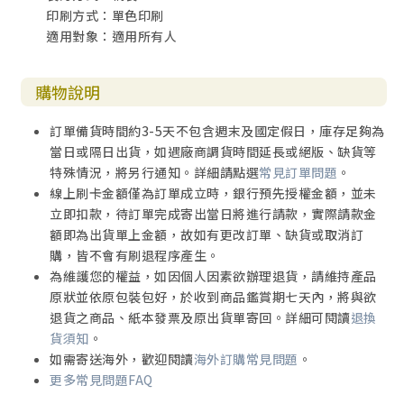
印刷方式：單色印刷
適用對象：適用所有人
購物說明
訂單備貨時間約3-5天不包含週末及國定假日，庫存足夠為
當日或隔日出貨，如遇廠商調貨時間延長或絕版、缺貨等
特殊情況，將另行通知。詳細請點選
常見訂單問題
。
線上刷卡金額僅為訂單成立時，銀行預先授權金額，並未
立即扣款，待訂單完成寄出當日將進行請款，實際請款金
額即為出貨單上金額，故如有更改訂單、缺貨或取消訂
購，皆不會有刷退程序產生。
為維護您的權益，如因個人因素欲辦理退貨，請維持產品
原狀並依原包裝包好，於收到商品鑑賞期七天內，將與欲
退貨之商品、紙本發票及原出貨單寄回。詳細可閱讀
退換
貨須知
。
如需寄送海外，歡迎閱讀
海外訂購常見問題
。
更多常見問題FAQ