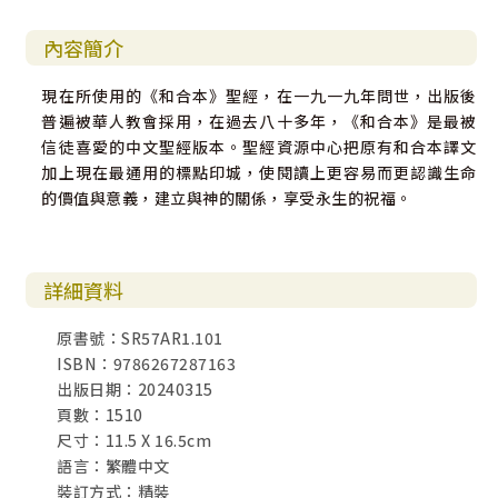
內容簡介
現在所使用的《和合本》聖經，在一九一九年問世，出版後
普遍被華人教會採用，在過去八十多年，《和合本》是最被
信徒喜愛的中文聖經版本。聖經資源中心把原有和合本譯文
加上現在最通用的標點印城，使閱讀上更容易而更認識生命
的價值與意義，建立與神的關係，享受永生的祝福。
詳細資料
原書號：SR57AR1.101
ISBN：9786267287163
出版日期：20240315
頁數：1510
尺寸：11.5 X 16.5cm
語言：繁體中文
裝訂方式：精裝