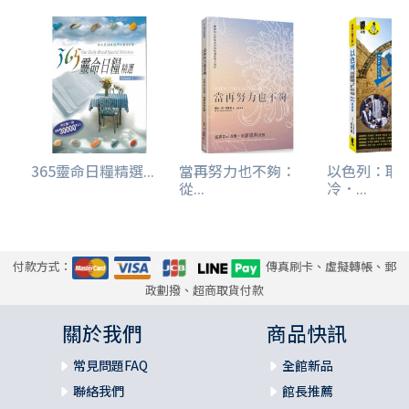
365靈命日糧精選...
當再努力也不夠：
以色列：耶
從...
冷．...
付款方式：
傳真刷卡、虛擬轉帳、郵
政劃撥、超商取貨付款
關於我們
商品快訊
常見問題FAQ
全館新品
聯絡我們
館長推薦