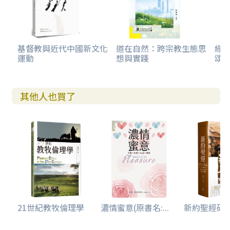
基督教與近代中國新文化
道在自然：跨宗教生態思
綠
運動
想與實踐
頌
其他人也買了
21世紀教牧倫理學
濃情蜜意(原書名:...
新約聖經研究導