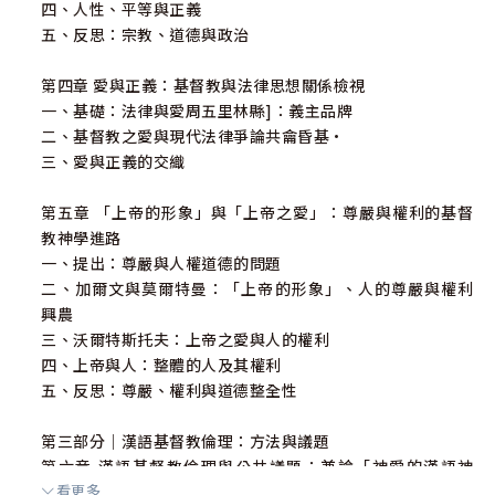
四、人性、平等與正義
五、反思：宗教、道德與政治
第四章 愛與正義：基督教與法律思想關係檢視
一、基礎：法律與愛周五里林縣]：義主品牌
二、基督教之愛與現代法律爭論共龠昏基·
三、愛與正義的交織
第五章 「上帝的形象」與「上帝之愛」：尊嚴與權利的基督
教神學進路
一、提出：尊嚴與人權道德的問題
二、加爾文與莫爾特曼：「上帝的形象」、人的尊嚴與權利
興農
三、沃爾特斯托夫：上帝之愛與人的權利
四、上帝與人：整體的人及其權利
五、反思：尊嚴、權利與道德整全性
第三部分｜漢語基督教倫理：方法與議題
第六章 漢語基督教倫理與公共議題：兼論「神愛的漢語神
看更多
學」的可能性