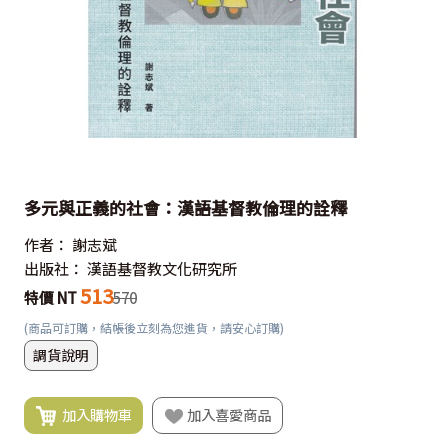
多元與正義的社會：漢語基督教倫理的詮釋
作者：
謝志斌
出版社：
漢語基督教文化研究所
513
特價 NT
570
(商品可訂購，結帳後立刻為您進貨，請安心訂購)
調貨說明
加入購物車
加入喜愛商品