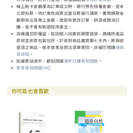
第九章 政治神學、公民宗教與公共神學在中國：儒家與基督
線上刷卡金額僅為訂單成立時，銀行預先授權金額，並未
教的視角
立即扣款，待訂單完成寄出當日將進行請款，實際請款金
一、政治神學、公民宗教與公共神學：內涵與差異
額即為出貨單上金額，故如有更改訂單、缺貨或取消訂
二、基督教與中國社會公共處境：何種選擇？
購，皆不會有刷退程序產生。
三、反思：批判與負責任的神學
為維護您的權益，如因個人因素欲辦理退貨，請維持產品
原狀並依原包裝包好，於收到商品鑑賞期七天內，將與欲
結語 漢語基督教倫理的公共與跨學科面向
退貨之商品、紙本發票及原出貨單寄回。詳細可閱讀
退換
貨須知
。
參考書目
如需寄送海外，歡迎閱讀
海外訂購常見問題
。
更多常見問題FAQ
英文摘要
你可能也會喜歡