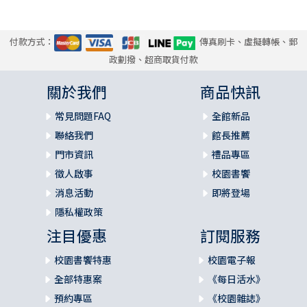
付款方式：
傳真刷卡、虛擬轉帳、郵
政劃撥、超商取貨付款
關於我們
商品快訊
常見問題FAQ
全館新品
聯絡我們
館長推薦
門市資訊
禮品專區
徵人啟事
校園書饗
消息活動
即將登場
隱私權政策
注目優惠
訂閱服務
校園書饗特惠
校園電子報
全部特惠案
《每日活水》
預約專區
《校園雜誌》