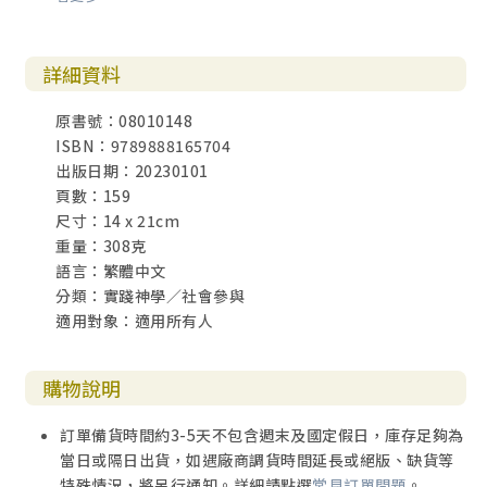
一、基督教倫理與「『倫理化』的漢語基督教」
二、理論：基督教倫理與中國文化
詳細資料
三、基督教倫理與社會處境者
四、反思：基督教倫理研究的漢語處境——意義與問題
原書號：08010148
ISBN：9789888165704
第七章 愛與正義的動態關係：儒家與中國社會處境的視角
出版日期：20230101
一、問題提出和研究思路
頁數：159
二、愛與正義的動態關係
尺寸：14 x 21cm
三、儒家論愛與正義
重量：308克
四、中國社會正義的追求：制度、儒家之仁與基督教之愛
語言：繁體中文
五、基督教之愛與中國社會正義問題：愛如何表達
分類：實踐神學／社會參與
六、批判性評價：中國處境中愛與正義的區別和聯繫
適用對象：適用所有人
第八章 中國的社會多元問題：儒家與基督教的視野
一、中國的社會多元：現實與問題
購物說明
二、個體、社會與國家：儒家的解釋與回應
三、多元的社會結構：基督教的解釋與回應
訂單備貨時間約3-5天不包含週末及國定假日，庫存足夠為
四、反思：中國的社會多元問題與多元主義理論
當日或隔日出貨，如遇廠商調貨時間延長或絕版、缺貨等
特殊情況，將另行通知。詳細請點選
常見訂單問題
。