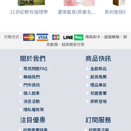
21世紀教牧倫理學
濃情蜜意(原書名:...
新約聖經研究導
付款方式：
傳真刷卡、虛擬轉帳、郵
政劃撥、超商取貨付款
關於我們
商品快訊
常見問題FAQ
全館新品
聯絡我們
館長推薦
門市資訊
禮品專區
徵人啟事
校園書饗
消息活動
即將登場
隱私權政策
注目優惠
訂閱服務
校園書饗特惠
校園電子報