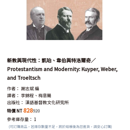
新教與現代性：凱珀、韋伯與特洛爾奇／
Protestantism and Modernity: Kuyper, Weber,
and Troeltsch
作者：
謝志斌 編
譯者：
李錦程、梅意颺
出版社：
漢語基督教文化研究所
828
特價 NT
920
參考庫存量：
1
(可訂購商品，若庫存數量不足，將於結帳後為您進貨，請安心訂購)