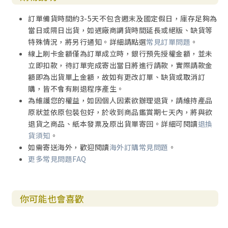
附錄 凱珀的公共神學及其遺產：訪談北美改革宗公共知識分
子
訂單備貨時間約3-5天不包含週末及國定假日，庫存足夠為
當日或隔日出貨，如遇廠商調貨時間延長或絕版、缺貨等
訪談錄說明
特殊情況，將另行通知。詳細請點選
常見訂單問題
。
謝志斌
線上刷卡金額僅為訂單成立時，銀行預先授權金額，並未
立即扣款，待訂單完成寄出當日將進行請款，實際請款金
塑造世界的基督教：愛與正義、讚歎與悲傷——訪談基督教哲
額即為出貨單上金額，故如有更改訂單、缺貨或取消訂
學家沃爾特斯托夫
購，皆不會有刷退程序產生。
為維護您的權益，如因個人因素欲辦理退貨，請維持產品
上帝的主權：教會、國家與社會——訪談基督教政治思想家斯
原狀並依原包裝包好，於收到商品鑑賞期七天內，將與欲
克倫
退貨之商品、紙本發票及原出貨單寄回。詳細可閱讀
退換
貨須知
。
自由與秩序：基督教、人權與文化——訪談基督教法學家維特
如需寄送海外，歡迎閱讀
海外訂購常見問題
。
更多常見問題FAQ
編者、作者與譯者簡介
你可能也會喜歡