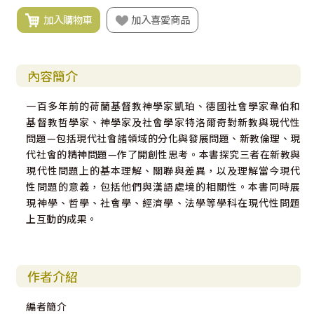
加入購物車
加入喜愛商品
內容簡介
一百多年前的荷蘭基督教神學家凱珀、德國社會學家韋伯和
基督教哲學家、神學家及社會學家特洛爾奇對新教與現代性
問題—包括現代社會諸領域的分化與發展問題、新教倫理、現
代社會的精神問題—作了開創性思考。本書探究三者在新教與
現代性問題上的基本理解、關聯與差異，以及理解當今現代
性問題的意義，包括他們與漢語處境的相關性。本書同時展
現神學、哲學、社會學、經濟學、法學等學科在現代性問題
上互動的成果。
作者介紹
編者簡介