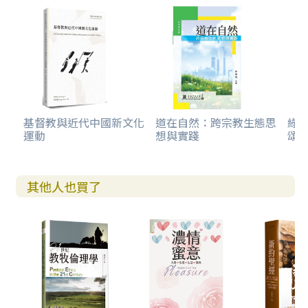
基督教與近代中國新文化
道在自然：跨宗教生態思
綠
運動
想與實踐
頌
其他人也買了