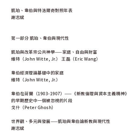
凱珀、韋伯與特洛爾奇對照年表
謝志斌
第一部分 凱珀、韋伯與現代性
凱珀與改革宗公共神學——家庭、自由與財富
維特（John Witte, Jr.） 王磊（Eric Wang）
韋伯經濟理論基礎中的家庭
維特（John Witte, Jr.）
韋伯在荷蘭（1903-1907）——《新教倫理與資本主義精神》
的早期歷史中一個被忽視的片段
戈什（Peter Ghosh）
世界觀、多元與發展——凱珀與韋伯論新教與現代性
謝志斌