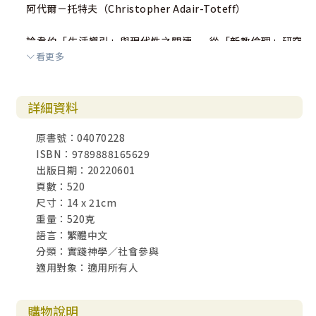
阿代爾－托特夫（Christopher Adair-Toteff）
論韋伯「生活導引」與現代性之關連——從「新教倫理」研究
看更多
的考察出發
黄敏原
詳細資料
將宗教放回現代性——以《新教倫理》為出發點的探尋
何蓉
原書號：04070228
ISBN：9789888165629
新教倫理及其中國實踐模式——以基督徒企業為中心
出版日期：20220601
李向平
頁數：520
尺寸：14 x 21cm
韋伯的新教倫理在中國：一個重釋
重量：520克
田寧（Grace N. Tien）
語言：繁體中文
分類：實踐神學／社會參與
四十年來現代化的進程——凱珀與中國勞工處境的對話
適用對象：適用所有人
趙李秀珍（Agnes Chiu）
購物說明