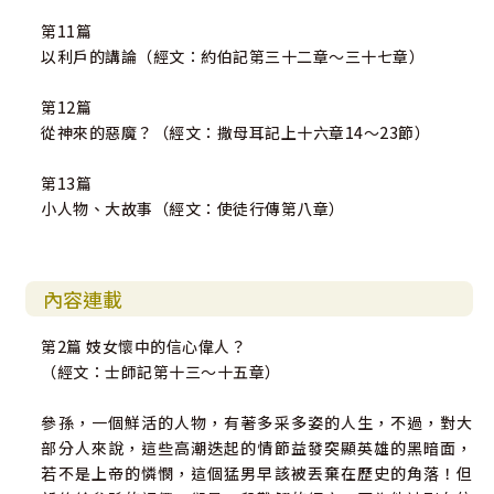
第11篇
以利戶的講論（經文：約伯記第三十二章～三十七章）
第12篇
從神來的惡魔？（經文：撒母耳記上十六章14～23節）
第13篇
小人物、大故事（經文：使徒行傳第八章）
內容連載
第2篇 妓女懷中的信心偉人？
（經文：士師記第十三～十五章）
參孫，一個鮮活的人物，有著多采多姿的人生，不過，對大
部分人來說，這些高潮迭起的情節益發突顯英雄的黑暗面，
若不是上帝的憐憫，這個猛男早該被丟棄在歷史的角落！但