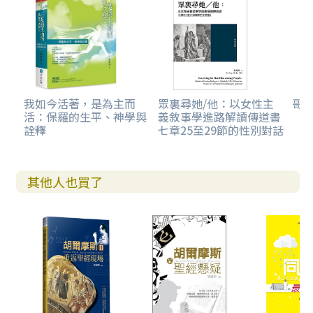
再想，這獅子的出現頗有蹊蹺，一般來說，獅子不會出現在
人的聚落。參孫來到了非利士人的城亭拿，卻被獅子攻擊。
學者埃姆里希（Martin Emmrich）主張，對參孫而言，獅
子顯然就是象徵非利士的勢力，而他因有上帝之靈的垂顧，
得以出死入生。若果真如此，那麼參孫對於一個理應生活在
特別「隔離」環境中的拿細耳人，卻又蒙上帝指派要成為
我如今活著，是為主而
眾裏尋她/他：以女性主
哥
活：保羅的生平、神學與
義敘事學進路解讀傳道書
「拯救以色列脫離非利士人的手」，也許就有比較具體的想
詮釋
七章25至29節的性別對話
法了。如果，從前他被「不潔」的問題困擾，那麼今日上帝
的帶領，使得他有了清楚的答案。終身拿細耳人的標準比一
般拿細耳人更高，禮儀的規範並非他們一生的目標，如何為
其他人也買了
上帝圖謀大事才是真正的關鍵。上帝給了參孫終身拿細耳人
的身分，也在獅子吼叫時給他力量殺死牠。這個故事，幫助
參孫搞懂自己如何又作拿細耳人，又要攻擊非利士人。終身
拿細耳人的位分與關乎潔淨禮儀之間的張力，就此消弭。
又過了些日子，參孫與父母再到亭拿要娶那女子，參孫想起
了前些日子打死的獅子，就轉向路旁去看，結果發現死獅之
內竟然有一群蜜蜂，也有蜂蜜在其中，就用手取蜜，邊走邊
吃，也給了父母，只是參孫沒提蜂蜜的由來。我們也許會懷