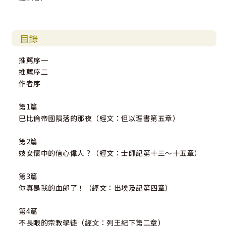
目錄
推薦序一
推薦序二
作者序
第1篇
巴比倫帝國隕落的那夜（經文：但以理書第五章）
第2篇
妓女懷中的信心偉人？（經文：士師記第十三～十五章）
第3篇
你真是我的血郎了！（經文：出埃及記第四章）
第4篇
不長眼的宗教學徒（經文：列王紀下第二章）