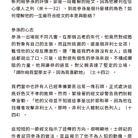
新約給參孫的評價，卻是一段難解的經文，因為他被列在信
心偉人之列（來十一32）。到底參孫是個什麼樣的角色？如
何理解他的一生最符合經文的本意與脈絡？
參孫的心志
參孫一出場就不同凡響。在那個古老的年代，他竟然對成婚
的對象有自己的主張，而且所挑選的，還是個非利士女孩！
難怪他的父母反應激烈，連「難道我們本族沒有女人」這種
話都說出了口。只是，這對很有個性的參孫來說，不構成攔
阻的力量。他用謙恭的語氣，對父親表達了堅定的立場，
「請你給我娶那女子，因為我喜歡她」（士十四2）。
我們當中也許有人已經準備要丟出第一塊石頭，正式處決這
既好色又不孝的敗類。然而，緊接著的經文卻警告我們別輕
舉妄動，「他的父母並不知道這事是出於耶和華，因為他在
找機會攻擊非利士人。那時，非利士人轄制以色列人」（十
四4）。
這短短的一節經文指示了詮釋的方向。很明顯地，士師記的
作者認同參孫的做法，並且揭示了他不為人知的動機。原