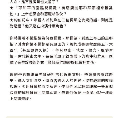
人命，是不是脾氣也太差了？
★「耶和華的靈離開掃羅，有惡魔從耶和華那裡來擾亂
他。」上帝怎麼會和惡魔站作伙？
★約伯記中，年輕人以利戶在三位長輩之後說的話，到底是
對是錯？他又是在扮演什麼角色？
你時常看不懂聖經為何這樣說、那樣做，到底上帝出的是哪
招？其實你讀不懂都是有原因的，舊約成書過程歷經五、六
百年（甚至更為久遠），舉凡歷史、地理、語言、風俗習
慣、古代近東文學，在在形塑了敘事當下的條件和背景，剝
離了這些詮釋的外衣，難怪我們讀經好似霧裡看花。
舊約學者胡維華老師研析古代近東文明，帶領讀者穿越歷
史，進入文化時空，還原古猶太人的世界，沒有嚴肅的教條
說理，少用難懂的原文解經，使我們可以輕鬆理解一些看似
荒謬的解經難題。閱讀本書，包管你像愛上偵探小說一樣愛
上閱讀聖經。