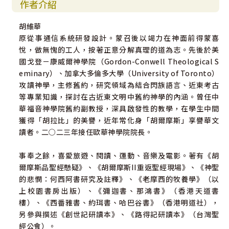
作者介紹
胡維華
原從事通信系統研發設計。蒙召後以竭力在神面前得蒙喜
悅，做無愧的工人，按著正意分解真理的道為志。先後於美
國戈登－康威爾神學院（Gordon-Conwell Theological S
eminary）、加拿大多倫多大學（University of Toronto）
攻讀神學，主修舊約，研究領域為結合閃族語言、近東考古
等專業知識，探討在古近東文明中舊約神學的內涵。曾任中
華福音神學院舊約副教授，深具啟發性的教學，在學生中間
獲得「胡拉比」的美譽，近年常化身「胡爾摩斯」享譽華文
讀者。二○二三年接任歐華神學院院長。
事奉之餘，喜愛旅遊、閱讀、運動、音樂及電影。著有《胡
爾摩斯品聖經懸疑》、《胡爾摩斯II重返聖經現場》、《神聖
的悲憫：何西阿書研究及註釋》、《老摩西的牧養學》（以
上校園書房出版）、《彌迦書、那鴻書》（香港天道書
樓）、《西番雅書、約珥書、哈巴谷書》（香港明道社），
另參與撰述《創世記研讀本》、《路得記研讀本》（台灣聖
經公會）。