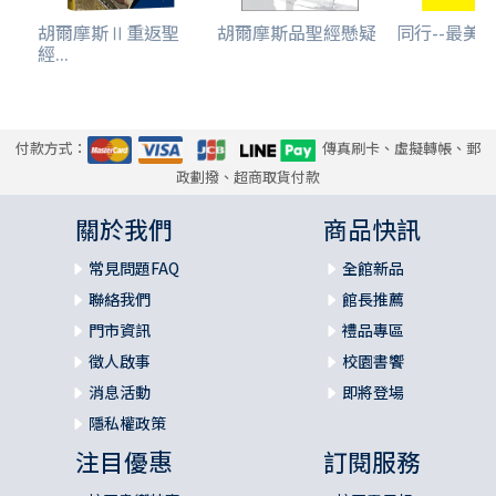
疑，參孫之所以沒告訴父母親，必然是因為心虛的緣故。不
胡爾摩斯Ⅱ重返聖
胡爾摩斯品聖經懸疑
同行--最美
過，如果依循前述的邏輯，也許可以有不同的想法。對參孫
經...
來說，一旦沒有不潔的問題，蜂蜜便是道地的好東西，更何
況對他的使命來說，眼前這一幕似乎有著重要的意涵，這彷
彿是未來的縮影—獅子象徵非利士人，而以色列人靠著上帝的
力量可以勝過強敵，在他們的失敗中如同蜜蜂結巢於上，享
付款方式：
傳真刷卡、虛擬轉帳、郵
受蜜的美好。也許是因為參孫還在咀嚼這層深意，也可能純
政劃撥、超商取貨付款
粹因為婚禮各樣瑣碎的細節占去了心思，以至於他沒有告訴
關於我們
商品快訊
父母親，真正的原因，我們不得而知。不過，這小小的插
曲，卻成為後面的關鍵情節。
常見問題FAQ
全館新品
聯絡我們
館長推薦
門市資訊
禮品專區
徵人啟事
校園書饗
消息活動
即將登場
隱私權政策
注目優惠
訂閱服務