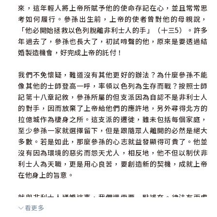
來，這年輕人將上帝所賦予他的使命存記在心，並且常常思
考如何履行。參孫出生前，上帝的使者曾對他的母親說，
「他必開始拯救以色列脫離非利士人的手」（十三5）。許多
年過去了，參孫也長大了，初試啼聲的他，原來是要透過結
婚製造機會，好完成上帝的託付！
我們不免懷疑，難道沒有其他更好的辦法？為什麼參孫不能
像其他的士師登高一呼，率領以色列為生存而戰？按照士師
記第十八章記敘，參孫所屬的但支派因為自認不是非利士人
的對手，因而放棄了上帝給他們的應許地，另外尋得北方的
拉億城作為棲身之所。這支派的遷徙，雖未包括每個家庭，
至少參孫一家就選擇留下，但是跟隨眾人離開的必然是絕大
多數。若是如此，那麼參孫的心志就益發顯得可貴了。他並
沒有因為環境的惡劣而怨天尤人，相反地，他不但以制伏非
利士人為天職，更是用心良苦，要創造新的契機，成就上帝
在他身上的旨意。
就與非利士人通婚這事，我們還需要一點補充。律法有兩處
看更多
規範與此相關。首先，非利士人並未名列不可嫁娶的七族之