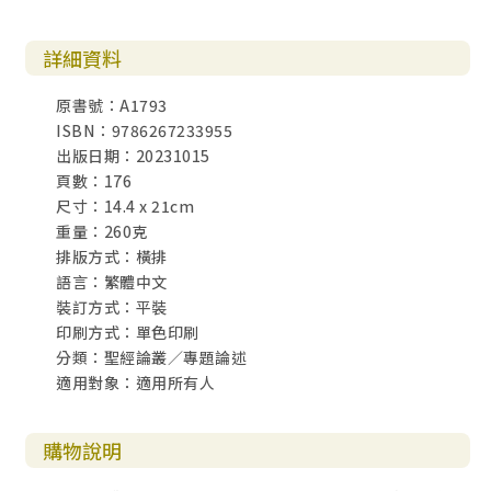
中（申七1）。換言之，參孫此舉並沒有違背律法。其次，在
得地為業的過程中，以色列人若在被擄的人中找到喜歡的女
詳細資料
子，可以娶來為妻（申二十一10∼14）。當然，此時參孫尚
未使非利士人臣服，不過，參孫娶妻的行動可能是一種表態
原書號：A1793
與宣告：藉著婚姻，他立志要讓非利士人成為被擄的人民。
ISBN：9786267233955
不論如何，我們至少可以確定，一味地認定參孫是個好色之
出版日期：20231015
徒，甚至完全不服父母的教導，以致偏離上帝的心意，是毫
頁數：176
無上下文根據的見解。
尺寸：14.4 x 21cm
重量：260克
使命與禮儀
排版方式：橫排
接著，參孫跟著父母到了亭拿，想來是為迎娶做預備。當參
語言：繁體中文
孫獨自一人時，突然有隻獅子向他吼叫。在這危險萬分的關
裝訂方式：平裝
頭，大概所有人都是拔腿就跑，然而，「耶和華的靈大大感
印刷方式：單色印刷
動參孫，他就手無寸鐵撕裂獅子，如撕裂小山羊一樣。他做
分類：聖經論叢／專題論述
這事，並沒有告訴他的父母親」（士十四6）。對參孫來說，
適用對象：適用所有人
這是個極為重要的經驗。不但因為面對的是危險的獅子，更
因為他從小到大都遵守著拿細耳人的規矩。
購物說明
參孫是拿細耳人一事，值得特別的關注。按照民數記的記
載，若有人羨慕事奉上帝，可以許願，在遵照潔淨的規矩之