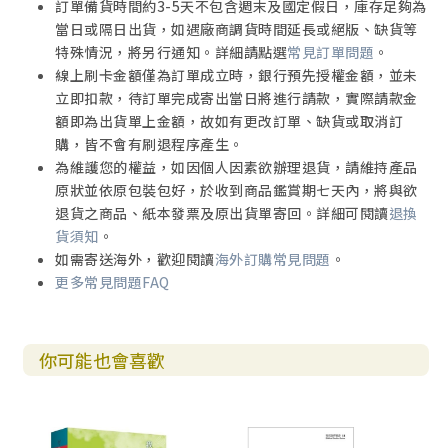
訂單備貨時間約3-5天不包含週末及國定假日，庫存足夠為
下，他們也可以如同被揀選的利未支派一樣。然而，「潔
當日或隔日出貨，如遇廠商調貨時間延長或絕版、缺貨等
淨」的狀態有時會因意外而被破壞，比如，身邊的人突然心
特殊情況，將另行通知。詳細請點選
常見訂單問題
。
臟病發身亡。根據律法，許了願的拿細耳人因此不潔，必須
線上刷卡金額僅為訂單成立時，銀行預先授權金額，並未
經過潔淨的程序，並且分別日子，重新來過。參孫則是完全
立即扣款，待訂單完成寄出當日將進行請款，實際請款金
不一樣的拿細耳人。他出生前，上帝的使者向他的母親顯
額即為出貨單上金額，故如有更改訂單、缺貨或取消訂
現，說：「看哪，以前你不懷孕，不生育，如今你必懷孕生
購，皆不會有刷退程序產生。
一個兒子。現在你要謹慎，清酒烈酒都不可喝，任何不潔之
為維護您的權益，如因個人因素欲辦理退貨，請維持產品
物都不可吃，看哪，你必懷孕，生一個兒子。不可用剃刀剃
原狀並依原包裝包好，於收到商品鑑賞期七天內，將與欲
他的頭，因為這孩子一出母胎就歸給上帝作拿細耳人」（十
退貨之商品、紙本發票及原出貨單寄回。詳細可閱讀
退換
三3∼5）。參孫之所以是個拿細耳人，是因上帝的揀選。上帝
貨須知
。
既然命令他的母親從懷孕開始就得遵守相關的規矩，參孫必
如需寄送海外，歡迎閱讀
海外訂購常見問題
。
然也是從小如此。
更多常見問題FAQ
可是問題來了，眼前這吼叫的獅子該如何處置呢？拔腿快跑
未必能脫險，攻擊獅子未必有勝算，就算打死獅子，也成了
你可能也會喜歡
不潔，參孫的處境艱難。然而，耶和華的靈大大地感動他，
這靈的感動不但使得他有力氣可以輕易地解決獅子，也讓他
明白，打死獅子的不潔並不成為問題。只要是順從上帝的帶
領，參孫並不需要擔心他終身拿細耳人的身分。