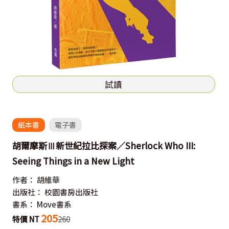
試讀
紙本書
電子書
胡爾摩斯Ⅲ新世紀拉比探案／Sherlock Who III:
Seeing Things in a New Light
作者：
胡維華
出版社：
校園書房出版社
書系：
Move書系
205
特價 NT
260