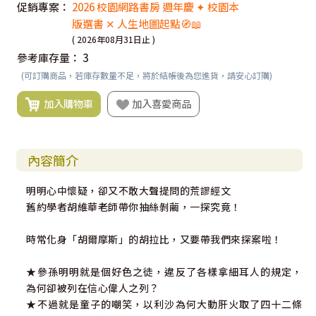
促銷專案：
2026 校園網路書房 週年慶 ✦ 校園本
版選書 ✕ 人生地圖起點🧭📖
( 2026年08月31日止 )
參考庫存量：
3
(可訂購商品，若庫存數量不足，將於結帳後為您進貨，請安心訂購)
加入購物車
加入喜愛商品
內容簡介
明明心中懷疑，卻又不敢大聲提問的荒謬經文
舊約學者胡維華老師帶你抽絲剝繭，一探究竟！
時常化身「胡爾摩斯」的胡拉比，又要帶我們來探案啦！
★參孫明明就是個好色之徒，違反了各樣拿細耳人的規定，
為何卻被列在信心偉人之列？
★不過就是童子的嘲笑，以利沙為何大動肝火取了四十二條