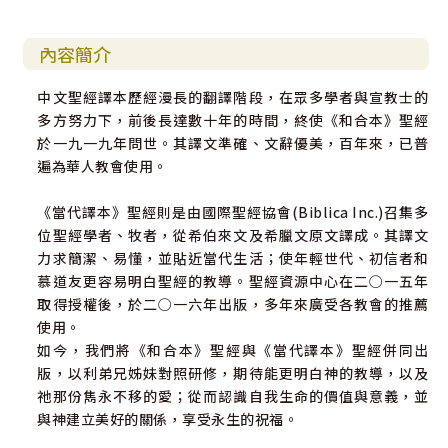
內容簡介
中文聖經譯本歷經漫長的翻譯階段，在眾多學者與宣教士的
多方努力下，前後長達數十年的時間，終使《和合本》聖經
於一九一九年問世。其譯文準確、文辭優美，百年來，已普
遍為華人教會使用。
《當代譯本》聖經則是由國際聖經協會(Biblica Inc.)召集多
位聖經學者、牧者，從希伯來文及希臘文原文譯成。其譯文
力求簡潔、易懂，並貼近當代生活；使年輕世代、初信者和
慕道友更容易明白聖經的教導。聖經資源中心在二○一五年
取得授權後，於二○一六年出版，多年來廣受各教會的推薦
使用。
如今，我們將《和合本》聖經與《當代譯本》聖經併同出
版，以利弟兄姊妹對照研修，期待能更明白神的教導，以及
祂那份雋永不移的愛；從而認識自我生命的價值與意義，並
與神建立美好的關係，享受永生的祝福。