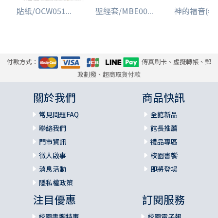
貼紙/OCW051...
聖經套/MBE00...
神的福音(卷
付款方式：
傳真刷卡、虛擬轉帳、郵
政劃撥、超商取貨付款
關於我們
商品快訊
常見問題FAQ
全館新品
聯絡我們
館長推薦
門市資訊
禮品專區
徵人啟事
校園書饗
消息活動
即將登場
隱私權政策
注目優惠
訂閱服務
校園書饗特惠
校園電子報