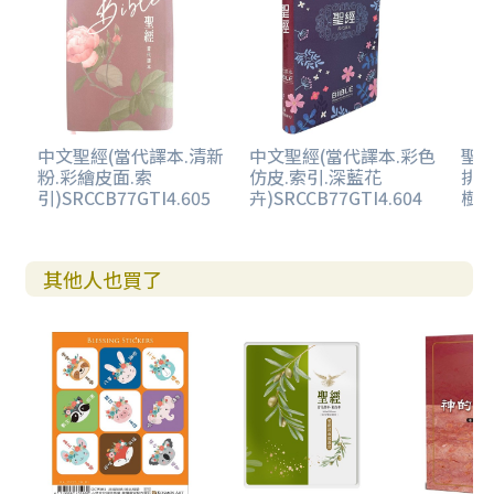
中文聖經(當代譯本.清新
中文聖經(當代譯本.彩色
聖經
粉.彩繪皮面.索
仿皮.索引.深藍花
排.
引)SRCCB77GTI4.605
卉)SRCCB77GTI4.604
樹金)
其他人也買了