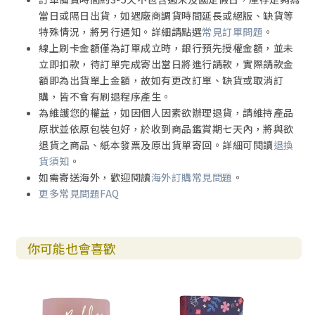
當日或隔日出貨，如遇廠商調貨時間延長或絕版、缺貨等
特殊情況，將另行通知。詳細請點選
常見訂單問題
。
線上刷卡金額僅為訂單成立時，銀行預先授權金額，並未
立即扣款，待訂單完成寄出當日將進行請款，實際請款金
額即為出貨單上金額，故如有更改訂單、缺貨或取消訂
購，皆不會有刷退程序產生。
為維護您的權益，如因個人因素欲辦理退貨，請維持產品
原狀並依原包裝包好，於收到商品鑑賞期七天內，將與欲
退貨之商品、紙本發票及原出貨單寄回。詳細可閱讀
退換
貨須知
。
如需寄送海外，歡迎閱讀
海外訂購常見問題
。
更多常見問題FAQ
你可能也會喜歡