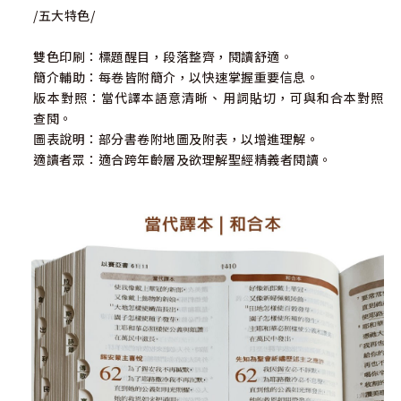
/五大特色/
雙色印刷：標題醒目，段落整齊，閱讀舒適。
簡介輔助：每卷皆附簡介，以快速掌握重要信息。
版本對照：當代譯本語意清晰、用詞貼切，可與和合本對照
查閱。
圖表說明：部分書卷附地圖及附表，以增進理解。
適讀者眾：適合跨年齡層及欲理解聖經精義者閱讀。