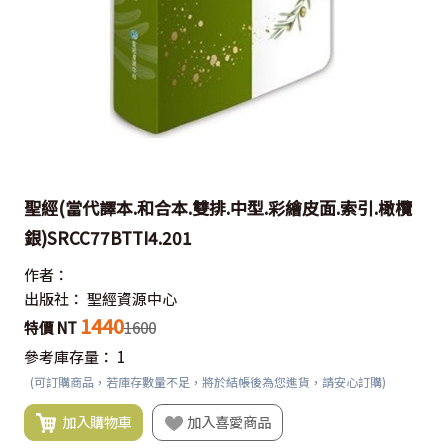
聖經(當代譯本.和合本.雙排.中型.彩繪皮面.索引.橄欖
銀)SRCC77BTTI4.201
作者：
出版社：
聖經資源中心
1440
特價 NT
1600
參考庫存量：
1
(可訂購商品，若庫存數量不足，將於結帳後為您進貨，請安心訂購)
加入購物車
加入喜愛商品