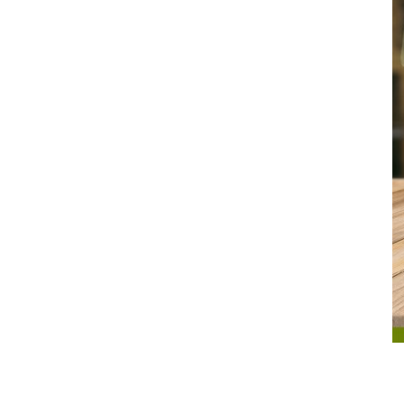
其 他 中 外 文 聖 經
新 約 歷 史 書
青 少 年
靈 恩
研 經 材 料
詩 、 散 文
福 音 包 裝 用 品
聖 經 故 事
約 拿 書
約 翰 福 音
加 拉 太 書
雅 各 書
啟 示 錄
信 徒 神 學
福 音 明 信 片 . 書 籤
成 人
教 育
兒 童 教 材
劇 本 遊 戲
福 音 文 具 雜 貨
聖 經 神 學
彌 迦 書
以 弗 所 書
彼 得 前 書
使 徒 行 傳
靈 界
福 音 季 節 卡
職 業
文 字 工 作
青 少 年 教 材
兒 童 故 事 C D
偽 經 次 經
那 鴻 書
腓 立 比 書
彼 得 後 書
福 音 小 禮 卡
特 殊 問 題
小 組 教 會
幼 稚 教 材
畫 冊
哈 巴 谷 書
歌 羅 西 書
約 翰 壹 、 貳 、 參 書
其 他 福 音 卡 片
生 活 教 導
成 人 教 材
西 番 雅 書
帖 撒 羅 尼 迦 前 後
猶 大 書
主 日 學 教 材
哈 該 書
提 摩 太 前 後
歸 納 法 研 經
撒 迦 利 亞 書
提 多 書
紙 品
瑪 拉 基 書
腓 利 門 書
教 牧 書 信