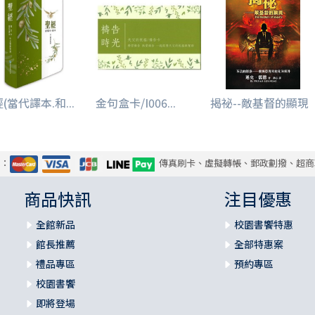
(當代譯本.和...
金句盒卡/I006...
揭祕--敵基督的顯現
式：
傳真刷卡、虛擬轉帳、郵政劃撥、超商
商品快訊
注目優惠
全館新品
校園書饗特惠
館長推薦
全部特惠案
禮品專區
預約專區
校園書饗
即將登場