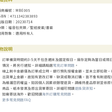
廠商編號：MBE005
SBN：4711342383893
出版日期：20230714
分類：福音包夾類／聖經皮套/書套
適用對象：適用所有人
物說明
訂單備貨時間約3-5天不包含週末及國定假日，庫存足夠為當日或隔
情況，將另行通知。詳細請點選
常見訂單問題
。
線上刷卡金額僅為訂單成立時，銀行預先授權金額，並未立即扣款，
出貨單上金額，故如有更改訂單、缺貨或取消訂購，皆不會有刷退程
為維護您的權益，如因個人因素欲辦理退貨，請維持產品原狀並依原
商品、紙本發票及原出貨單寄回。詳細可閱讀
退換貨須知
。
如需寄送海外，歡迎閱讀
海外訂購常見問題
。
更多常見問題FAQ