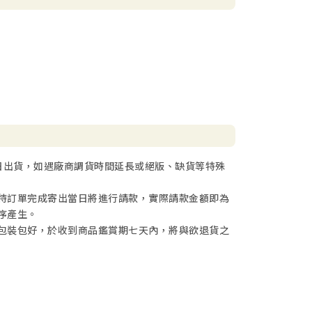
日出貨，如遇廠商調貨時間延長或絕版、缺貨等特殊
待訂單完成寄出當日將進行請款，實際請款金額即為
序產生。
包裝包好，於收到商品鑑賞期七天內，將與欲退貨之