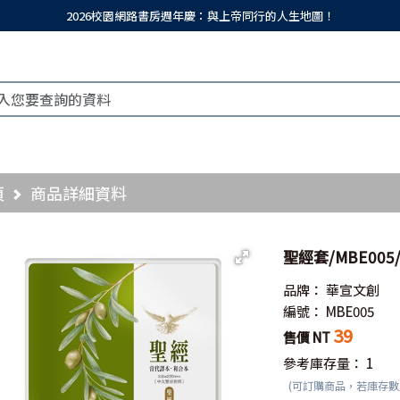
2026校園網路書房週年慶：與上帝同行的人生地圖！
頁
商品詳細資料
聖經套/MBE00
品牌：
華宣文創
編號：
MBE005
39
售價 NT
參考庫存量：
1
(可訂購商品，若庫存