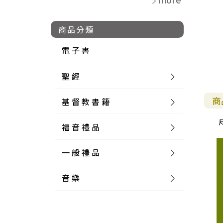
商品分類
電 子 書
聖 經
商
基 督 教 書 籍
新 舊 約 聖 經
福 音 禮 品
簡 體 聖 經
聖 經 論 叢
和 合 本
一 般 禮 品
英 文 聖 經
神 學 類
福 音 飾 品 配 件
和 合 本 標 點
參 考 書 工 具 書
音 樂
外 文 聖 經
實 踐 神 學
福 音 家 飾 用 品
一 般 卡 片
新 標 點 和 合 本
K J V
摩 西 五 經
系 統 神 學
福 音 項 鍊
讀 經 法
中 外 文 聖 經
教 會 歷 史
福 音 生 活 雜 貨
一 般 文 具
詩 本 樂 譜
和 合 本 修 訂 版
E S V
歷 史 書
神 、 創 造
宣 教 差 傳
福 音 耳 環 / 耳 夾
福 音 桌 飾 品
萬 用 卡
釋 經 法
創 世 記