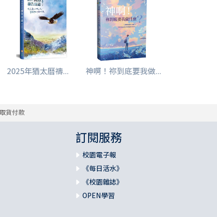
2025年猶太曆禱...
神啊！祢到底要我做...
取貨付款
訂閱服務
校園電子報
《每日活水》
《校園雜誌》
OPEN學習