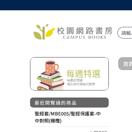
首
最近閱覽過的商品
聖經套/MBE005/聖經保護套-中
中對照(橄欖)
more