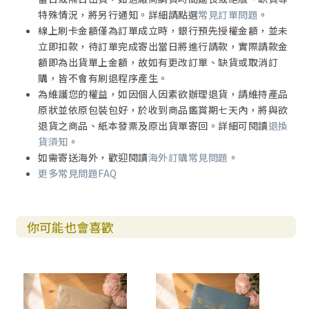
特殊情況，將另行通知。詳細請點選
常見訂單問題
。
線上刷卡金額僅為訂單成立時，銀行預先授權金額，並未
立即扣款，待訂單完成寄出當日將進行請款，實際請款金
額即為出貨單上金額，故如有更改訂單、缺貨或取消訂
購，皆不會有刷退程序產生。
為維護您的權益，如因個人因素欲辦理退貨，請維持產品
原狀並依原包裝包好，於收到商品鑑賞期七天內，將與欲
退貨之商品、紙本發票及原出貨單寄回。詳細可閱讀
退換
貨須知
。
如需寄送海外，歡迎閱讀
海外訂購常見問題
。
更多常見問題FAQ
你可能也會喜歡