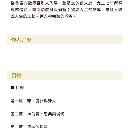
全書富有啟示且引人入勝，雖是主的僕人於一九三七年所釋
放的信息，讀之益感歷久彌新；猶如人生的嚮導，帶領人歸
回人生的正軌，進入神完整的救恩。
作者介紹
目錄
■ 目錄
第一篇 罪、諸罪與罪人
第二篇 神的愛、恩典與憐憫
第三篇 恩典的性質