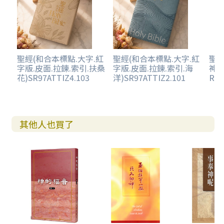
聖經(和合本標點.大字.紅
聖經(和合本標點.大字.紅
聖經
字版.皮面.拉鍊.索引.扶桑
字版.皮面.拉鍊.索引.海
神版
花)SR97ATTIZ4.103
洋)SR97ATTIZ2.101
RC
其他人也買了