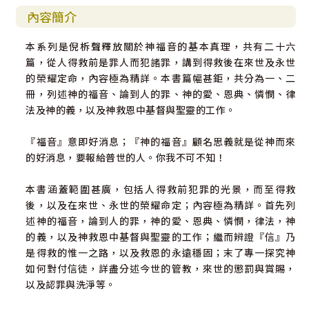
內容簡介
本系列是倪柝聲釋放關於神福音的基本真理，共有二十六
篇，從人得救前是罪人而犯諸罪，講到得救後在來世及永世
的榮耀定命，內容極為精詳。本書篇幅甚鉅，共分為一、二
冊，列述神的福音、論到人的罪、神的愛、恩典、憐憫、律
法及神的義，以及神救恩中基督與聖靈的工作。
『福音』意即好消息；『神的福音』顧名思義就是從神而來
的好消息，要報給普世的人。你我不可不知！
本書涵蓋範圍甚廣，包括人得救前犯罪的光景，而至得救
後，以及在來世、永世的榮耀命定；內容極為精詳。首先列
述神的福音，論到人的罪，神的愛、恩典、憐憫，律法，神
的義，以及神救恩中基督與聖靈的工作；繼而辨證『信』乃
是得救的惟一之路，以及救恩的永遠穩固；末了專一探究神
如何對付信徒，詳盡分述今世的管教，來世的懲罰與賞賜，
以及認罪與洗淨等。