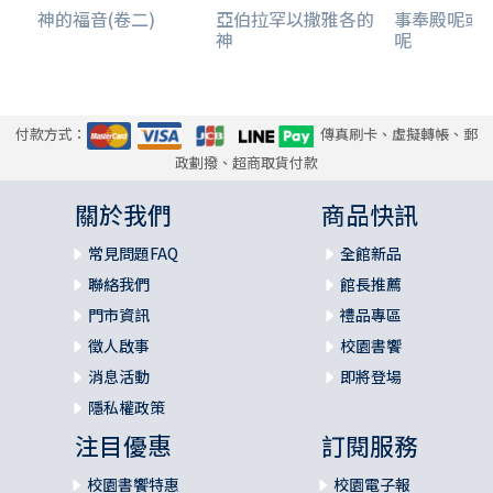
神的福音(卷二)
亞伯拉罕以撒雅各的
事奉殿呢或
神
呢
付款方式：
傳真刷卡、虛擬轉帳、郵
政劃撥、超商取貨付款
關於我們
商品快訊
常見問題FAQ
全館新品
聯絡我們
館長推薦
門市資訊
禮品專區
徵人啟事
校園書饗
消息活動
即將登場
隱私權政策
注目優惠
訂閱服務
校園書饗特惠
校園電子報