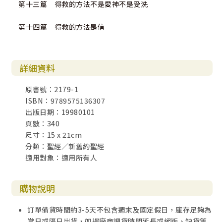
第十三篇 得救的方法不是愛神不是受洗
第十四篇 得救的方法是信
詳細資料
原書號：2179-1
ISBN：9789575136307
出版日期：19980101
頁數：340
尺寸：15 x 21cm
分類：聖經／新舊約聖經
適用對象：適用所有人
購物說明
訂單備貨時間約3-5天不包含週末及國定假日，庫存足夠為
當日或隔日出貨，如遇廠商調貨時間延長或絕版、缺貨等