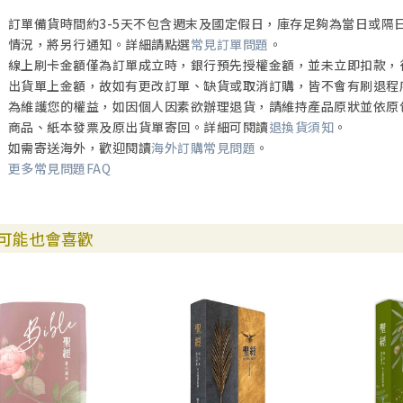
訂單備貨時間約3-5天不包含週末及國定假日，庫存足夠為當日或隔
情況，將另行通知。詳細請點選
常見訂單問題
。
線上刷卡金額僅為訂單成立時，銀行預先授權金額，並未立即扣款，
出貨單上金額，故如有更改訂單、缺貨或取消訂購，皆不會有刷退程
為維護您的權益，如因個人因素欲辦理退貨，請維持產品原狀並依原
商品、紙本發票及原出貨單寄回。詳細可閱讀
退換貨須知
。
如需寄送海外，歡迎閱讀
海外訂購常見問題
。
更多常見問題FAQ
可能也會喜歡