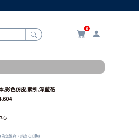
0
本.彩色仿皮.索引.深藍花
.604
中心
刻為您進貨，請安心訂購)