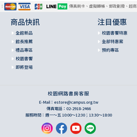
式：
傳真刷卡、虛擬轉帳、郵政劃撥、超商
商品快訊
注目優惠
全館新品
校園書饗特惠
館長推薦
全部特惠案
禮品專區
預約專區
校園書饗
即將登場
校園網路書房客服
E-Mail：
estore@campus.org.tw
傳真電話：02-2918-2466
服務時間：週一～五 10:00～12:30；13:30～18:00