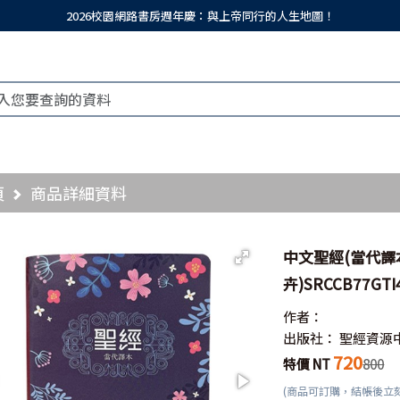
2026校園網路書房週年慶：與上帝同行的人生地圖！
頁
商品詳細資料
中文聖經(當代譯
卉)SRCCB77GTI4
作者：
出版社：
聖經資源
720
特價 NT
800
(商品可訂購，結帳後立