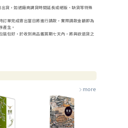
日出貨，如遇廠商調貨時間延長或絕版、缺貨等特殊
待訂單完成寄出當日將進行請款，實際請款金額即為
序產生。
包裝包好，於收到商品鑑賞期七天內，將與欲退貨之
more