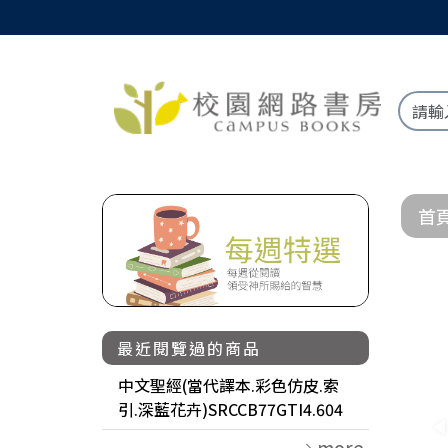
首
最近閱覽過的商品
中文聖經(當代譯本.彩色仿皮.索
引.深藍花卉)SRCCB77GTI4.604
more