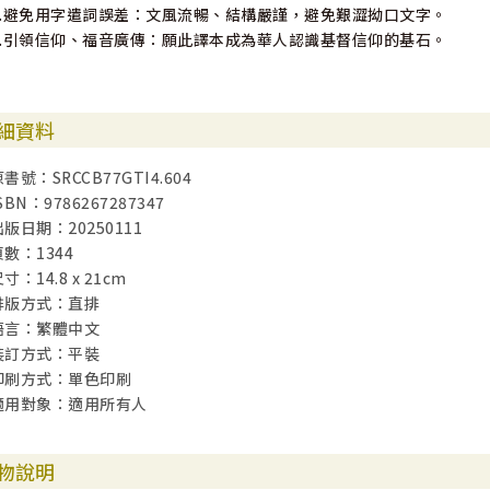
5.避免用字遣詞誤差：文風流暢、結構嚴謹，避免艱澀拗口文字。
6.引領信仰、福音廣傳：願此譯本成為華人認識基督信仰的基石。
細資料
書號：SRCCB77GTI4.604
SBN：9786267287347
出版日期：20250111
頁數：1344
寸：14.8 x 21cm
排版方式：直排
語言：繁體中文
裝訂方式：平裝
印刷方式：單色印刷
適用對象：適用所有人
物說明