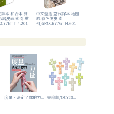
代譯本.和合本.雙
中文聖經(當代譯本.地圖
彩繪皮面.索引.橄
款.彩色仿皮.索
C77BTTI4.201
引)SRCCB77GTI4.601
度量，決定了你的力...
書籤組/OCY20...