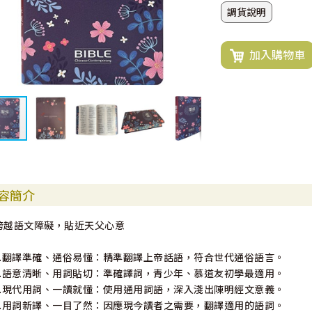
調貨說明
加入購物車
容簡介
跨越語文障礙，貼近天父心意
1.翻譯準確、通俗易懂：精準翻譯上帝話語，符合世代通俗語言。
2.語意清晰、用詞貼切：準確譯詞，青少年、慕道友初學最適用。
3.現代用詞、一讀就懂：使用通用詞語，深入淺出陳明經文意義。
4.用詞新譯、一目了然：因應現今讀者之需要，翻譯適用的語詞。