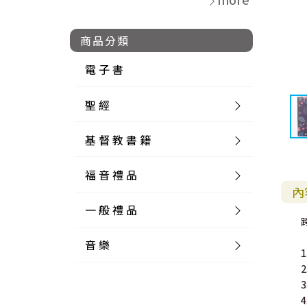
商品分類
電 子 書
聖 經
基 督 教 書 籍
新 舊 約 聖 經
福 音 禮 品
簡 體 聖 經
聖 經 論 叢
和 合 本
內
一 般 禮 品
英 文 聖 經
神 學 類
福 音 飾 品 配 件
和 合 本 標 點
參 考 書 工 具 書
音 樂
外 文 聖 經
實 踐 神 學
福 音 家 飾 用 品
一 般 卡 片
新 標 點 和 合 本
K J V
摩 西 五 經
系 統 神 學
福 音 項 鍊
讀 經 法
中 外 文 聖 經
教 會 歷 史
福 音 生 活 雜 貨
一 般 文 具
詩 本 樂 譜
和 合 本 修 訂 版
E S V
歷 史 書
神 、 創 造
宣 教 差 傳
福 音 耳 環 / 耳 夾
福 音 桌 飾 品
萬 用 卡
釋 經 法
創 世 記