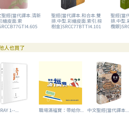
文聖經(當代譯本.清新
聖經(當代譯本.和合本.雙
聖經(當
彩繪皮面.索
排.中型.彩繪皮面.索引.棕
排.中型.
SRCCB77GTI4.605
樹金)SRCC77BTTI4.101
欖銀)SRC
他人也買了
AY 1--...
職場滿福寶：帶給你...
中文聖經(當代譯本...