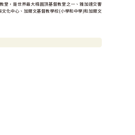
彌賽亞大教堂，是世界最大橢圓頂基督教堂之一、雅加達交響
文化中心、加爾文基督教學校(小學和中學)和加爾文