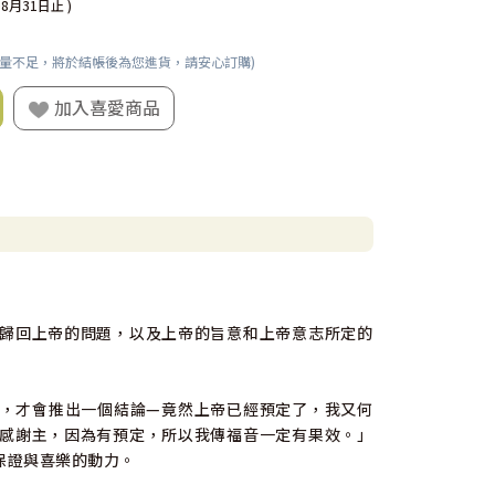
08月31日止 )
數量不足，將於結帳後為您進貨，請安心訂購)
加入喜愛商品
歸回上帝的問題，以及上帝的旨意和上帝意志所定的
，才會推出一個結論—竟然上帝已經預定了，我又何
感謝主，因為有預定，所以我傳福音一定有果效。」
保證與喜樂的動力。