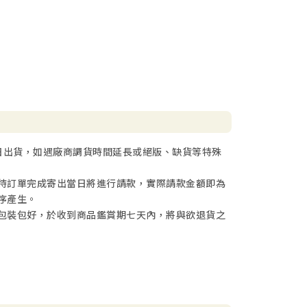
日出貨，如遇廠商調貨時間延長或絕版、缺貨等特殊
待訂單完成寄出當日將進行請款，實際請款金額即為
序產生。
包裝包好，於收到商品鑑賞期七天內，將與欲退貨之