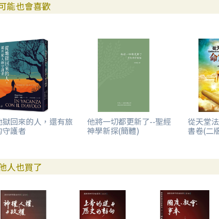
可能也會喜歡
地獄回來的人，還有旅
他將一切都更新了--聖經
從天堂法
的守護者
神學新探(簡體)
書卷(二版
他人也買了