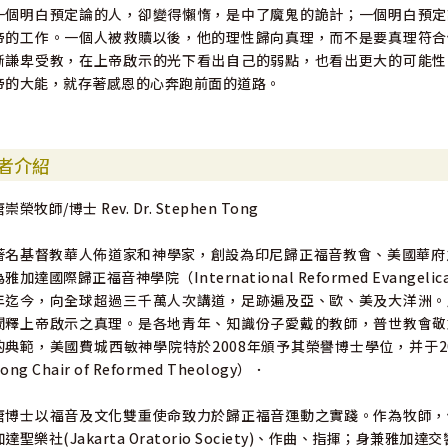
一個明白預定論的人，卻變得懶惰，是中了魔鬼的詭計；一個明白預定
帝的工作。一個人被救贖以後，他的理性歸向真理，而不是要真理符合
斷謙卑受教，在上帝啟示的光下看出自己的弱點，也看出更大的可能性
帝的大能，就存著感恩的心奔跑前面的道路。
者介紹
崇榮牧師/博士 Rev. Dr. Stephen Tong
著名基督教華人佈道家和神學家，創設為印尼歸正福音教會、美國華府
為雅加達國際歸正福音神學院（International Reformed Evangelic
年迄今，向全球超過三千萬人次講道，足跡遍及亞、歐、美及大洋洲。
闡釋上帝啟示之真理。是各地青年、知識份子愛戴的教師，普世教會敬
的典範，美國費城西敏神學院特於2008年頒予其榮譽博士學位，并于20
ong Chair of Reformed Theology）．
唐博士以福音及文化雙重使命致力於歸正福音運動之實踐。作為牧師，
加達聖樂社(Jakarta Oratorio Society)、作曲、指揮；身兼雅加達交響樂