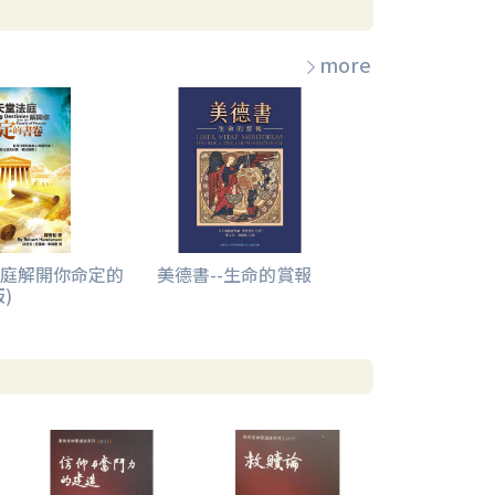
more
庭解開你命定的
美德書--生命的賞報
)