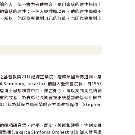
論的人，卻不盡力去傳福音，是用墮落的理性捆綁上
他墮落的理性；一個人被救贖以後，他的理性繼續不
．所以，他因為察覺到自己的無能，也因為察覺到上
之基督教與21世紀歸正學院、唐崇榮國際佈道團，身
al Seminary, Jakarta）創辦人暨榮譽院長。自1957
唐博士思想橫貫中西、鑑古知今，每以獨到洞見精闢
重的牧者。為表彰他長期宣揚正統基督教信仰所樹立
11年為其設立唐崇榮歸正神學教授席位（Stephen
他還精研音樂、哲學、歷史、美術和建築。他創立雅
團(Jakarta Simfonia Orchestra)創辦人暨音樂