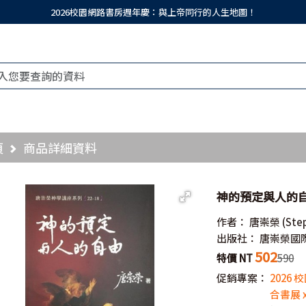
2026校園網路書房週年慶：與上帝同行的人生地圖！
頁
商品詳細資料
神的預定與人的自由
作者：
唐崇榮
(Ste
出版社：
唐崇榮國
502
特價 NT
590
促銷專案：
2026
合書展 