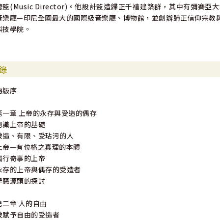
總監(Music Director)。他設計監造歸正千禧建築群，其中有
音樂廳—印尼全國最大的國際級音樂廳、博物館，並創辦歸正信仰宗教與
科技學院。
錄
再版序
第一章 上帝的永存與受造的偶存
認識上帝的基礎
被造、有限、受玷污的人
上帝—有位格之真理的本體
獨行奇事的上帝
永存的上帝與偶存的受造者
罪惡源頭的探討
第二章 人的自由
被賦予自由的受造者