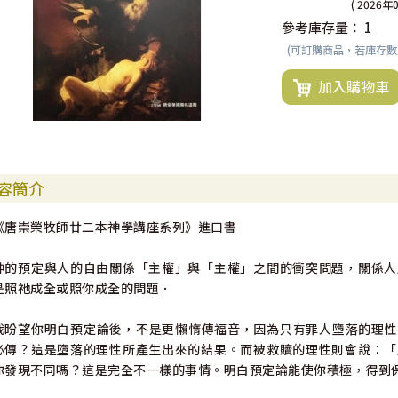
( 2026年
參考庫存量：
1
(可訂購商品，若庫存
加入購物車
容簡介
《唐崇榮牧師廿二本神學講座系列》進口書
神的預定與人的自由關係「主權」與「主權」之間的衝突問題，關係人
是照祂成全或照你成全的問題．
我盼望你明白預定論後，不是更懶惰傳福音，因為只有罪人墮落的理性
必傳？這是墮落的理性所產生出來的結果。而被救贖的理性則會說：「
你發現不同嗎？這是完全不一樣的事情。明白預定論能使你積極，得到