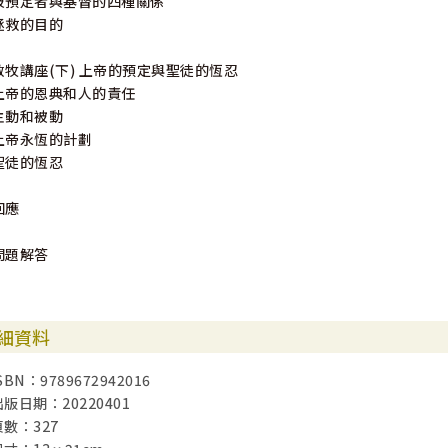
被預定者與基督的四種關係
拯救的目的
教牧講座(下) 上帝的預定與聖徒的恆忍
上帝的恩典和人的責任
主動和被動
上帝永恆的計劃
聖徒的恆忍
回應
問題解答
細資料
SBN：9789672942016
出版日期：20220401
頁數：327