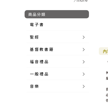
商品分類
電 子 書
聖 經
基 督 教 書 籍
新 舊 約 聖 經
內
福 音 禮 品
簡 體 聖 經
聖 經 論 叢
和 合 本
一 般 禮 品
英 文 聖 經
神 學 類
福 音 飾 品 配 件
和 合 本 標 點
參 考 書 工 具 書
音 樂
外 文 聖 經
實 踐 神 學
福 音 家 飾 用 品
一 般 卡 片
新 標 點 和 合 本
K J V
摩 西 五 經
系 統 神 學
福 音 項 鍊
讀 經 法
中 外 文 聖 經
教 會 歷 史
福 音 生 活 雜 貨
一 般 文 具
詩 本 樂 譜
和 合 本 修 訂 版
E S V
歷 史 書
神 、 創 造
宣 教 差 傳
福 音 耳 環 / 耳 夾
福 音 桌 飾 品
萬 用 卡
釋 經 法
創 世 記