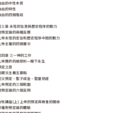
自由的中性本質
自由的特性
自由的四個階段
第三章 永恆的旨意與歷史程序的動力
對預定論的兩種反應
上帝永恆的定旨和歷史程序中間的動力
上帝主權的四個層次
第四章 三一神的工作
上帝應許的總原則—賜下永生
預定之恩
加爾文主義五要點
聖父預定、聖子成全、聖靈見證
上帝預定的三個範圍
對預定論的六個反問
教牧講座(上) 上帝的預定與教會的關係
保羅對預定論的體驗