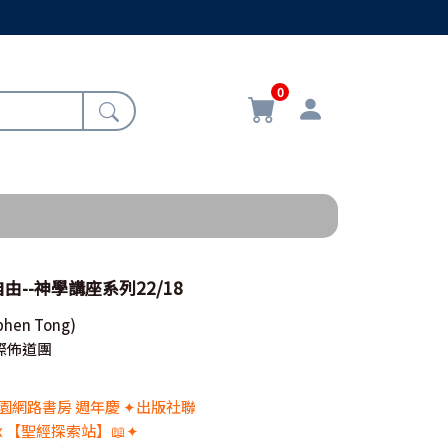
0
--神學講座系列22/18
phen Tong)
際佈道團
 校園網路書房 週年慶 ✦出版社聯
x 【聖經探索站】📖✦