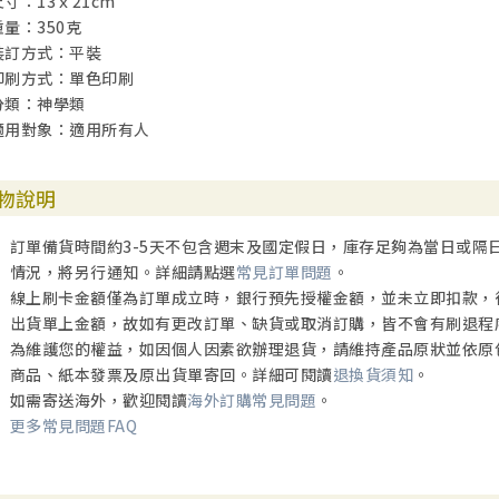
尺寸：13ｘ21cm
重量：350克
裝訂方式：平裝
印刷方式：單色印刷
分類：神學類
適用對象：適用所有人
物說明
訂單備貨時間約3-5天不包含週末及國定假日，庫存足夠為當日或隔
情況，將另行通知。詳細請點選
常見訂單問題
。
線上刷卡金額僅為訂單成立時，銀行預先授權金額，並未立即扣款，
出貨單上金額，故如有更改訂單、缺貨或取消訂購，皆不會有刷退程
為維護您的權益，如因個人因素欲辦理退貨，請維持產品原狀並依原
商品、紙本發票及原出貨單寄回。詳細可閱讀
退換貨須知
。
如需寄送海外，歡迎閱讀
海外訂購常見問題
。
更多常見問題FAQ