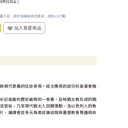
08月31日止 )
數量不足，將於結帳後為您進貨，請安心訂購)
加入喜愛商品
與現代意義的信徒使用。經文應用的部分則是筆者擔
米記是舊約歷史最晚的一卷書，反映猶太教形成的關
活習俗，乃至現代猶太人回歸運動，及以色列人的教
片，讓讀者從多元角度認識這個與基督教會脣齒相依