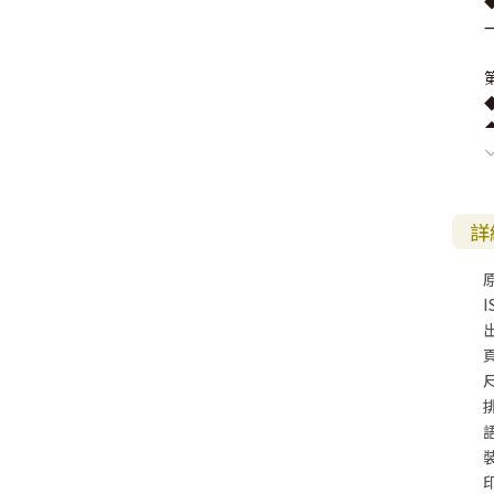
詳
I
尺