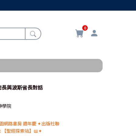
0
院長與波斯省長對話
神學院
 校園網路書房 週年慶 ✦出版社聯
x 【聖經探索站】📖✦