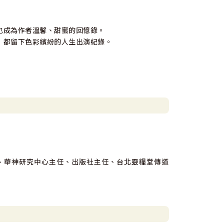
也成為作者溫馨、甜蜜的回憶錄。
，都留下色彩繽紛的人生出演紀錄。
、華神研究中心主任、出版社主任、台北靈糧堂傳道