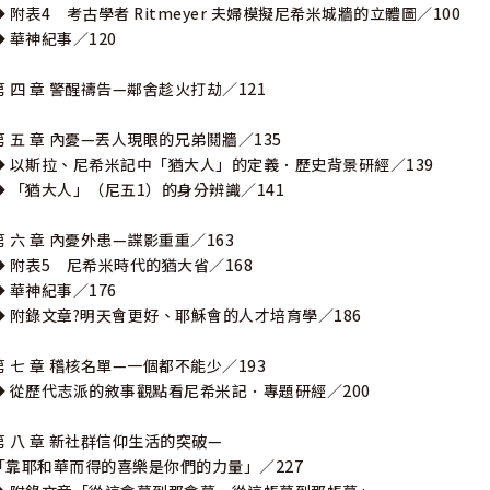
◆ 附表4 考古學者 Ritmeyer 夫婦模擬尼希米城牆的立體圖∕100
◆ 華神紀事∕120
第 四 章 警醒禱告—鄰舍趁火打劫∕121
第 五 章 內憂—丟人現眼的兄弟鬩牆∕135
◆ 以斯拉、尼希米記中「猶大人」的定義．歷史背景研經∕139
◆ 「猶大人」（尼五1）的身分辨識∕141
第 六 章 內憂外患—諜影重重∕163
◆ 附表5 尼希米時代的猶大省∕168
◆ 華神紀事∕176
◆ 附錄文章?明天會更好、耶穌會的人才培育學∕186
第 七 章 稽核名單—一個都不能少∕193
◆ 從歷代志派的敘事觀點看尼希米記．專題研經∕200
第 八 章 新社群信仰生活的突破—
「靠耶和華而得的喜樂是你們的力量」∕227