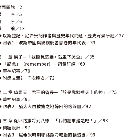
封面圖說∕2
梁 序∕5
自 序∕6
導 論∕13
◆ 以斯拉記、尼希米記作者與歷史年代問題．歷史背景研經∕27
◆ 附表1 波斯帝國與被擄後各書卷的年代表∕33
第 一 章 楔子—「我聽見這話，就坐下哭泣」∕35
◆ 「記念」（remember）．詞彙研經∕60
◆ 華神紀事∕70
◆ 附錄文章?一千次晚安∕73
第 二 章 倚靠天上君王的省長—「於是我默禱天上的神」∕75
◆ 華神紀事∕91
◆ 附表2 猶太人由被擄之地歸回的路線圖∕92
第 三 章 從耶路撒冷到八德—「我們起來建造吧！」∕93
◆ 問題設計∕97
◆ 附表3 尼希米時期耶路撒冷城牆的構造圖∕99