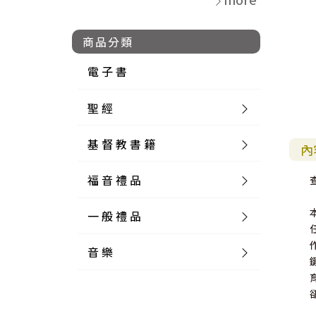
商品分類
電 子 書
聖 經
基 督 教 書 籍
新 舊 約 聖 經
內
福 音 禮 品
簡 體 聖 經
聖 經 論 叢
和 合 本
一 般 禮 品
英 文 聖 經
神 學 類
福 音 飾 品 配 件
和 合 本 標 點
參 考 書 工 具 書
音 樂
外 文 聖 經
實 踐 神 學
福 音 家 飾 用 品
一 般 卡 片
新 標 點 和 合 本
K J V
摩 西 五 經
系 統 神 學
福 音 項 鍊
讀 經 法
中 外 文 聖 經
教 會 歷 史
福 音 生 活 雜 貨
一 般 文 具
詩 本 樂 譜
和 合 本 修 訂 版
E S V
歷 史 書
神 、 創 造
宣 教 差 傳
福 音 耳 環 / 耳 夾
福 音 桌 飾 品
萬 用 卡
釋 經 法
創 世 記