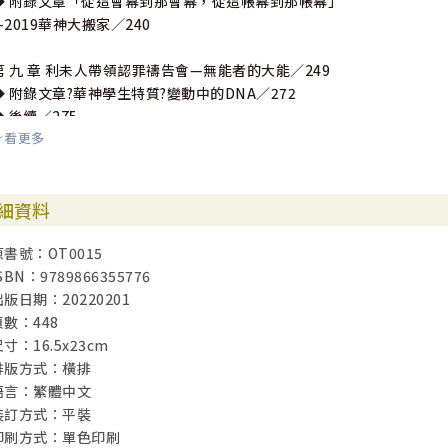
◆ 附錄文章「從這會幕到那會幕，從這帳幕到那帳幕」
—2019華神大搬家∕240
第 九 章 利未人帶領認罪禱告會—無能者的大能∕249
◆ 附錄文章?華神學生特質?變動中的DNA∕272
◆ 後續∕275
看更多
第 十 章 宗教改革的公約書—猶太教的今昔∕283
◆ 附錄?現代猶太文化的特色?古老文明，創新思維∕310
細資料
第十一章 耶路撒冷的新居民名單—「寧可在我神殿中看門」∕319
原書號：OT0015
◆ 華神紀事∕330◆ 附錄文章?神學教育的整合性．華神經驗∕333
SBN：9789866355776
出版日期：20220201
第十二章 歸回族群的屬靈領袖名單—大功告成∕347
頁數：448
◆ 華神紀事∕358
寸：16.5x23cm
排版方式：橫排
第十三章 尼大人第二度宗教改革—出巡十二年的成績評鑑∕361
語言：繁體中文
◆ 「築牆隔離」或「拆毀隔牆」？．神學分析研經∕367
裝訂方式：平裝
◆ 華神紀事∕397
印刷方式：單色印刷
◆ 從行政管理看尼希米的團隊領導．專題研經∕409