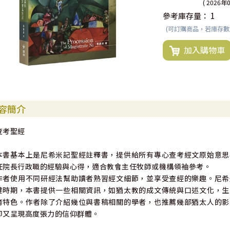
( 2026年
參考庫存量：
1
(可訂購商品，若庫存
加入購物車
容簡介
查考聖經
本書基本上是尼希米記聖經註釋書，提供給所有專心查考經文原始意思
任院長行政職的經驗與心得，適合教會主任牧師或機構領袖參考。
作者使用不同研經法幫助讀者熟習經文細節，並享受查經的樂趣。尼希
鍵時期，本書提供一些相關資訊，如猶太教的成文傳統與口述文化，生
育特色。作者除了介紹幾位與書稿相關的學者，也推薦幾部猶太人的影
卻又呈現高度張力的信仰群體。