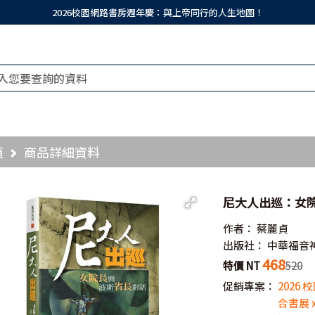
2026校園網路書房週年慶：與上帝同行的人生地圖！
頁
商品詳細資料
尼大人出巡：女
作者：
蔡麗貞
出版社：
中華福音
468
特價 NT
520
促銷專案：
2026
合書展 