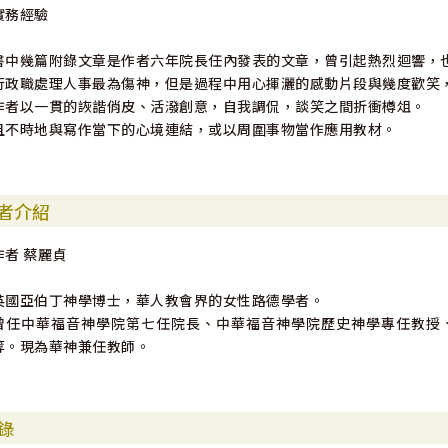
實務經驗
書中幾篇附錄文章是作者六年院長任內發表的文章，曾引起熱烈迴響，
行政職處理人事最為傷神，但是過程中用心揮灑的感動片段與幾度歡笑
作者以一貫的詼諧俏皮、活潑創意，自我調侃，談笑之間折衝樽俎。
且不時地與寫作當下的心境連結，或以周圍事物當作應用教材。
者介紹
作者 蔡麗貞
英國亞伯丁神學博士，華人教會界的女性路德學者。
曾任中華福音神學院第七任院長、中華福音神學院歷史神學專任教授
等。現為華神兼任教師。
錄