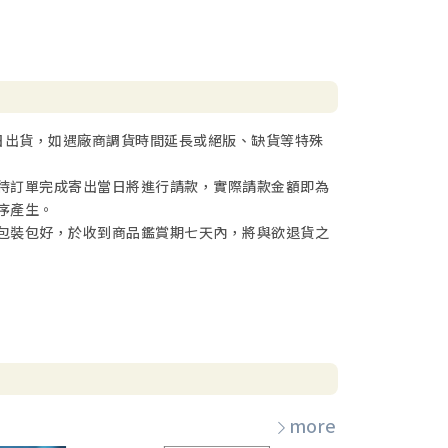
日出貨，如遇廠商調貨時間延長或絕版、缺貨等特殊
待訂單完成寄出當日將進行請款，實際請款金額即為
序產生。
包裝包好，於收到商品鑑賞期七天內，將與欲退貨之
more