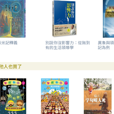
希米記釋義
別說你沒影響力：從無到
異象與領
有的生活領導學
記為例
他人也買了