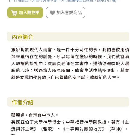
(可訂購商品，若庫存數量不足，將於結帳後為您進貨，請安心訂購)
加入購物車
加入喜愛商品
內容簡介
搬家對於現代人而言，是一件十分可怕的事，我們喜歡用積
聚來獲得存在的感覺，所以每每在搬家的時候，我們就會陷
入取捨的掙扎中；蔡麗貞老師在本書中，邀請你體驗旅人灑
脫的心境；透過旅人所見所聞，體會生活中諸多限制，其實
就是要我們學習放下自已營造的安全感，體驗新的人生。
作者介紹
蔡麗貞，台灣台中市人。
英國亞伯丁大學神學博士；中華福音神學院教授。著有《主
流與非主流》（雅歌）、《十字架討厭的地方》（華神），