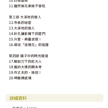
10.討債還債
11.雖然無花果樹不發旺
第三部 大溪地的旅人
12.市長的祕密
13.大溪地的旅人
14.針孔攝影機下的楚門
15.升堂，再審貞德！
16.尋找「玫瑰花」的狐狸
第四部 鏡子中的時光隧道
17.解剖刀下的尼大人
18.舊約大佬的期末考
19.作丈夫的，接招！
20.呷飯搏感情
詳細資料