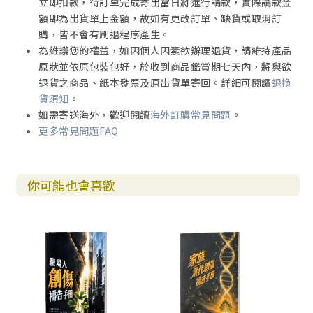
立即扣款，待訂單完成寄出當日將進行請款，實際請款金
額即為出貨單上金額，故如有更改訂單、缺貨或取消訂
購，皆不會有刷退程序產生。
為維護您的權益，如因個人因素欲辦理退貨，請維持產品
原狀並依原包裝包好，於收到商品鑑賞期七天內，將與欲
退貨之商品、紙本發票及原出貨單寄回。詳細可閱讀
退換
貨須知
。
如需寄送海外，歡迎閱讀
海外訂購常見問題
。
更多常見問題FAQ
你可能也會喜歡