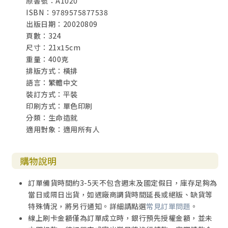
原書號：A1020
ISBN：9789575877538
出版日期：20020809
頁數：324
尺寸：21x15cm
重量：400克
排版方式：橫排
語言：繁體中文
裝訂方式：平裝
印刷方式：單色印刷
分類：生命造就
適用對象：適用所有人
購物說明
訂單備貨時間約3-5天不包含週末及國定假日，庫存足夠為
當日或隔日出貨，如遇廠商調貨時間延長或絕版、缺貨等
特殊情況，將另行通知。詳細請點選
常見訂單問題
。
線上刷卡金額僅為訂單成立時，銀行預先授權金額，並未