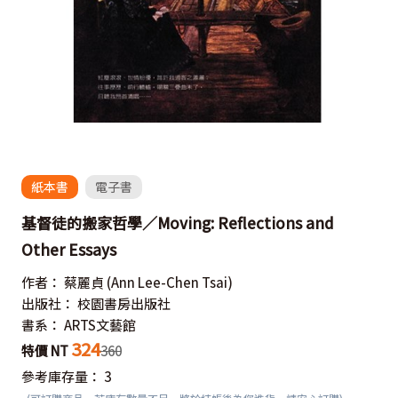
紙本書
電子書
基督徒的搬家哲學／Moving: Reflections and
Other Essays
作者：
蔡麗貞
(Ann Lee-Chen Tsai)
出版社：
校園書房出版社
書系：
ARTS文藝館
324
特價 NT
360
參考庫存量：
3