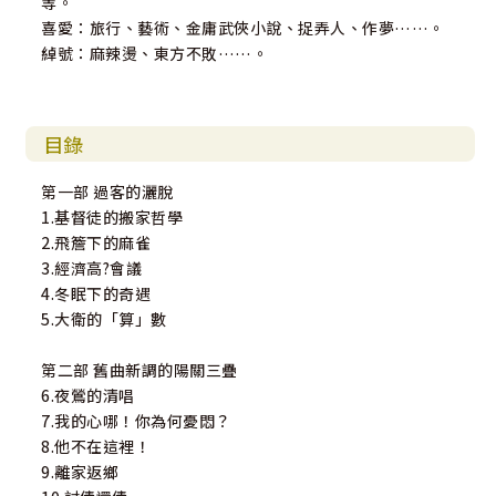
等。
喜愛：旅行、藝術、金庸武俠小說、捉弄人、作夢……。
綽號：麻辣燙、東方不敗……。
目錄
第一部 過客的灑脫
1.基督徒的搬家哲學
2.飛簷下的麻雀
3.經濟高?會議
4.冬眠下的奇遇
5.大衛的「算」數
第二部 舊曲新調的陽關三疊
6.夜鶯的清唱
7.我的心哪！你為何憂悶？
8.他不在這裡！
9.離家返鄉