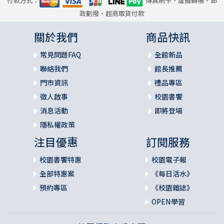
付款方式：
傳真刷卡、虛擬轉帳、郵
政劃撥、超商取貨付款
關於我們
商品快訊
常見問題FAQ
全館新品
聯絡我們
館長推薦
門市資訊
禮品專區
徵人啟事
校園書饗
消息活動
即將登場
隱私權政策
注目優惠
訂閱服務
校園書饗特惠
校園電子報
全部特惠案
《每日活水》
預約專區
《校園雜誌》
OPEN學習