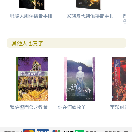
職場人創傷禱告手冊
家族累代創傷禱告手冊
開
告(
其他人也買了
我信聖而公之教會
你在何處牧羊
十字架討厭的地