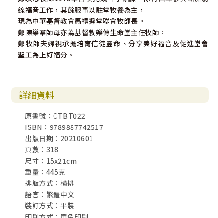
線福音工作，其餘服事以駐堂牧養為主，
現為中華基督教會馬禮遜堂聯會牧師長。
鄭陳樂羣師母亦為基督教樂傳生命堂主任牧師。
鄭牧師夫婦視承擔培育信徒靈命、分享美好福音及促進堂會
聖工為上好福分。
詳細資料
原書號：CTBT022
ISBN：9789887742517
出版日期：20210601
頁數：318
尺寸：15x21cm
重量：445克
排版方式：橫排
語言：繁體中文
裝訂方式：平裝
印刷方式：單色印刷