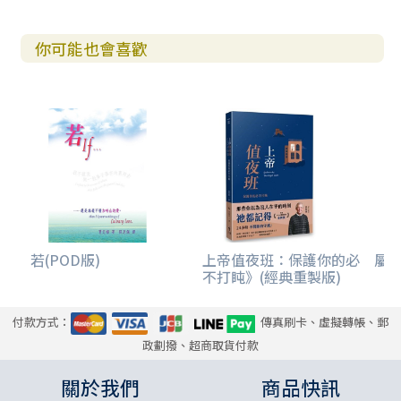
你可能也會喜歡
若(POD版)
上帝值夜班：保護你的必
屬
不打盹》(經典重製版)
付款方式：
傳真刷卡、虛擬轉帳、郵
政劃撥、超商取貨付款
關於我們
商品快訊