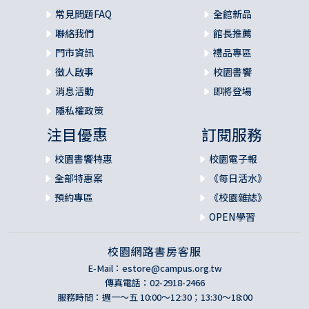
常見問題FAQ
全館新品
聯絡我們
館長推薦
門市資訊
禮品專區
徵人啟事
校園書饗
消息活動
即將登場
隱私權政策
注目優惠
訂閱服務
校園書饗特惠
校園電子報
全部特惠案
《每日活水》
預約專區
《校園雜誌》
OPEN學習
校園網路書房客服
E-Mail：
estore@campus.org.tw
傳真電話：02-2918-2466
服務時間：週一～五 10:00～12:30；13:30～18:00