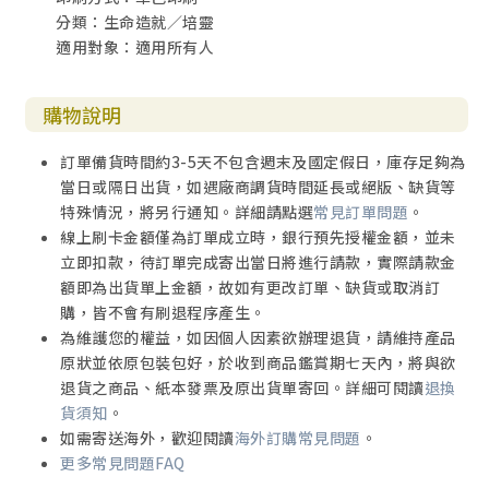
分類：生命造就／培靈
適用對象：適用所有人
購物說明
訂單備貨時間約3-5天不包含週末及國定假日，庫存足夠為
當日或隔日出貨，如遇廠商調貨時間延長或絕版、缺貨等
特殊情況，將另行通知。詳細請點選
常見訂單問題
。
線上刷卡金額僅為訂單成立時，銀行預先授權金額，並未
立即扣款，待訂單完成寄出當日將進行請款，實際請款金
額即為出貨單上金額，故如有更改訂單、缺貨或取消訂
購，皆不會有刷退程序產生。
為維護您的權益，如因個人因素欲辦理退貨，請維持產品
原狀並依原包裝包好，於收到商品鑑賞期七天內，將與欲
退貨之商品、紙本發票及原出貨單寄回。詳細可閱讀
退換
貨須知
。
如需寄送海外，歡迎閱讀
海外訂購常見問題
。
更多常見問題FAQ