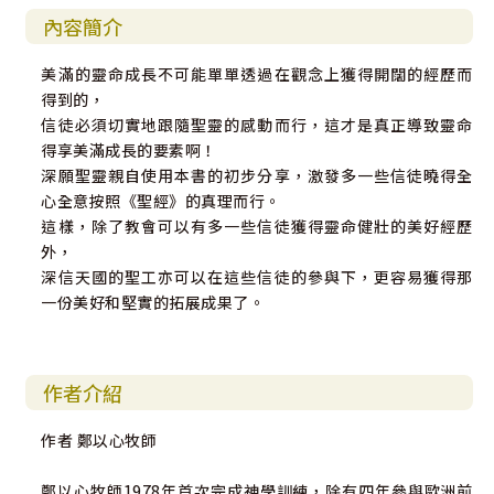
內容簡介
美滿的靈命成長不可能單單透過在觀念上獲得開闊的經歷而
得到的，
信徒必須切實地跟隨聖靈的感動而行，這才是真正導致靈命
得享美滿成長的要素啊！
深願聖靈親自使用本書的初步分享，激發多一些信徒曉得全
心全意按照《聖經》的真理而行。
這樣，除了教會可以有多一些信徒獲得靈命健壯的美好經歷
外，
深信天國的聖工亦可以在這些信徒的參與下，更容易獲得那
一份美好和堅實的拓展成果了。
作者介紹
作者 鄭以心牧師
鄭以心牧師1978年首次完成神學訓練，除有四年參與歐洲前