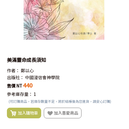
美滿靈命成長須知
作者：
鄭以心
出版社：
中國浸信會神學院
440
售價 NT
參考庫存量：
1
(可訂購商品，若庫存數量不足，將於結帳後為您進貨，請安心訂購)
加入購物車
加入喜愛商品