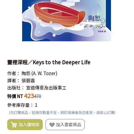
靈裡深程／Keys to the Deeper Life
作者：
陶恕
(A. W. Tozer)
譯者：
張碧嘉
出版社：
宣道傳意及出版事工
423
特價 NT
470
參考庫存量：
1
(可訂購商品，若庫存數量不足，將於結帳後為您進貨，請安心訂購)
加入購物車
加入喜愛商品