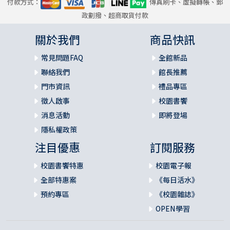
付款方式：
傳真刷卡、虛擬轉帳、郵
政劃撥、超商取貨付款
關於我們
商品快訊
常見問題FAQ
全館新品
聯絡我們
館長推薦
門市資訊
禮品專區
徵人啟事
校園書饗
消息活動
即將登場
隱私權政策
注目優惠
訂閱服務
校園書饗特惠
校園電子報
全部特惠案
《每日活水》
預約專區
《校園雜誌》
OPEN學習