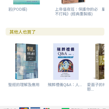
若(POD版)
上帝值夜班：保護你的必
屬
不打盹》(經典重製版)
其他人也買了
聖經的理解及應用
殯葬禮儀Q&A：人...
愛面子的神
耶...