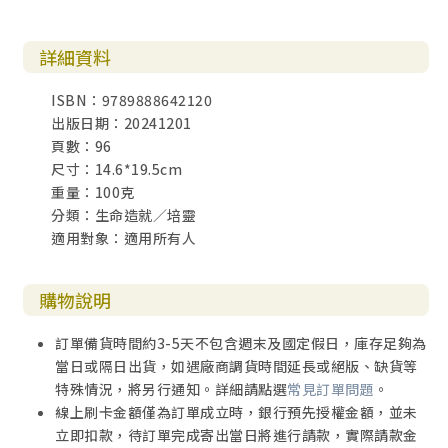
詳細資料
ISBN：9789888642120
出版日期：20241201
頁數：96
尺寸：14.6*19.5cm
重量：100克
分類：生命造就／培靈
適用對象：適用所有人
購物說明
訂單備貨時間約3-5天不包含週末及國定假日，庫存足夠為
當日或隔日出貨，如遇廠商調貨時間延長或絕版、缺貨等
特殊情況，將另行通知。詳細請點選
常見訂單問題
。
線上刷卡金額僅為訂單成立時，銀行預先授權金額，並未
立即扣款，待訂單完成寄出當日將進行請款，實際請款金