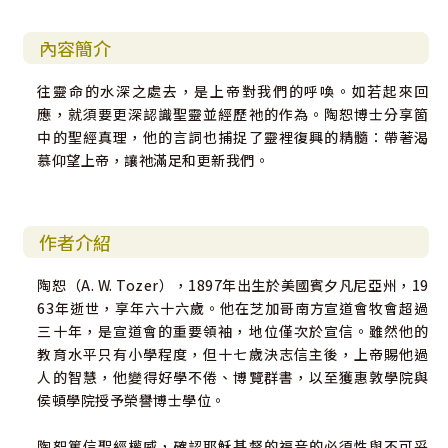
內容簡介
往靈命的水深之處去，是上帝對我們的呼喚。如若起來回
應，就須要更深認識聖靈並經歷祂的作為。陶恕博士分享箇
中的聖經真理，他的言詞也捕捉了靈裡復興的精髓：帶著渴
慕仰望上帝，讓祂滿足和更新我們。
作者介紹
陶恕（A. W. Tozer），1897年出生於美國賓夕凡尼亞州，19
63年逝世，享年六十六歲。他在芝加哥南方宣道會牧會超過
三十年，是宣道會的重要領袖，地位僅次於宣信。雖然他的
教育水平只有小學程度，但十七歲決志信主後，上帝賜他過
人的智慧，他變得好學不倦、博覽群書，以至獲惠敦學院與
侯頓學院授予榮譽博士學位。
陶恕篤信聖經權威，確認耶穌基督的福音的必須性與不可妥