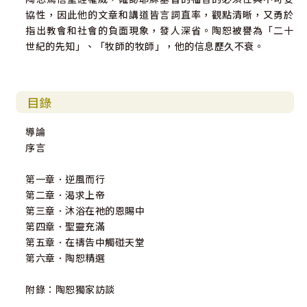
協性，因此他的文章和講道皆言詞直率，觀點清晰，又勇於
指出教會和社會的負面現象，發人深省。陶恕被譽為「二十
世紀的先知」、「牧師的牧師」，他的信息歷久不衰。
目錄
導論
序言
第一章．逆風而行
第二章．渴求上帝
第三章．沐浴在祂的恩賜中
第四章．聖靈充滿
第五章．在禱告中觸碰天堂
第六章．陶恕精選
附錄：陶恕獨家訪談