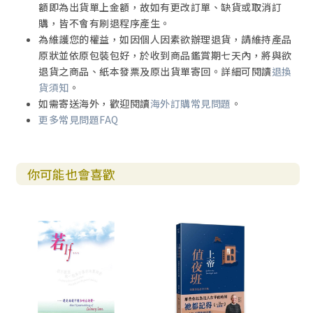
額即為出貨單上金額，故如有更改訂單、缺貨或取消訂
購，皆不會有刷退程序產生。
為維護您的權益，如因個人因素欲辦理退貨，請維持產品
原狀並依原包裝包好，於收到商品鑑賞期七天內，將與欲
退貨之商品、紙本發票及原出貨單寄回。詳細可閱讀
退換
貨須知
。
如需寄送海外，歡迎閱讀
海外訂購常見問題
。
更多常見問題FAQ
你可能也會喜歡