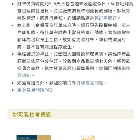
訂單備貨時間約3-5天不包含週末及國定假日，庫存足夠為
當日或隔日出貨，如遇廠商調貨時間延長或絕版、缺貨等
特殊情況，將另行通知。詳細請點選
常見訂單問題
。
線上刷卡金額僅為訂單成立時，銀行預先授權金額，並未
立即扣款，待訂單完成寄出當日將進行請款，實際請款金
額即為出貨單上金額，故如有更改訂單、缺貨或取消訂
購，皆不會有刷退程序產生。
為維護您的權益，如因個人因素欲辦理退貨，請維持產品
原狀並依原包裝包好，於收到商品鑑賞期七天內，將與欲
退貨之商品、紙本發票及原出貨單寄回。詳細可閱讀
退換
貨須知
。
如需寄送海外，歡迎閱讀
海外訂購常見問題
。
更多常見問題FAQ
你可能也會喜歡