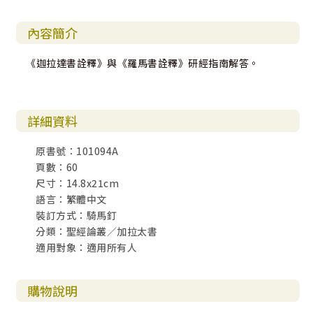
內容簡介
《迦拉達書詮釋》與《羅馬書詮釋》研經指南解答。
詳細資料
原書號：101094A
頁數：60
尺寸：14.8x21cm
語言：繁體中文
裝訂方式：騎馬釘
分類：聖經論叢／加拉太書
適用對象：適用所有人
購物說明