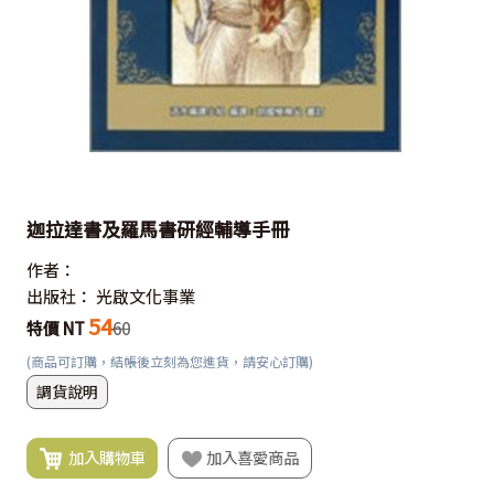
迦拉達書及羅馬書研經輔導手冊
作者：
出版社：
光啟文化事業
54
特價 NT
60
(商品可訂購，結帳後立刻為您進貨，請安心訂購)
調貨說明
加入購物車
加入喜愛商品