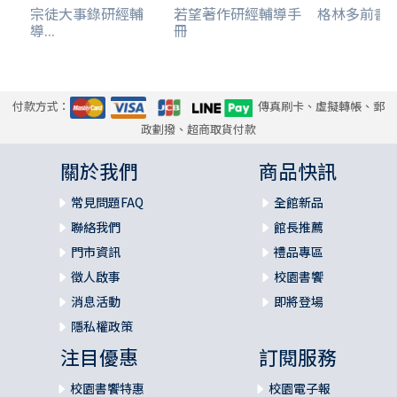
宗徒大事錄研經輔
若望著作研經輔導手
格林多前書詮釋
導...
冊
付款方式：
傳真刷卡、虛擬轉帳、郵
政劃撥、超商取貨付款
關於我們
商品快訊
常見問題FAQ
全館新品
聯絡我們
館長推薦
門市資訊
禮品專區
徵人啟事
校園書饗
消息活動
即將登場
隱私權政策
注目優惠
訂閱服務
校園書饗特惠
校園電子報