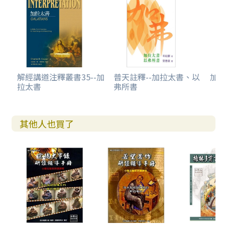
解經講道注釋叢書35--加
普天註釋--加拉太書、以
加拉
拉太書
弗所書
其他人也買了