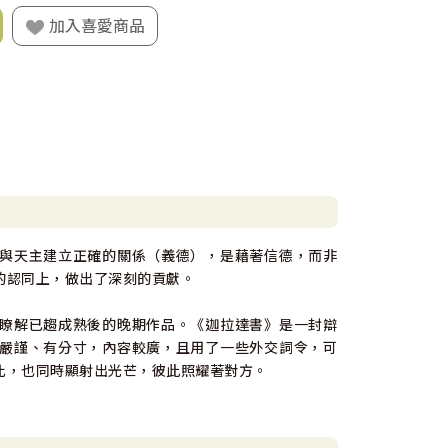
加入喜愛商品
與天主建立正確的關係（義德），是藉著信德，而非
的認同上，做出了深刻的貢獻。
瞭解已趨成熟後的晚期作品。《迦拉達書》是一封辯
嚴謹、有分寸，內容較廣，且用了一些外交詞令，可
比，也同時顯射出光芒，彼此照耀著對方。