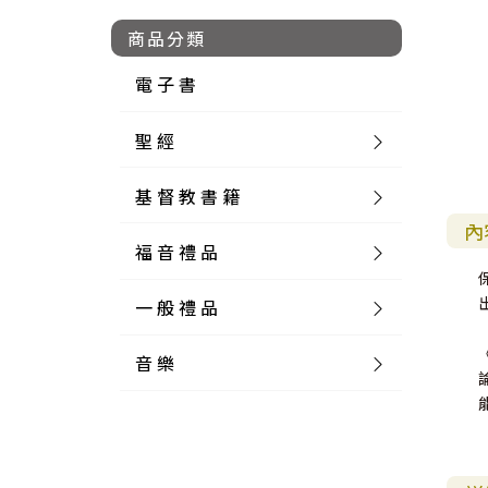
商品分類
電 子 書
聖 經
基 督 教 書 籍
新 舊 約 聖 經
內
福 音 禮 品
簡 體 聖 經
聖 經 論 叢
和 合 本
一 般 禮 品
英 文 聖 經
神 學 類
福 音 飾 品 配 件
和 合 本 標 點
參 考 書 工 具 書
音 樂
外 文 聖 經
實 踐 神 學
福 音 家 飾 用 品
一 般 卡 片
新 標 點 和 合 本
K J V
摩 西 五 經
系 統 神 學
福 音 項 鍊
讀 經 法
中 外 文 聖 經
教 會 歷 史
福 音 生 活 雜 貨
一 般 文 具
詩 本 樂 譜
和 合 本 修 訂 版
E S V
歷 史 書
神 、 創 造
宣 教 差 傳
福 音 耳 環 / 耳 夾
福 音 桌 飾 品
萬 用 卡
釋 經 法
創 世 記
註 釋 本 聖 經
生 命 造 就
福 音 食 器 廚 房
食 器 廚 房
C D
現 代 中 文 譯 本
G N B
和 合 本 / N I V
舊 約 註 釋
基 督
社 會 參 與
歷 史
福 音 手 環 / 手 鍊
福 音 布 軸 掛 畫
福 音 服 飾 布 品
貼 紙
日 記 . 筆 記
音 樂 叢 書
聖 經 概 論
出 埃 及 記
約 書 亞 記