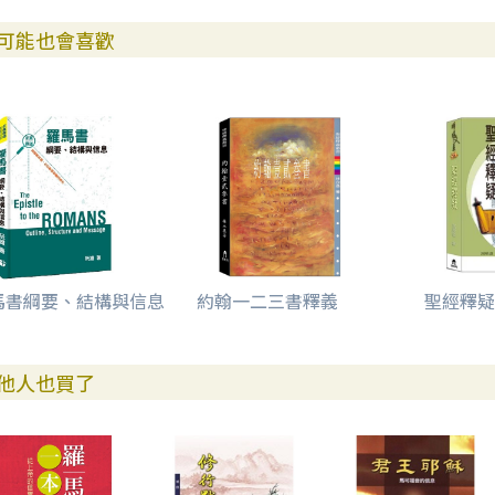
可能也會喜歡
馬書綱要、結構與信息
約翰一二三書釋義
聖經釋疑
他人也買了