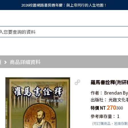
2026校園網路書房週年慶：與上帝同行的人生地圖！
頁
商品詳細資料
羅馬書詮釋(附研
作者：
Brendan By
出版社：
光啟文化
270
特價 NT
300
參考庫存量：
1
(可訂購商品，若庫存