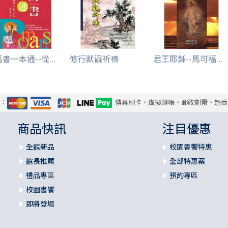
書一本通--從...
修行默觀祈禱
君王耶穌--馬可福...
式：
傳真刷卡、虛擬轉帳、郵政劃撥、超商
商品快訊
注目優惠
全館新品
校園書饗特惠
館長推薦
全部特惠案
禮品專區
預約專區
校園書饗
即將登場