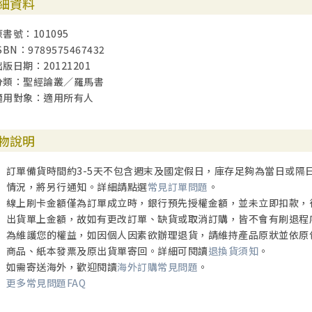
細資料
原書號：101095
SBN：9789575467432
出版日期：20121201
分類：聖經論叢／羅馬書
適用對象：適用所有人
物說明
訂單備貨時間約3-5天不包含週末及國定假日，庫存足夠為當日或隔
情況，將另行通知。詳細請點選
常見訂單問題
。
線上刷卡金額僅為訂單成立時，銀行預先授權金額，並未立即扣款，
出貨單上金額，故如有更改訂單、缺貨或取消訂購，皆不會有刷退程
為維護您的權益，如因個人因素欲辦理退貨，請維持產品原狀並依原
商品、紙本發票及原出貨單寄回。詳細可閱讀
退換貨須知
。
如需寄送海外，歡迎閱讀
海外訂購常見問題
。
更多常見問題FAQ