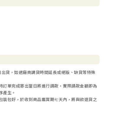
日出貨，如遇廠商調貨時間延長或絕版、缺貨等特殊
待訂單完成寄出當日將進行請款，實際請款金額即為
序產生。
包裝包好，於收到商品鑑賞期七天內，將與欲退貨之