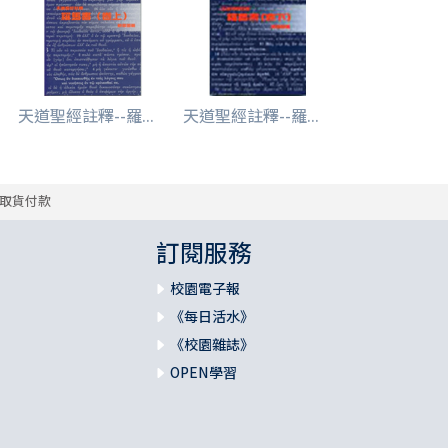
天道聖經註釋--羅...
天道聖經註釋--羅...
取貨付款
訂閱服務
校園電子報
《每日活水》
《校園雜誌》
OPEN學習