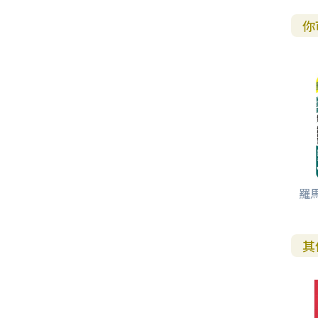
其 他 中 外 文 聖 經
新 約 歷 史 書
青 少 年
靈 恩
研 經 材 料
詩 、 散 文
福 音 包 裝 用 品
聖 經 故 事
約 拿 書
約 翰 福 音
加 拉 太 書
雅 各 書
啟 示 錄
信 徒 神 學
福 音 明 信 片 . 書 籤
你
成 人
教 育
兒 童 教 材
劇 本 遊 戲
福 音 文 具 雜 貨
聖 經 神 學
彌 迦 書
以 弗 所 書
彼 得 前 書
使 徒 行 傳
靈 界
福 音 季 節 卡
職 業
文 字 工 作
青 少 年 教 材
兒 童 故 事 C D
偽 經 次 經
那 鴻 書
腓 立 比 書
彼 得 後 書
福 音 小 禮 卡
特 殊 問 題
小 組 教 會
幼 稚 教 材
畫 冊
哈 巴 谷 書
歌 羅 西 書
約 翰 壹 、 貳 、 參 書
其 他 福 音 卡 片
生 活 教 導
成 人 教 材
西 番 雅 書
帖 撒 羅 尼 迦 前 後
猶 大 書
主 日 學 教 材
哈 該 書
提 摩 太 前 後
羅
歸 納 法 研 經
撒 迦 利 亞 書
提 多 書
其
紙 品
瑪 拉 基 書
腓 利 門 書
教 牧 書 信