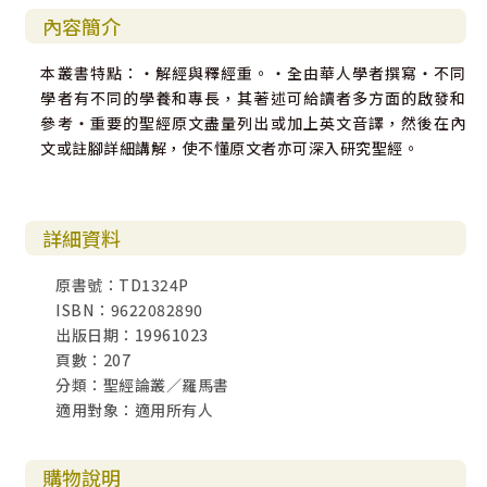
內容簡介
本叢書特點：‧解經與釋經重。‧全由華人學者撰寫‧不同
學者有不同的學養和專長，其著述可給讀者多方面的啟發和
參考‧重要的聖經原文盡量列出或加上英文音譯，然後在內
文或註腳詳細講解，使不懂原文者亦可深入研究聖經。
詳細資料
原書號：TD1324P
ISBN：9622082890
出版日期：19961023
頁數：207
分類：聖經論叢／羅馬書
適用對象：適用所有人
購物說明