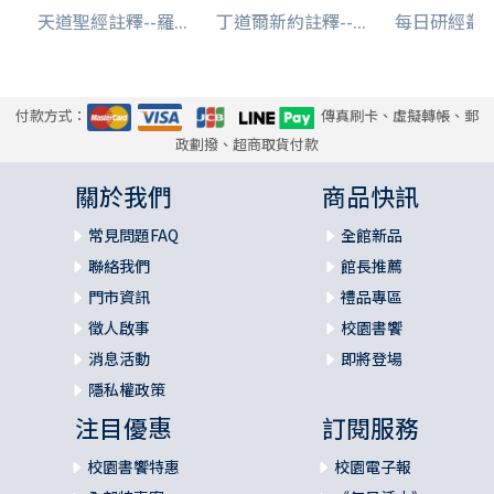
天道聖經註釋--羅...
丁道爾新約註釋--...
每日研經叢書-
付款方式：
傳真刷卡、虛擬轉帳、郵
政劃撥、超商取貨付款
關於我們
商品快訊
常見問題FAQ
全館新品
聯絡我們
館長推薦
門市資訊
禮品專區
徵人啟事
校園書饗
消息活動
即將登場
隱私權政策
注目優惠
訂閱服務
校園書饗特惠
校園電子報