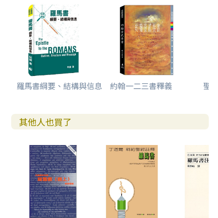
羅馬書綱要、結構與信息
約翰一二三書釋義
聖
其他人也買了