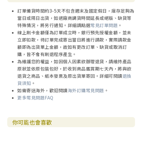
訂單備貨時間約3-5天不包含週末及國定假日，庫存足夠為
當日或隔日出貨，如遇廠商調貨時間延長或絕版、缺貨等
特殊情況，將另行通知。詳細請點選
常見訂單問題
。
線上刷卡金額僅為訂單成立時，銀行預先授權金額，並未
立即扣款，待訂單完成寄出當日將進行請款，實際請款金
額即為出貨單上金額，故如有更改訂單、缺貨或取消訂
購，皆不會有刷退程序產生。
為維護您的權益，如因個人因素欲辦理退貨，請維持產品
原狀並依原包裝包好，於收到商品鑑賞期七天內，將與欲
退貨之商品、紙本發票及原出貨單寄回。詳細可閱讀
退換
貨須知
。
如需寄送海外，歡迎閱讀
海外訂購常見問題
。
更多常見問題FAQ
你可能也會喜歡