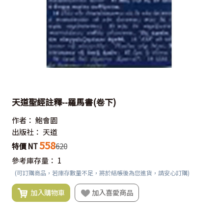
天道聖經註釋--羅馬書(卷下)
作者：
鮑會園
出版社：
天道
558
特價 NT
620
參考庫存量：
1
(可訂購商品，若庫存數量不足，將於結帳後為您進貨，請安心訂購)
加入購物車
加入喜愛商品