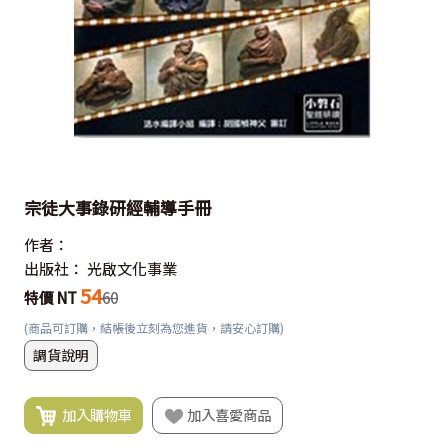
宗徒大事錄研經輔導手冊
作者：
出版社：
光啟文化事業
54
特價 NT
60
(商品可訂購，結帳後立刻為您進貨，請安心訂購)
調貨說明
加入購物車
加入喜愛商品