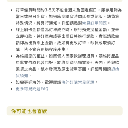
訂單備貨時間約3-5天不包含週末及國定假日，庫存足夠為
當日或隔日出貨，如遇廠商調貨時間延長或絕版、缺貨等
特殊情況，將另行通知。詳細請點選
常見訂單問題
。
線上刷卡金額僅為訂單成立時，銀行預先授權金額，並未
立即扣款，待訂單完成寄出當日將進行請款，實際請款金
額即為出貨單上金額，故如有更改訂單、缺貨或取消訂
購，皆不會有刷退程序產生。
為維護您的權益，如因個人因素欲辦理退貨，請維持產品
原狀並依原包裝包好，於收到商品鑑賞期七天內，將與欲
退貨之商品、紙本發票及原出貨單寄回。詳細可閱讀
退換
貨須知
。
如需寄送海外，歡迎閱讀
海外訂購常見問題
。
更多常見問題FAQ
你可能也會喜歡