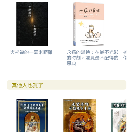
與祝福的一毫米距離
永遠的恩待：在最不光彩
透
的時刻，遇見最不配得的
信
恩典
其他人也買了