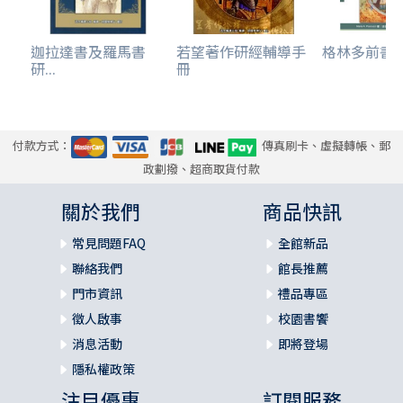
迦拉達書及羅馬書
若望著作研經輔導手
格林多前書詮釋
研...
冊
付款方式：
傳真刷卡、虛擬轉帳、郵
政劃撥、超商取貨付款
關於我們
商品快訊
常見問題FAQ
全館新品
聯絡我們
館長推薦
門市資訊
禮品專區
徵人啟事
校園書饗
消息活動
即將登場
隱私權政策
注目優惠
訂閱服務