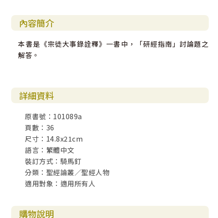
內容簡介
本書是《宗徒大事錄詮釋》一書中，「研經指南」討論題之
解答。
詳細資料
原書號：101089a
頁數：36
尺寸：14.8x21cm
語言：繁體中文
裝訂方式：騎馬釘
分類：聖經論叢／聖經人物
適用對象：適用所有人
購物說明