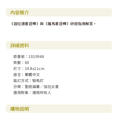
內容簡介
《迦拉達書詮釋》與《羅馬書詮釋》研經指南解答。
詳細資料
原書號：101094A
頁數：60
尺寸：14.8x21cm
語言：繁體中文
裝訂方式：騎馬釘
分類：聖經論叢／加拉太書
適用對象：適用所有人
購物說明