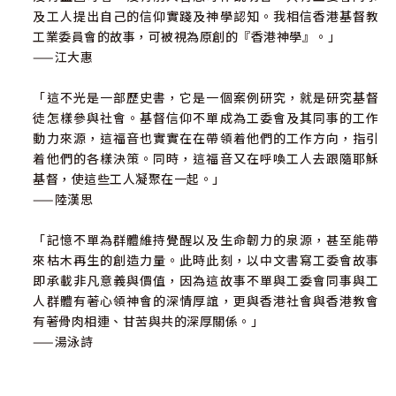
及工人提出自己的信仰實踐及神學認知。我相信香港基督教
工業委員會的故事，可被視為原創的『香港神學』。」
——江大惠
「這不光是一部歷史書，它是一個案例研究，就是研究基督
徒怎樣參與社會。基督信仰不單成為工委會及其同事的工作
動力來源，這福音也實實在在帶領着他們的工作方向，指引
着他們的各樣決策。同時，這福音又在呼喚工人去跟隨耶穌
基督，使這些工人凝聚在一起。」
——陸漢思
「記憶不單為群體維持覺醒以及生命韌力的泉源，甚至能帶
來枯木再生的創造力量。此時此刻，以中文書寫工委會故事
即承載非凡意義與價值，因為這故事不單與工委會同事與工
人群體有著心領神會的深情厚誼，更與香港社會與香港教會
有著骨肉相連、甘苦與共的深厚關係。」
——湯泳詩