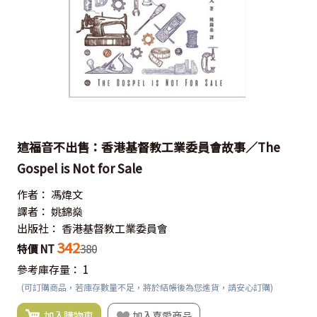
這福音不出售：香港基督教工業委員會故事／The
Gospel is Not for Sale
作者：
馮煒文
譯者：
姚錦燊
出版社：
香港基督教工業委員會
342
特價 NT
380
參考庫存量：
1
(可訂購商品，若庫存數量不足，將於結帳後為您進貨，請安心訂購)
加入購物車
加入喜愛商品