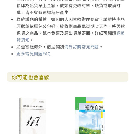
額即為出貨單上金額，故如有更改訂單、缺貨或取消訂
購，皆不會有刷退程序產生。
為維護您的權益，如因個人因素欲辦理退貨，請維持產品
原狀並依原包裝包好，於收到商品鑑賞期七天內，將與欲
退貨之商品、紙本發票及原出貨單寄回。詳細可閱讀
退換
貨須知
。
如需寄送海外，歡迎閱讀
海外訂購常見問題
。
更多常見問題FAQ
你可能也會喜歡