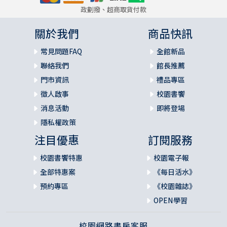
政劃撥、超商取貨付款
關於我們
商品快訊
常見問題FAQ
全館新品
聯絡我們
館長推薦
門市資訊
禮品專區
徵人啟事
校園書饗
消息活動
即將登場
隱私權政策
注目優惠
訂閱服務
校園書饗特惠
校園電子報
全部特惠案
《每日活水》
預約專區
《校園雜誌》
OPEN學習
校園網路書房客服