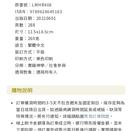
原書號：LMHR408
ISBN：9789628645183
出版日期：20210601
頁數：288
尺寸：11.5x18.5cm
重量：260克
語言：繁體中文
裝訂方式：平裝
印刷方式：單色印刷
分類：實踐神學／社會參與
適用對象：適用所有人
購物說明
訂單備貨時間約3-5天不包含週末及國定假日，庫存足夠為
當日或隔日出貨，如遇廠商調貨時間延長或絕版、缺貨等
特殊情況，將另行通知。詳細請點選
常見訂單問題
。
線上刷卡金額僅為訂單成立時，銀行預先授權金額，並未
立即扣款，待訂單完成寄出當日將進行請款，實際請款金