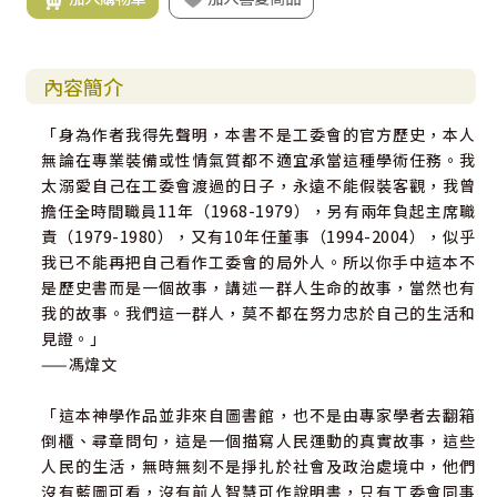
內容簡介
「身為作者我得先聲明，本書不是工委會的官方歷史，本人
無論在專業裝備或性情氣質都不適宜承當這種學術任務。我
太溺愛自己在工委會渡過的日子，永遠不能假裝客觀，我曾
擔任全時間職員11年（1968-1979），另有兩年負起主席職
責（1979-1980），又有10年任董事（1994-2004），似乎
我已不能再把自己看作工委會的局外人。所以你手中這本不
是歷史書而是一個故事，講述一群人生命的故事，當然也有
我的故事。我們這一群人，莫不都在努力忠於自己的生活和
見證。」
——馮煒文
「這本神學作品並非來自圖書館，也不是由專家學者去翻箱
倒櫃、尋章問句，這是一個描寫人民運動的真實故事，這些
人民的生活，無時無刻不是掙扎於社會及政治處境中，他們
沒有藍圖可看，沒有前人智慧可作說明書，只有工委會同事