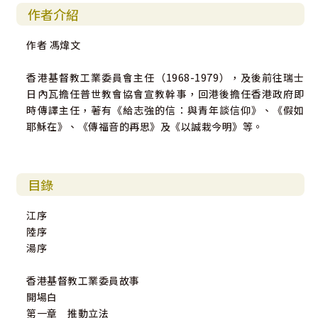
作者介紹
作者 馮煒文
香港基督教工業委員會主任（1968-1979），及後前往瑞士
日內瓦擔任普世教會協會宣教幹事，回港後擔任香港政府即
時傳譯主任，著有《給志強的信：與青年談信仰》、《假如
耶穌在》、《傳福音的再思》及《以誠栽今明》等。
目錄
江序
陸序
湯序
香港基督教工業委員故事
開場白
第一章 推動立法