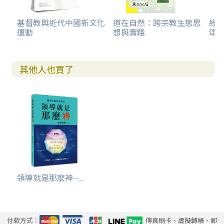
基督教與近代中國新文化
道在自然：跨宗教生態思
綠
運動
想與實踐
頌
其他人也買了
領導就是那麼神--...
付款方式：
傳真刷卡、虛擬轉帳、郵