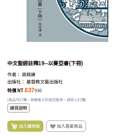
中文聖經註釋19--以賽亞書(下冊)
作者：
高銘謙
出版社：
基督教文藝出版社
837
特價 NT
930
(商品可訂購，結帳後立刻為您進貨，請安心訂購)
調貨說明
加入購物車
加入喜愛商品