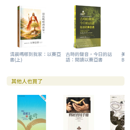
3 終極的審判（六六14下～24）
參考書目
清晨嗎哪到我家：以賽亞
古時的聲音，今日的話
美感
書(上)
語：閱讀以賽亞書
Boo
其他人也買了