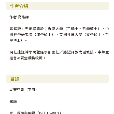
作者介紹
作者 高銘謙
高銘謙，先後畢業於：香港大學（工學士、哲學碩士），中
國神學研究院（道學碩士），英國杜倫大學（文學碩士、哲
學博士）。
現任建道神學院聖經學部主任／滕近輝教席副教授，中華宣
道會友愛堂義務牧師。
目錄
以賽亞書（下冊）
緒論
壹 救贖與回歸（四十1～四八）