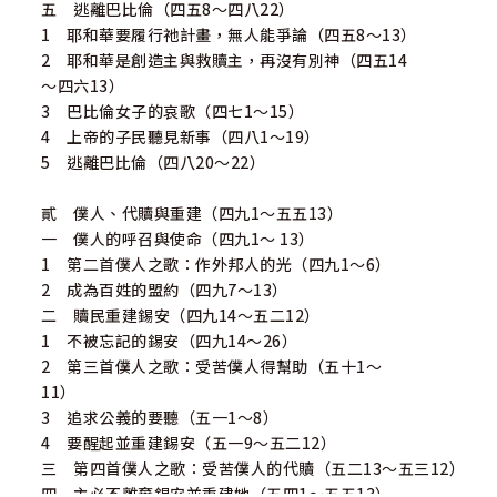
五 逃離巴比倫（四五8～四八22）
1 耶和華要履行祂計畫，無人能爭論（四五8～13）
2 耶和華是創造主與救贖主，再沒有別神（四五14
～四六13）
3 巴比倫女子的哀歌（四七1～15）
4 上帝的子民聽見新事（四八1～19）
5 逃離巴比倫（四八20～22）
貳 僕人、代贖與重建（四九1～五五13）
一 僕人的呼召與使命（四九1～ 13）
1 第二首僕人之歌：作外邦人的光（四九1～6）
2 成為百姓的盟約（四九7～13）
二 贖民重建錫安（四九14～五二12）
1 不被忘記的錫安（四九14～26）
2 第三首僕人之歌：受苦僕人得幫助（五十1～
11）
3 追求公義的要聽（五一1～8）
4 要醒起並重建錫安（五一9～五二12）
三 第四首僕人之歌：受苦僕人的代贖（五二13～五三12）
四 主必不離棄錫安並重建她（五四1～五五13）