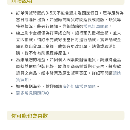
購物說明
二 好信息臨到謙卑的人（六一1～3）
三 公義之民及公義之城得福（六一4～六二12）
訂單備貨時間約3-5天不包含週末及國定假日，庫存足夠為
1 耶和華賜福公義之民（六一4～11）
當日或隔日出貨，如遇廠商調貨時間延長或絕版、缺貨等
2 耶和華賜福公義之城（六二1～9）
特殊情況，將另行通知。詳細請點選
常見訂單問題
。
3 聖民與被眷顧之城（六二10～12）
線上刷卡金額僅為訂單成立時，銀行預先授權金額，並未
立即扣款，待訂單完成寄出當日將進行請款，實際請款金
伍 新天新地與終極的抉擇（六三1～六六24）
額即為出貨單上金額，故如有更改訂單、缺貨或取消訂
一 孤獨的神性戰士（六三1～6）
購，皆不會有刷退程序產生。
二 裂天而降的臨在與哀歌（六三7～六四12）
為維護您的權益，如因個人因素欲辦理退貨，請維持產品
1 上帝的拯救與百姓的悖逆（六三7～14）
原狀並依原包裝包好，於收到商品鑑賞期七天內，將與欲
2 呼求主的羣體哀歌（六三15～19）
退貨之商品、紙本發票及原出貨單寄回。詳細可閱讀
退換
3 願你裂天而降（六四1～7）
貨須知
。
4 祈求上帝垂顧（六四8～12）
如需寄送海外，歡迎閱讀
海外訂購常見問題
。
三 悖逆還是作僕人？（六五1～16）
更多常見問題FAQ
1 責備百姓的悖逆（六五1～7）
2 上帝恩待祂的僕人（六五8～16）
四 新天新地（六五17～25）
你可能也會喜歡
五 終極的抉擇（六六1～24）
1 虛心還是虛偽？（六六1～6）
2 錫安母親（六六7～14上）