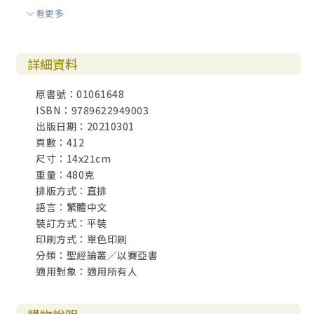
看更多
1 耶和華要更新曾被棄的錫安（五四1～17）
2 耶和華的應許必要成就（五五1～13）
詳細資料
叁 拯救、公平與公義（五六1～五九21）
一 安息日與外邦人（五六1～8）
原書號：01061648
二 責備求私利的羣體（五六9～五八14）
ISBN：9789622949003
1 責備求私利的領袖（五六9～五七2）
出版日期：20210301
2 責備拜偶像的子民（五七3～13）
頁數：412
3 耶和華看顧謙卑者（五七14～21）
尺寸：14x21cm
4 禁食與公平公義（五八1～14）
重量：480克
三 悔改與報應（五九1～21）
排版方式：直排
1 呼籲領袖與官長悔改（五九1～15上）
語言：繁體中文
2 耶和華的拯救與報應（五九15下～21）
裝訂方式：平裝
印刷方式：單色印刷
肆 發光與好信息（六十1～六二12）
分類：聖經論叢／以賽亞書
一 興起！發出上帝的榮光！（六十1～22）
適用對象：適用所有人
1 萬國要來就你的光（六十1～9）
2 萬國要來事奉錫安（六十10～16）
3 錫安藉公義發光（六十17～22）