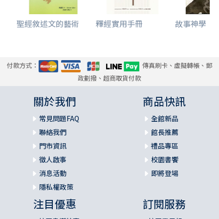
聖經敘述文的藝術
釋經實用手冊
故事神學
付款方式：
傳真刷卡、虛擬轉帳、郵
政劃撥、超商取貨付款
關於我們
商品快訊
常見問題FAQ
全館新品
聯絡我們
館長推薦
門市資訊
禮品專區
徵人啟事
校園書饗
消息活動
即將登場
隱私權政策
注目優惠
訂閱服務