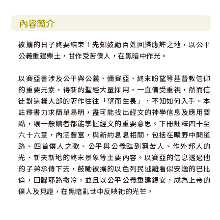
內容簡介
被擄的日子終要結束！先知鼓勵百姓回歸應許之地，以公平
公義重建樂土，甘作受苦僕人，在黑暗中作光。
以賽亞書涉及公平與公義、彌賽亞、終末盼望等基督教信仰
的重要元素，得新約聖經大量採用，一直備受重視，然而信
徒對這樣大部的著作往往「望而生畏」，不知如何入手。本
註釋書力求簡單易明，盡可能找出經文的神學信息及應用要
點，讓一般讀者都能掌握經文的重要意思。下冊註釋四十至
六十六章，內涵豐富，與新約息息相關，包括在曠野中開道
路、四首僕人之歌、公平與公義臨到窮苦人、作外邦人的
光、新天新地的終末景象等主要內容。以賽亞的信息透過他
的子弟承傳下去，鼓勵被擄的以色列民逃離看似安逸的巴比
倫，回歸耶路撒冷，並且以公平公義重建錫安，成為上帝的
僕人及見證，在黑暗亂世中反映祂的光芒。