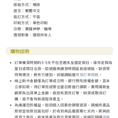
排版方式：橫排
語言：繁體中文
裝訂方式：平裝
印刷方式：單色印刷
分類：實踐神學／輔導
適用對象：適用所有人
購物說明
訂單備貨時間約3-5天不包含週末及國定假日，庫存足夠為
當日或隔日出貨，如遇廠商調貨時間延長或絕版、缺貨等
特殊情況，將另行通知。詳細請點選
常見訂單問題
。
線上刷卡金額僅為訂單成立時，銀行預先授權金額，並未
立即扣款，待訂單完成寄出當日將進行請款，實際請款金
額即為出貨單上金額，故如有更改訂單、缺貨或取消訂
購，皆不會有刷退程序產生。
為維護您的權益，如因個人因素欲辦理退貨，請維持產品
原狀並依原包裝包好，於收到商品鑑賞期七天內，將與欲
退貨之商品、紙本發票及原出貨單寄回。詳細可閱讀
退換