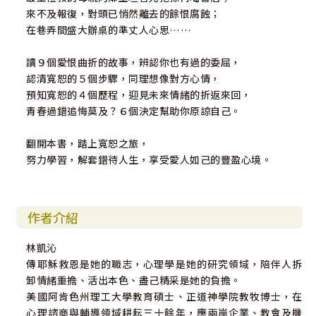
來不及報復，對頭已悄然離去的餘恨腐蝕；
在巷弄間盛大辦桌的準丈人心思……
讀９個愛恨曲折的故事，辨認你也有過的委屈，
認清寬恕的５個步驟，同理想像對方心情，
預知寬恕的４個歷程，迎見未來情緒的折返來回，
青春過錯追悔莫及？６個決定幫助你原諒自己。
翻開本書，踏上寬恕之旅，
努力學習，解套錯待人生，享受愛人如己的豐盈心境。
作者介紹
林凱沁
傳耶穌救恩是她的職志，心理學是她的研究領域，陪伴人拆
卸情緒重擔、活出本色、盡己精采是她的負擔。
美國阿肯色州理工大學教育碩士、正道神學院教牧博士，在
心理諮商與輔導領域耕耘三十餘年，應兩岸企業、教會及機