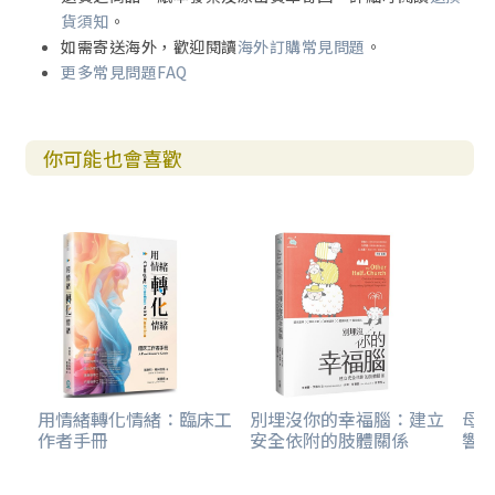
貨須知
。
如需寄送海外，歡迎閱讀
海外訂購常見問題
。
更多常見問題FAQ
你可能也會喜歡
用情緒轉化情緒：臨床工
別埋沒你的幸福腦：建立
母親
作者手冊
安全依附的肢體關係
響走