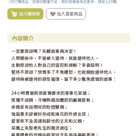
(可訂購商品，若庫存數量不足，將於結帳後為您進貨，請安心訂購)
加入購物車
加入喜愛商品
內容簡介
一定要原諒嗎？先聽故事再決定！
人際關係中，不是被人錯待，就是錯待他人，
主動原諒他人對自己的冒犯和誤解？多委屈啊！
堅持不原諒？憤慨多了不免遷怒，也就開始錯待他人，
錯待與被錯待的惡性循環，留下多少難免遺憾的故事：
24小時貫徹夙夜匪懈要求的軍事化家庭；
恨鐵不成鋼、冷嘲熱諷加體罰的嚴厲管教；
承擔家有自閉兒的愁悶雙親；
強留春天卻被封存成乾燥花的外遇女孩；
愛意來不及表達就辭世的丈夫和父親，
菜攤上失智老先生的風流過往；
最重禮教的母親向鄰里坦言先抱孫再喝喜酒；