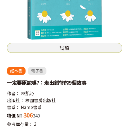
試讀
紙本書
電子書
一定要原諒嗎?：走出錯待的9個故事
作者：
林凱沁
出版社：
校園書房出版社
書系：
Name書系
306
特價 NT
340
參考庫存量：
3