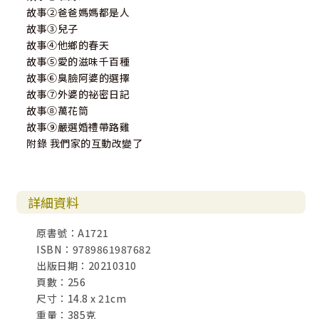
故事②爸爸媽媽都是人
故事③兒子
故事④他鄉的春天
故事⑤愛的滋味千百種
故事⑥臭臉阿婆的選擇
故事⑦外婆的祕密日記
故事⑧萬花筒
故事⑨嚴選婚禮帶路雞
附錄 我們家的互動改變了
詳細資料
原書號：A1721
ISBN：9789861987682
出版日期：20210310
頁數：256
尺寸：14.8 x 21cm
重量：385克