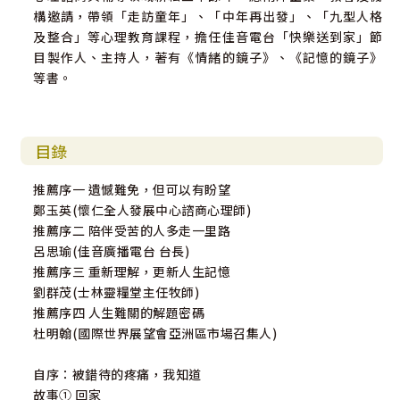
構邀請，帶領「走訪童年」、「中年再出發」、「九型人格
及整合」等心理教育課程，擔任佳音電台「快樂送到家」節
目製作人、主持人，著有《情緒的鏡子》、《記憶的鏡子》
等書。
目錄
推薦序一 遺憾難免，但可以有盼望
鄭玉英(懷仁全人發展中心諮商心理師)
推薦序二 陪伴受苦的人多走一里路
呂思瑜(佳音廣播電台 台長)
推薦序三 重新理解，更新人生記憶
劉群茂(士林靈糧堂主任牧師)
推薦序四 人生難關的解題密碼
杜明翰(國際世界展望會亞洲區市場召集人)
自序：被錯待的疼痛，我知道
故事① 回家