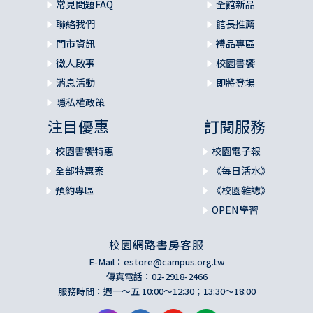
常見問題FAQ
全館新品
聯絡我們
館長推薦
門市資訊
禮品專區
徵人啟事
校園書饗
消息活動
即將登場
隱私權政策
注目優惠
訂閱服務
校園書饗特惠
校園電子報
全部特惠案
《每日活水》
預約專區
《校園雜誌》
OPEN學習
校園網路書房客服
E-Mail：
estore@campus.org.tw
傳真電話：02-2918-2466
服務時間：週一～五 10:00～12:30；13:30～18:00