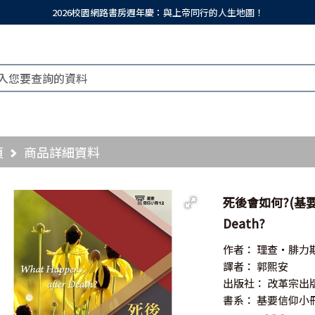
2026校園網路書房週年慶：與上帝同行的人生地圖！
頁
商品詳細資料
死後會如何?(基要信仰
Death?
作者：
理查‧腓力
譯者：
郭熙安
出版社：
改革宗出
書系：
基要信仰小