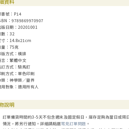
細資料
原書號：P14
SBN：9789869970907
出版日期：20201001
頁數：32
寸：14.8x21cm
重量：75克
排版方式：橫排
語言：繁體中文
裝訂方式：騎馬釘
印刷方式：單色印刷
分類：神學類／靈界
適用對象：適用所有人
物說明
訂單備貨時間約3-5天不包含週末及國定假日，庫存足夠為當日或隔
情況，將另行通知。詳細請點選
常見訂單問題
。