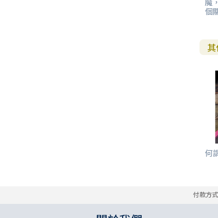
魔
個
其
何謂
付款方