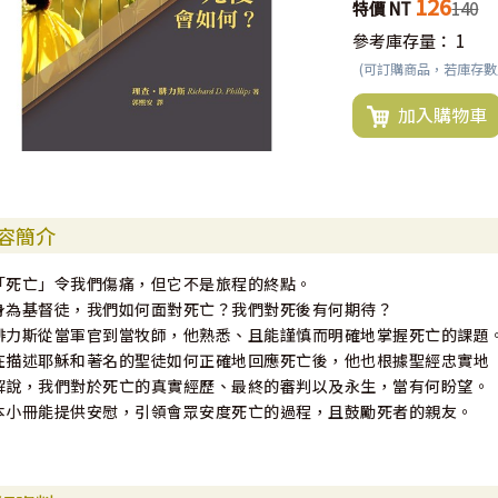
126
特價 NT
140
參考庫存量：
1
(可訂購商品，若庫存
加入購物車
容簡介
「死亡」令我們傷痛，但它不是旅程的終點。
身為基督徒，我們如何面對死亡？我們對死後有何期待？
腓力斯從當軍官到當牧師，他熟悉、且能謹慎而明確地掌握死亡的課題
在描述耶穌和著名的聖徒如何正確地回應死亡後，他也根據聖經忠實地
解說，我們對於死亡的真實經歷、最終的審判以及永生，當有何盼望。
本小冊能提供安慰，引領會眾安度死亡的過程，且鼓勵死者的親友。