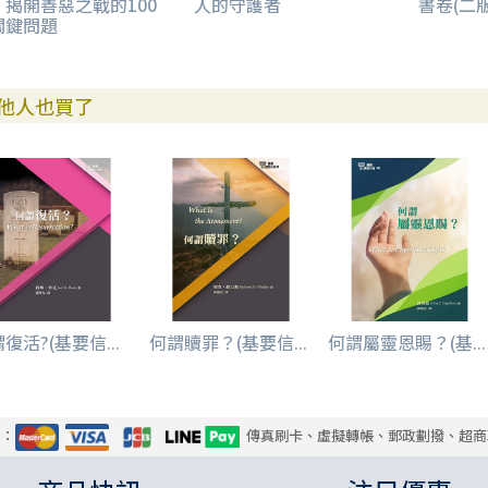
，揭開善惡之戰的100
人的守護者
書卷(二版
關鍵問題
他人也買了
復活?(基要信...
何謂贖罪？(基要信...
何謂屬靈恩賜？(基...
式：
傳真刷卡、虛擬轉帳、郵政劃撥、超商