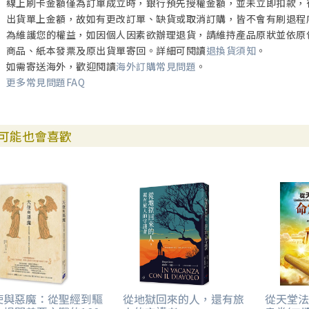
線上刷卡金額僅為訂單成立時，銀行預先授權金額，並未立即扣款，
出貨單上金額，故如有更改訂單、缺貨或取消訂購，皆不會有刷退程
為維護您的權益，如因個人因素欲辦理退貨，請維持產品原狀並依原
商品、紙本發票及原出貨單寄回。詳細可閱讀
退換貨須知
。
如需寄送海外，歡迎閱讀
海外訂購常見問題
。
更多常見問題FAQ
可能也會喜歡
使與惡魔：從聖經到驅
從地獄回來的人，還有旅
從天堂法