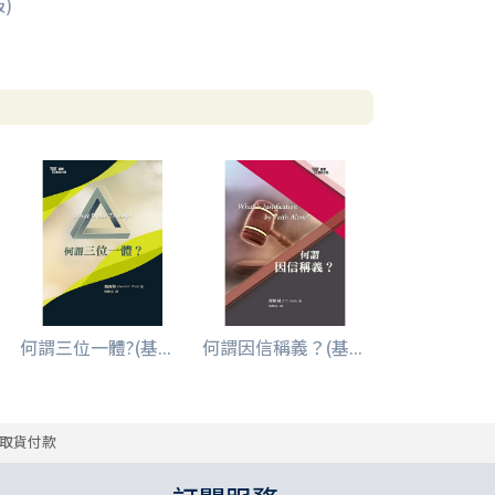
)
何謂三位一體?(基...
何謂因信稱義？(基...
取貨付款