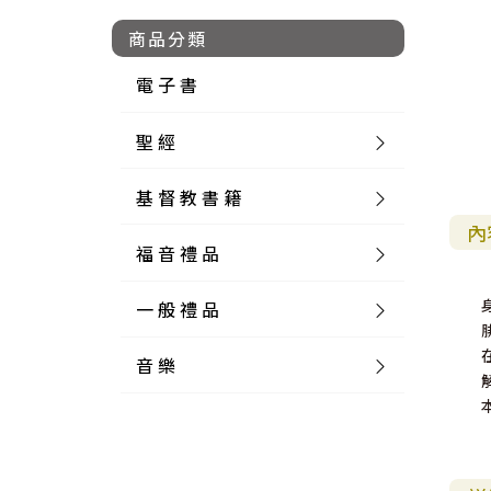
商品分類
電 子 書
聖 經
基 督 教 書 籍
新 舊 約 聖 經
內
福 音 禮 品
簡 體 聖 經
聖 經 論 叢
和 合 本
一 般 禮 品
英 文 聖 經
神 學 類
福 音 飾 品 配 件
和 合 本 標 點
參 考 書 工 具 書
音 樂
外 文 聖 經
實 踐 神 學
福 音 家 飾 用 品
一 般 卡 片
新 標 點 和 合 本
K J V
摩 西 五 經
系 統 神 學
福 音 項 鍊
讀 經 法
中 外 文 聖 經
教 會 歷 史
福 音 生 活 雜 貨
一 般 文 具
詩 本 樂 譜
和 合 本 修 訂 版
E S V
歷 史 書
神 、 創 造
宣 教 差 傳
福 音 耳 環 / 耳 夾
福 音 桌 飾 品
萬 用 卡
釋 經 法
創 世 記
註 釋 本 聖 經
生 命 造 就
福 音 食 器 廚 房
食 器 廚 房
C D
現 代 中 文 譯 本
G N B
和 合 本 / N I V
舊 約 註 釋
基 督
社 會 參 與
歷 史
福 音 手 環 / 手 鍊
福 音 布 軸 掛 畫
福 音 服 飾 布 品
貼 紙
日 記 . 筆 記
音 樂 叢 書
聖 經 概 論
出 埃 及 記
約 書 亞 記