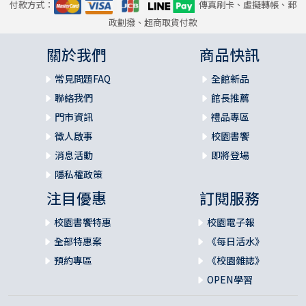
付款方式：
傳真刷卡、虛擬轉帳、郵
政劃撥、超商取貨付款
關於我們
商品快訊
常見問題FAQ
全館新品
聯絡我們
館長推薦
門市資訊
禮品專區
徵人啟事
校園書饗
消息活動
即將登場
隱私權政策
注目優惠
訂閱服務
校園書饗特惠
校園電子報
全部特惠案
《每日活水》
預約專區
《校園雜誌》
OPEN學習