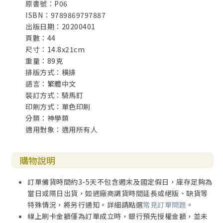
原書號：P06
ISBN：9789869797887
出版日期：20200401
頁數：44
尺寸：14.8x21cm
重量：89克
排版方式：橫排
語言：繁體中文
裝訂方式：騎馬釘
印刷方式：單色印刷
分類：神學類
適用對象：適用所有人
購物說明
訂單備貨時間約3-5天不包含週末及國定假日，庫存足夠為
當日或隔日出貨，如遇廠商調貨時間延長或絕版、缺貨等
特殊情況，將另行通知。詳細請點選
常見訂單問題
。
線上刷卡金額僅為訂單成立時，銀行預先授權金額，並未