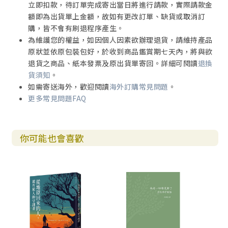
立即扣款，待訂單完成寄出當日將進行請款，實際請款金
額即為出貨單上金額，故如有更改訂單、缺貨或取消訂
購，皆不會有刷退程序產生。
為維護您的權益，如因個人因素欲辦理退貨，請維持產品
原狀並依原包裝包好，於收到商品鑑賞期七天內，將與欲
退貨之商品、紙本發票及原出貨單寄回。詳細可閱讀
退換
貨須知
。
如需寄送海外，歡迎閱讀
海外訂購常見問題
。
更多常見問題FAQ
你可能也會喜歡