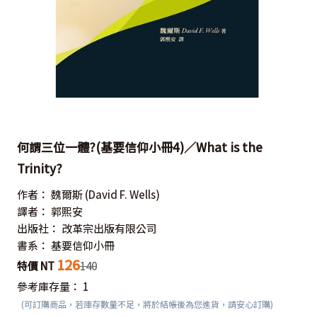
何謂三位一體?(基要信仰小冊4)／What is the
Trinity?
作者：
魏爾斯
(David F. Wells)
譯者：
郭熙安
出版社：
改革宗出版有限公司
書系：
基要信仰小冊
126
特價 NT
140
參考庫存量：
1
(可訂購商品，若庫存數量不足，將於結帳後為您進貨，請安心訂購)