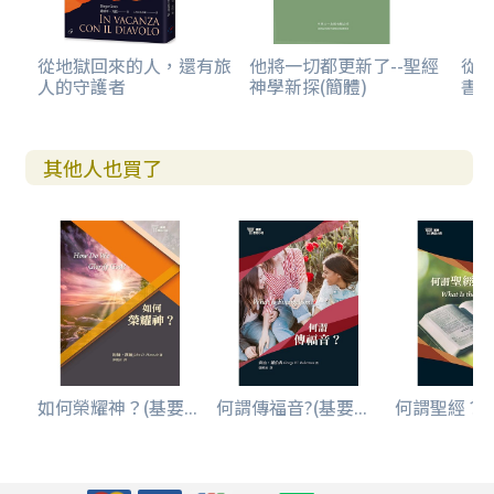
從地獄回來的人，還有旅
他將一切都更新了--聖經
從
人的守護者
神學新探(簡體)
書卷
其他人也買了
如何榮耀神？(基要...
何謂傳福音?(基要...
何謂聖經？(基