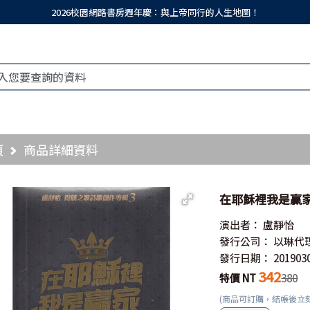
2026校園網路書房週年慶：與上帝同行的人生地圖！
頁
商品詳細資料
在耶穌裡我是贏家
演出者：
盧靜怡
發行公司：
以琳代
發行日期：
201903
342
特價 NT
380
(商品可訂購，結帳後立