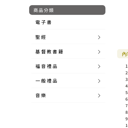
商品分類
電 子 書
聖 經
基 督 教 書 籍
新 舊 約 聖 經
內
福 音 禮 品
簡 體 聖 經
聖 經 論 叢
和 合 本
1
2
3
一 般 禮 品
英 文 聖 經
神 學 類
福 音 飾 品 配 件
和 合 本 標 點
參 考 書 工 具 書
4
5
音 樂
外 文 聖 經
實 踐 神 學
福 音 家 飾 用 品
一 般 卡 片
新 標 點 和 合 本
K J V
摩 西 五 經
系 統 神 學
福 音 項 鍊
讀 經 法
6
7
中 外 文 聖 經
教 會 歷 史
福 音 生 活 雜 貨
一 般 文 具
詩 本 樂 譜
和 合 本 修 訂 版
E S V
歷 史 書
神 、 創 造
宣 教 差 傳
福 音 耳 環 / 耳 夾
福 音 桌 飾 品
萬 用 卡
釋 經 法
創 世 記
8
9
註 釋 本 聖 經
生 命 造 就
福 音 食 器 廚 房
食 器 廚 房
C D
現 代 中 文 譯 本
G N B
和 合 本 / N I V
舊 約 註 釋
基 督
社 會 參 與
歷 史
福 音 手 環 / 手 鍊
福 音 布 軸 掛 畫
福 音 服 飾 布 品
貼 紙
日 記 . 筆 記
音 樂 叢 書
聖 經 概 論
出 埃 及 記
約 書 亞 記
1