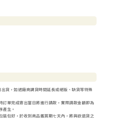
日出貨，如遇廠商調貨時間延長或絕版、缺貨等特殊
待訂單完成寄出當日將進行請款，實際請款金額即為
序產生。
包裝包好，於收到商品鑑賞期七天內，將與欲退貨之