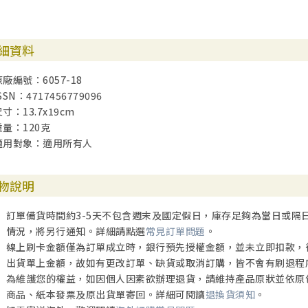
細資料
原廠編號：6057-18
SSN：4717456779096
寸：13.7x19cm
重量：120克
適用對象：適用所有人
物說明
訂單備貨時間約3-5天不包含週末及國定假日，庫存足夠為當日或隔
情況，將另行通知。詳細請點選
常見訂單問題
。
線上刷卡金額僅為訂單成立時，銀行預先授權金額，並未立即扣款，
出貨單上金額，故如有更改訂單、缺貨或取消訂購，皆不會有刷退程
為維護您的權益，如因個人因素欲辦理退貨，請維持產品原狀並依原
商品、紙本發票及原出貨單寄回。詳細可閱讀
退換貨須知
。