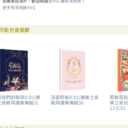
如需寄送海外，歡迎閱讀
海外訂購常見問題
。
更多常見問題FAQ
可能也會喜歡
我們的敬拜(CD)/讚
深愛耶穌(CD)/讚美之泉
耶穌是我
之泉敬拜讚美專輯31
敬拜讚美專輯30
美之泉兒
13 (CD)