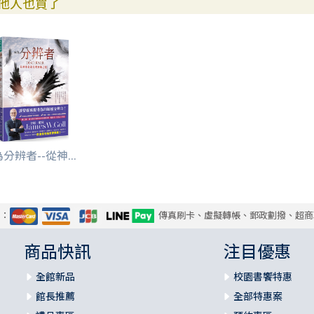
他人也買了
分辨者--從神...
式：
傳真刷卡、虛擬轉帳、郵政劃撥、超商
商品快訊
注目優惠
全館新品
校園書饗特惠
館長推薦
全部特惠案