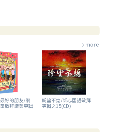
more
最好的朋友/讚
盼望不熄/新心國語敬拜
童敬拜讚美專輯
專輯之15(CD)