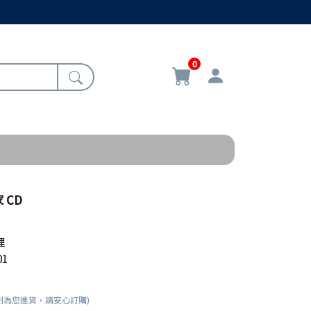
0
 CD
理
01
刻為您進貨，請安心訂購)