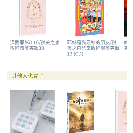
激昂宣告與對神全然信任的背後，更帶出生命最深切的委身
與永恆盼望 。
13. 堅定而溫柔
男女對唱搭配細膩轉調，從古典吉他到Live Band，結構豐富
卻情感純粹，並融合經典歌曲「被愛」。
深愛耶穌(CD)/讚美之泉
耶穌是我最好的朋友/讚
盼
敬拜讚美專輯30
美之泉兒童敬拜讚美專輯
專輯
14. 一路不孤單
13 (CD)
最適合在團契唱的歌！你有沒有一起面對風浪、前往夢想的
方向，在愛中彼此扶持的好夥伴呢？
其他人也買了
15. 耶穌基督
宏大而穩健的音樂張力，將最高尊榮歸給耶穌。因著耶穌基
督，我們得以坦然進入至聖所 ，與父神面對面 。
16. 我真渴望與祢相遇 (只收錄於數位MP3專輯)
在弦樂和溫柔的鋼琴的中，唱出回歸心靈與誠實的敬拜。
17. 讓我更深更深來愛祢 (只收錄於數位MP3專輯)
由兩位女歌手與一台鋼琴完成。音樂褪去華麗外衣，保留最