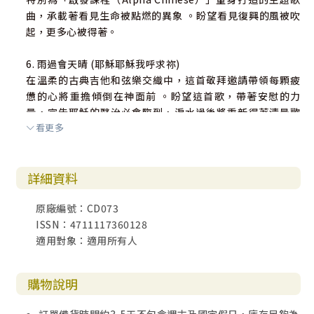
曲，承載著看見生命被點燃的異象 。盼望看見復興的風被吹
起，更多心被得著。
6. 雨過會天晴 (耶穌耶穌我呼求祢)
在溫柔的古典吉他和弦樂交織中，這首敬拜邀請帶領每顆疲
憊的心將重擔傾倒在神面前 。盼望這首歌，帶著安慰的力
量，宣告耶穌的醫治必會臨到，淚水過後將重新得著清晨歡
看更多
呼的喜樂 。
7. 有何神像祢
詳細資料
在弦樂和鋼琴的溫柔對話中，有著親密敬拜的空間 。緩緩頌
讚著神的屬性，述說祂滿有憐憫、恩慈，且每天早晨都在更
原廠編號：CD073
新廣大無邊的信實 。
ISSN：4711117360128
適用對象：適用所有人
8. 我已經與基督同釘十字架
透過親密敬拜的個人回應，我們將自己再次擺在十字架前，
宣告活著的不再是我，乃是基督在裡面活著 。溫柔卻極其剛
購物說明
強的歌聲獻在祭壇前，激勵著每位敬拜者因信而活、堅定委
身 。