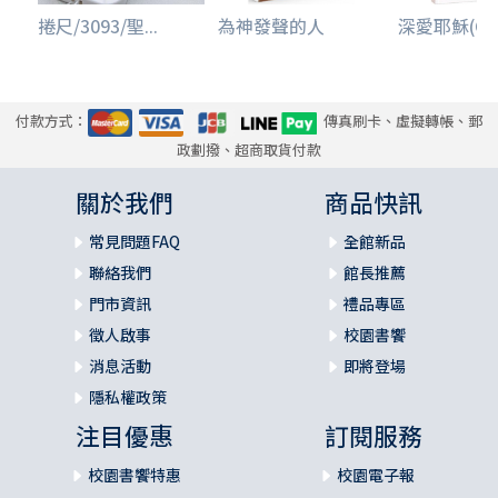
真實的情感，進入只有敬拜者與神的專屬空間裡 。
捲尺/3093/聖...
為神發聲的人
深愛耶穌(CD)/
18. 越過 (只收錄於數位MP3專輯)
一首靠主跨越艱難、充滿溫柔堅定與交托的得勝之歌 。邀請
你一起宣告，無論前方挑戰多大，耶穌要和你一起越過高山
付款方式：
傳真刷卡、虛擬轉帳、郵
低谷 。
政劃撥、超商取貨付款
關於我們
商品快訊
常見問題FAQ
全館新品
聯絡我們
館長推薦
門市資訊
禮品專區
徵人啟事
校園書饗
消息活動
即將登場
隱私權政策
注目優惠
訂閱服務
校園書饗特惠
校園電子報