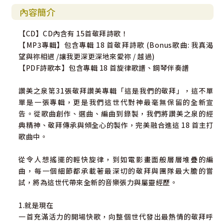
內容簡介
【CD】CD內含有 15首敬拜詩歌！
【MP3專輯】包含專輯 18 首敬拜詩歌 (Bonus歌曲: 我真渴
望與祢相遇 /讓我更深更深地來愛祢 / 越過)
【PDF詩歌本】包含專輯 18 首旋律歌譜、鋼琴伴奏譜
讚美之泉第31張敬拜讚美專輯「這是我們的敬拜」，這不單
單是一張專輯，更是我們這世代對神最毫無保留的全新宣
告。從歌曲創作、選曲、編曲到錄製，我們將讚美之泉的經
典精神、敬拜傳承與傾全心的製作，完美融合進這 18 首主打
歌曲中。
從令人想搖擺的輕快旋律，到如電影畫面般層層堆疊的編
曲，每一個細節都承載著最深切的敬拜與團隊最大膽的嘗
試，將為這世代帶來全新的音樂張力與屬靈經歷。
1.就是現在
一首充滿活力的開場快歌，向整個世代發出最熱情的敬拜呼