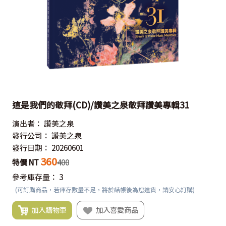
這是我們的敬拜(CD)/讚美之泉敬拜讚美專輯31
演出者：
讚美之泉
發行公司：
讚美之泉
發行日期：
20260601
360
特價 NT
400
參考庫存量：
3
(可訂購商品，若庫存數量不足，將於結帳後為您進貨，請安心訂購)
加入購物車
加入喜愛商品