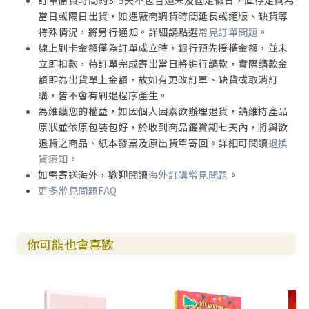
訂單備貨時間約3-5天不包含週末及國定假日，庫存足夠為
當日或隔日出貨，如遇廠商調貨時間延長或絕版、缺貨等
9. 唯一的使命
特殊情況，將另行通知。詳細請點選
常見訂單問題
。
一份向天父毫無保留的降服，盼望看見萬民悔改相信、土地
線上刷卡金額僅為訂單成立時，銀行預先授權金額，並未
與世代被聖靈甦醒，這就是唯一的使命 。這不僅是一首歌，
立即扣款，待訂單完成寄出當日將進行請款，實際請款金
更是這世代敬拜者挺身而出、用生命為主奔跑的回應 。
額即為出貨單上金額，故如有更改訂單、缺貨或取消訂
購，皆不會有刷退程序產生。
10. 從我興起
為維護您的權益，如因個人因素欲辦理退貨，請維持產品
帶著謙卑的呼求，是將生命主權完全交出、渴望個人悔改與
原狀並依原包裝包好，於收到商品鑑賞期七天內，將與欲
復興的真實禱告。盼望聽見這首歌的你也能深深地被鼓勵，
退貨之商品、紙本發票及原出貨單寄回。詳細可閱讀
退換
發出最深的呼喊：「復興從我興起！」
貨須知
。
如需寄送海外，歡迎閱讀
海外訂購常見問題
。
11. 不需要理由
更多常見問題FAQ
現代電子音樂的強烈節奏與 Live Band 的現場爆發力完美搭
配，宣告我們的敬拜隨時隨地都不受任何環境與時空限制 。
無論得時或不得時，不需要一個理由，我們時時都能來讚
你可能也會喜歡
美，時時都能跳舞敬拜祂！
12. 照亮我生命的光
歌曲採用四位男歌手的細緻編制，帶著毫無畏懼的信靠。在