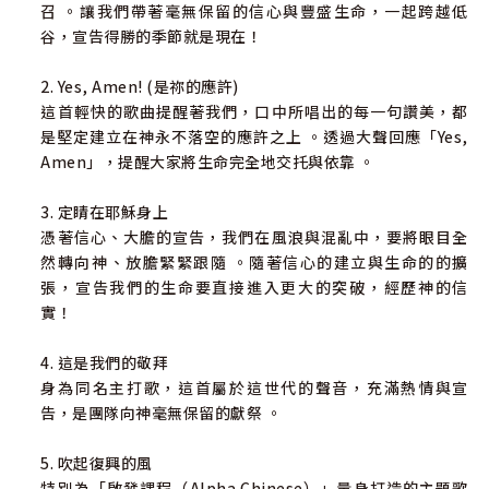
召 。讓我們帶著毫無保留的信心與豐盛生命，一起跨越低
谷，宣告得勝的季節就是現在！
​​2. Yes, Amen! (是祢的應許)
這首輕快的歌曲提醒著我們，口中所唱出的每一句讚美，都
是堅定建立在神永不落空的應許之上 。透過大聲回應「Yes,
Amen」，提醒大家將生命完全地交托與依靠 。
3. 定睛在耶穌身上
憑著信心、大膽的宣告，我們在風浪與混亂中，要將眼目全
然轉向神、放膽緊緊跟隨 。隨著信心的建立與生命的的擴
張，宣告我們的生命要直接進入更大的突破，經歷神的信
實！
4. 這是我們的敬拜
身為同名主打歌，這首屬於這世代的聲音，充滿熱情與宣
告，是團隊向神毫無保留的獻祭 。
5. 吹起復興的風
特別為「啟發課程（Alpha Chinese）」量身打造的主題歌