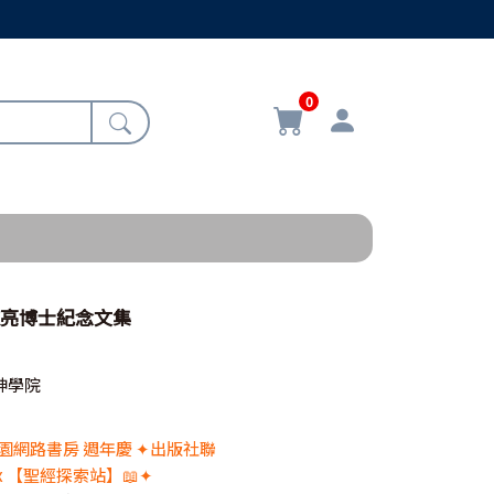
0
道亮博士紀念文集
神學院
 校園網路書房 週年慶 ✦出版社聯
x 【聖經探索站】📖✦