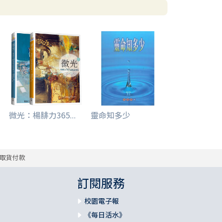
微光：楊腓力365...
靈命知多少
取貨付款
訂閱服務
校園電子報
《每日活水》