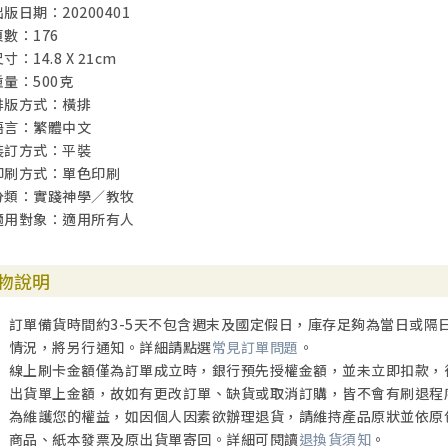
出版日期：20200401
頁數：176
寸：14.8 X 21cm
重量：500克
排版方式：橫排
語言：繁體中文
裝訂方式：平裝
印刷方式：單色印刷
分類：實踐神學／教牧
適用對象：適用所有人
物說明
訂單備貨時間約3-5天不包含週末及國定假日，庫存足夠為當日或隔
情況，將另行通知。詳細請點選
常見訂單問題
。
線上刷卡金額僅為訂單成立時，銀行預先授權金額，並未立即扣款，
出貨單上金額，故如有更改訂單、缺貨或取消訂購，皆不會有刷退程
為維護您的權益，如因個人因素欲辦理退貨，請維持產品原狀並依原
商品、紙本發票及原出貨單寄回。詳細可閱讀
退換貨須知
。