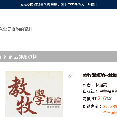
2026校園網路書房週年慶：與上帝同行的人生地圖！
頁
商品詳細資料
教牧學概論--林
作者：
林道亮
出版社：
中華福音
216
特價 NT
240
促銷專案：
2026
合書展 