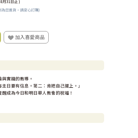
08月31日止 )
刻為您進貨，請安心訂購)
加入喜愛商品
論與實踐的教導。
每主日要有信息。第二：肯把自己擺上。」
提醒成為今日和明日華人教會的祝福！