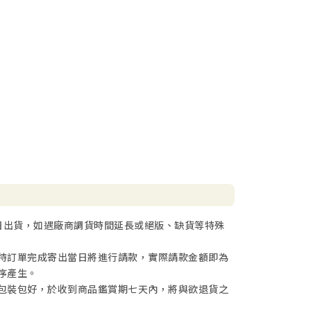
日出貨，如遇廠商調貨時間延長或絕版、缺貨等特殊
待訂單完成寄出當日將進行請款，實際請款金額即為
序產生。
包裝包好，於收到商品鑑賞期七天內，將與欲退貨之