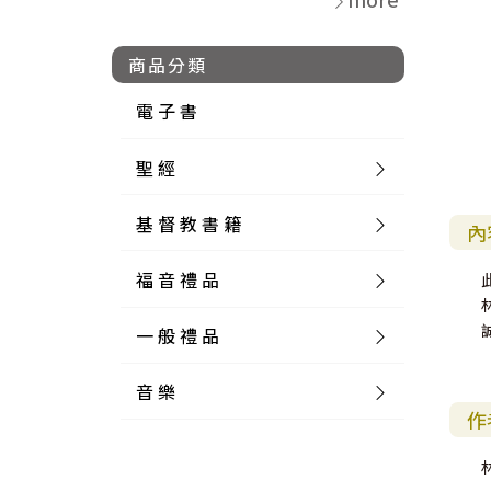
商品分類
電 子 書
聖 經
基 督 教 書 籍
新 舊 約 聖 經
內
福 音 禮 品
簡 體 聖 經
聖 經 論 叢
和 合 本
一 般 禮 品
英 文 聖 經
神 學 類
福 音 飾 品 配 件
和 合 本 標 點
參 考 書 工 具 書
音 樂
外 文 聖 經
實 踐 神 學
福 音 家 飾 用 品
一 般 卡 片
新 標 點 和 合 本
K J V
摩 西 五 經
系 統 神 學
福 音 項 鍊
讀 經 法
作
中 外 文 聖 經
教 會 歷 史
福 音 生 活 雜 貨
一 般 文 具
詩 本 樂 譜
和 合 本 修 訂 版
E S V
歷 史 書
神 、 創 造
宣 教 差 傳
福 音 耳 環 / 耳 夾
福 音 桌 飾 品
萬 用 卡
釋 經 法
創 世 記