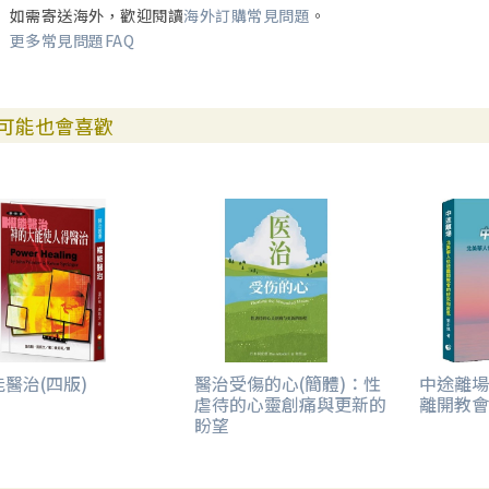
如需寄送海外，歡迎閱讀
海外訂購常見問題
。
更多常見問題FAQ
可能也會喜歡
醫治(四版)
醫治受傷的心(簡體)：性
中途離場
虐待的心靈創痛與更新的
離開教會
盼望