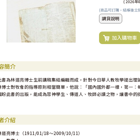
( 2026年
(商品可訂購，結帳後立
調貨說明
加入購物車
容簡介
此書為林道亮博士生前講稿集結編輯而成，針對今日華人教牧學提出理
林博士對牧會的指導原則相當簡單，他說：「國內國外都一樣，第一：
誠盼此書的出版，能成為眾神學生、傳道人、牧師必讀之物，讓書中的
者介紹
林道亮博士（1911/01/18～2009/10/11）