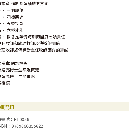
第貳章 作教會領袖的五方面
一、 三個職位
二、 四樣要求
三、 五類特質
四、 六種才能
五、 教會是準備時期的國度七項責任
主任牧師和助理牧師及傳道的關係
助理牧師或傳道對主任牧師應有的嘗試
第参章 問題解答
林道亮博士生平及概覽
林道亮博士生平事略
編後語
細資料
原書號：PT0086
SBN：9789866355622