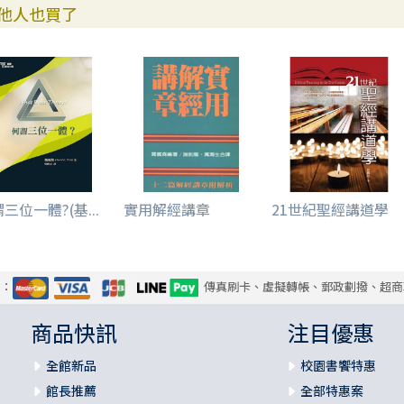
他人也買了
三位一體?(基...
實用解經講章
21世紀聖經講道學
式：
傳真刷卡、虛擬轉帳、郵政劃撥、超商
商品快訊
注目優惠
全館新品
校園書饗特惠
館長推薦
全部特惠案