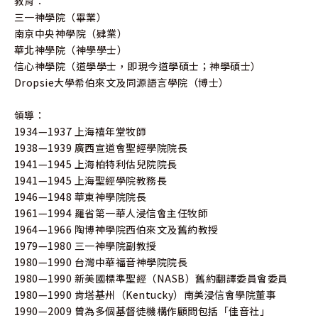
教育：
三一神學院（畢業）
南京中央神學院（肄業）
華北神學院（神學學士）
信心神學院（道學學士，即現今道學碩士；神學碩士）
Dropsie大學希伯來文及同源語言學院（博士）
領導：
1934—1937 上海禧年堂牧師
1938—1939 廣西宣道會聖經學院院長
1941—1945 上海柏特利估兒院院長
1941—1945 上海聖經學院教務長
1946—1948 華東神學院院長
1961—1994 羅省第一華人浸信會主任牧師
1964—1966 陶博神學院西伯來文及舊約教授
1979—1980 三一神學院副教授
1980—1990 台灣中華福音神學院院長
1980—1990 新美國標準聖經（NASB）舊約翻譯委員會委員
1980—1990 肯塔基州（Kentucky）南美浸信會學院董事
1990—2009 曾為多個基督徒機構作顧問包括「佳音社」