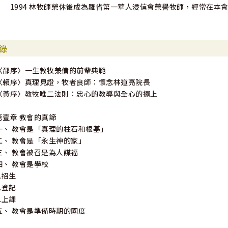
1994 林牧師榮休後成為羅省第一華人浸信會榮譽牧師，經常在本
錄
〈邵序〉一生教牧兼備的前輩典範
〈賴序〉真理見證，牧者良師：懷念林道亮院長
〈黃序〉教牧唯二法則：忠心的教導與全心的擺上
第壹章 教會的真諦
一、 教會是「真理的柱石和根基」
二、 教會是「永生神的家」
三、 教會被召是為人謀福
四、 教會是學校
1.招生
2.登記
3.上課
五、 教會是準備時期的國度