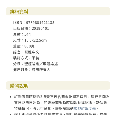
17. Watch the Fire Burn on the Other Side of the River
詳細資料
—— The Chinese Civil War as Reported by the Christia
n Century/ Peter Chen-main Wang
ISBN：9789881421135
18. The Importance of the Encyclical Pacem in Terris f
出版日期：20190401
or the Cold War and the responses from Communist C
頁數：544
ountries?/ Sui Ki Anthony Lam
尺寸：15.5x22.5cm
重量：800克
閉幕式
語言：繁體中文
閉幕演講——和平的願景／郭鴻標
裝訂方式：平裝
閉幕辭／陳韋安
分類：聖經論叢／專題論述
適用對象：適用所有人
附錄
作者簡介
購物說明
訂單備貨時間約3-5天不包含週末及國定假日，庫存足夠為
當日或隔日出貨，如遇廠商調貨時間延長或絕版、缺貨等
特殊情況，將另行通知。詳細請點選
常見訂單問題
。
線上刷卡金額僅為訂單成立時，銀行預先授權金額，並未