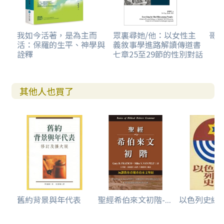
我如今活著，是為主而
眾裏尋她/他：以女性主
哥
活：保羅的生平、神學與
義敘事學進路解讀傳道書
詮釋
七章25至29節的性別對話
其他人也買了
舊約背景與年代表
聖經希伯來文初階-...
以色列史綜覽