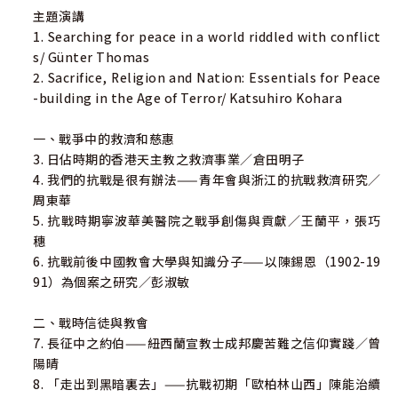
主題演講
文研究中心研究貝。
1. Searching for peace in a world riddled with conflict
s/ Günter Thomas
林瑞琪（Sui Ki Anthony Lam），天主教香港教區聖神研究
2. Sacrifice, Religion and Nation: Essentials for Peace
中心高級研究員。
-building in the Age of Terror/ Katsuhiro Kohara
郭鴻標，建道神學院神學研究部主任、神學系主任、研究課
一、戰爭中的救濟和慈惠
程主任。
3. 日佔時期的香港天主教之救濟事業／倉田明子
4. 我們的抗戰是很有辦法——青年會與浙江的抗戰救濟研究／
陳韋安，建道神學院神學系助理教授。
周東華
5. 抗戰時期寧波華美醫院之戰爭創傷與貢獻／王蘭平，張巧
穗
6. 抗戰前後中國教會大學與知識分子——以陳錫恩（1902-19
91）為個案之研究／彭淑敏
二、戰時信徒與教會
7. 長征中之約伯——紐西蘭宣教士成邦慶苦難之信仰實踐／曾
陽晴
8. 「走出到黑暗裏去」——抗戰初期「歐柏林山西」陳能治續