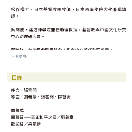
松谷嘩介，日本基督教團牧師，日本西南學院大學兼職講
師。
吳劍麗，建道神學院兼任助理教授，基督教與中國文化研究
中心助理研究員。
鄭睦群，台灣馬偕醫學院全人教育中心兼任助理教授。
看更多
姜仁圭，台灣中原大學應用華語文學系副教授。
目錄
黃彩蓮，香港宣道會北角堂牧師，香港浸會大學哲學博士。
序言／張雲開
徐炳三，華中師範大學中國近代史研究所副教授。
導言／劉義章、張雲開、陳智衡
渡邊祐子（Yuko Watanabe），日本明治學院大學教授。
開幕式
開幕辭——真正和平之君／劉義章
李劍峰，日本同志社大學神學部博士生。
歡迎辭／梁家麟
王成勉（Peter Chen-main Wang），台灣國立中央大學人