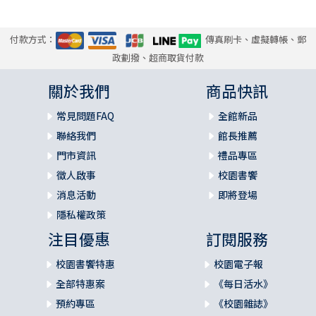
付款方式：
傳真刷卡、虛擬轉帳、郵
政劃撥、超商取貨付款
關於我們
商品快訊
常見問題FAQ
全館新品
聯絡我們
館長推薦
門市資訊
禮品專區
徵人啟事
校園書饗
消息活動
即將登場
隱私權政策
注目優惠
訂閱服務
校園書饗特惠
校園電子報
全部特惠案
《每日活水》
預約專區
《校園雜誌》