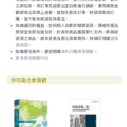
立即扣款，待訂單完成寄出當日將進行請款，實際請款金
額即為出貨單上金額，故如有更改訂單、缺貨或取消訂
購，皆不會有刷退程序產生。
為維護您的權益，如因個人因素欲辦理退貨，請維持產品
原狀並依原包裝包好，於收到商品鑑賞期七天內，將與欲
退貨之商品、紙本發票及原出貨單寄回。詳細可閱讀
退換
貨須知
。
如需寄送海外，歡迎閱讀
海外訂購常見問題
。
更多常見問題FAQ
你可能也會喜歡