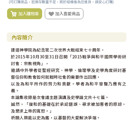
(可訂購商品，若庫存數量不足，將於結帳後為您進貨，請安心訂購)
加入購物車
加入喜愛商品
內容簡介
建道神學院為紀念第二次世界大戰結束七十周年，
於2015年10月30至31日召開「2015戰爭與和平國際學術研
討會：宗教視角」，
邀請中外學者從聖經研究、神學、倫理學及史學角度研討基
督信仰和教會如何就戰時社會的需要作出回應，
以及為和平所作的努力和貢獻。學者為和平發聲乃應有之
義。
本論集收錄是次會議主題演講及史學論文共十七篇。
誠然，「復和的基礎在於承認錯誤、尋求被加害者的原諒，
及懇求上帝的寬恕。」
祈願人類能以史為鑑，以基督的大愛解決爭端。