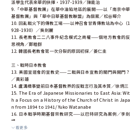
派學生代表來華的抉擇，1937-1939／陳能治
9.「中華基督教團」在華中淪陷地區的展開——以「南京中華
基督教團」與「華中日華基督教聯盟」為個案／松谷曄介
10. 回亂戰火下的傳教工場——以神召會甘青傳教站為中心（1
928-1930）／吳劍麗
11. 長老教會二二八事件紀念模式之商權——個地方教會的反
思視角／鄭睦群
12. 韓國長老教會第一次分裂的原因初探／姜仁圭
三、戰時日本教會
13. 美國宣道會的宣教史——二戰與日本宣教的關門與開門？
／黃彩蓮
14. 盧溝橋事變前日本基督教界的反戰言行及其本質／徐炳三
15. The Era of Japanese Missionaries to East Asia: Wit
h a Focus on a History of the Church of Christ in Japa
n from 1894 to 1941/ Yuko Watanabe
16. 日本戰爭時期基督宗教研究——以巴特研究為案例／李劍
峰
看更多
四、政教之間、戰爭與共產主義