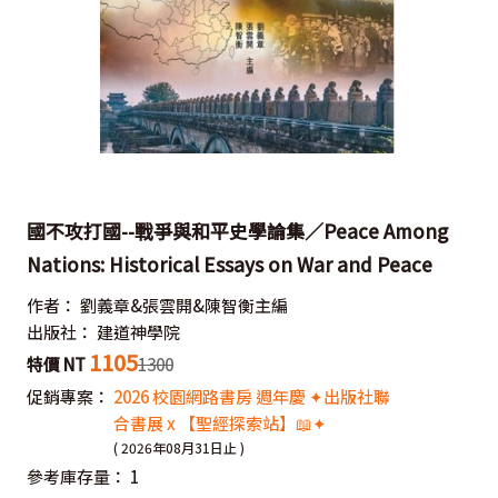
國不攻打國--戰爭與和平史學論集／Peace Among
Nations: Historical Essays on War and Peace
作者：
劉義章&張雲開&陳智衡主編
出版社：
建道神學院
1105
特價 NT
1300
促銷專案：
2026 校園網路書房 週年慶 ✦出版社聯
合書展 x 【聖經探索站】📖✦
( 2026年08月31日止 )
參考庫存量：
1