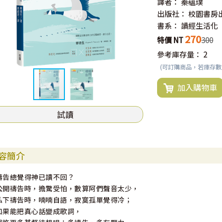
譯者：
秦蘊璞
出版社：
校園書房
書系：
讀經生活化
270
特價 NT
300
參考庫存量：
2
(可訂購商品，若庫存
加入購物車
試讀
容簡介
禱告總覺得神已讀不回？
公開禱告時，擔驚受怕，數算阿們聲音太少，
私下禱告時，喃喃自語，寂寞孤單覺得冷；
如果能把真心話變成歌詞，