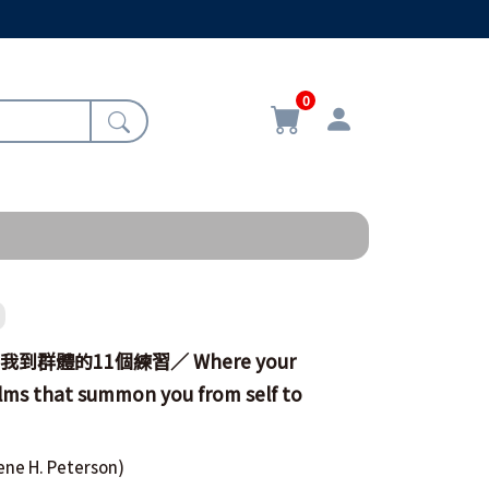
0
到群體的11個練習／ Where your
salms that summon you from self to
ene H. Peterson)