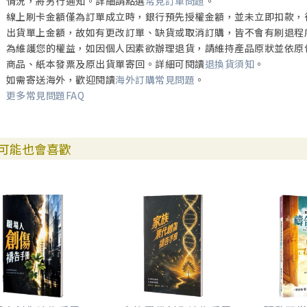
情況，將另行通知。詳細請點選
常見訂單問題
。
Exercise8 讀詩篇第14篇 121
線上刷卡金額僅為訂單成立時，銀行預先授權金額，並未立即扣款，
不再自以為義
出貨單上金額，故如有更改訂單、缺貨或取消訂購，皆不會有刷退程
表面尊崇神，但刻意與祂保持距離；
為維護您的權益，如因個人因素欲辦理退貨，請維持產品原狀並依原
利用神，命令祂為我們欲求效力；
商品、紙本發票及原出貨單寄回。詳細可閱讀
退換貨須知
。
這兩種自戀心態都是糟糕的無神主義，
如需寄送海外，歡迎閱讀
海外訂購常見問題
。
在面對窮乏人時尤其明顯……
更多常見問題FAQ
Exercise9 讀詩篇82篇 137
不再謀一己所得
既然奉神差遣投入工作，
可能也會喜歡
就要學習神看待工作的眼光，
致力使一切受造物
都因我們的工作得益處。
Exercise10 讀詩篇114篇 153
不再強占萬物為己用
大自然是上帝工作的場域；我們和萬物
都是禱詞中的一部分，要在相連的句構中，
找到上帝為我們預先安排好的專屬位置。