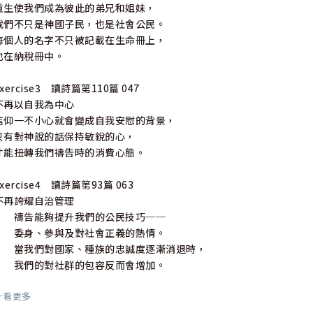
重生使我們成為彼此的弟兄和姐妹，
我們不只是神國子民，也是社會公民。
每個人的名字不只被記載在生命冊上，
也在納稅冊中。
Exercise3 讀詩篇第110篇 047
不再以自我為中心
信仰一不小心就會變成自我安慰的背景，
只有對神說的話保持敏銳的心，
才能扭轉我們禱告時的消費心態。
Exercise4 讀詩篇第93篇 063
不再誇耀自治管理
禱告能夠提升我們的公民技巧──
委身、參與及對社會正義的熱情。
當我們對國家、種族的忠誠度逐漸消退時，
我們的對社群的包容反而會增加。
看更多
Exercise5 讀經篇第46篇 077