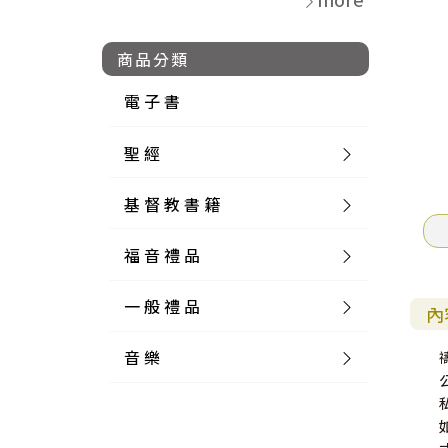
商品分類
電 子 書
聖 經
基 督 教 書 籍
新 舊 約 聖 經
福 音 禮 品
簡 體 聖 經
聖 經 論 叢
和 合 本
一 般 禮 品
英 文 聖 經
神 學 類
福 音 飾 品 配 件
和 合 本 標 點
參 考 書 工 具 書
內
音 樂
外 文 聖 經
實 踐 神 學
福 音 家 飾 用 品
一 般 卡 片
新 標 點 和 合 本
K J V
摩 西 五 經
系 統 神 學
福 音 項 鍊
讀 經 法
中 外 文 聖 經
教 會 歷 史
福 音 生 活 雜 貨
一 般 文 具
詩 本 樂 譜
和 合 本 修 訂 版
E S V
歷 史 書
神 、 創 造
宣 教 差 傳
福 音 耳 環 / 耳 夾
福 音 桌 飾 品
萬 用 卡
釋 經 法
創 世 記