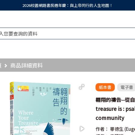
2026校園網路書房週年慶：與上帝同行的人生地圖！
頁
商品詳細資料
紙本書
電子書
翱翔的禱告--從自我
treasure is : p
community
作者：
畢德生
(Eug