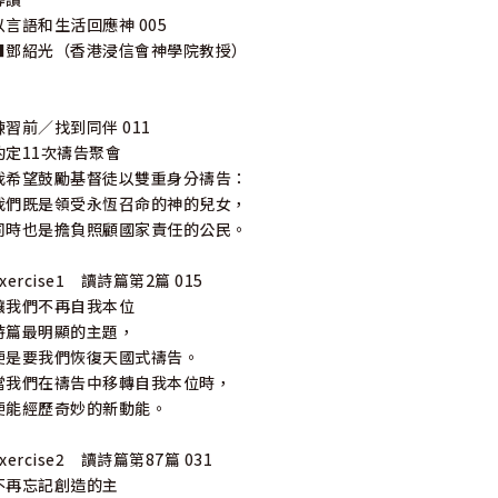
以言語和生活回應神 005
■鄧紹光（香港浸信會神學院教授）
練習前／找到同伴 011
約定11次禱告聚會
我希望鼓勵基督徒以雙重身分禱告：
我們既是領受永恆召命的神的兒女，
同時也是擔負照顧國家責任的公民。
Exercise1 讀詩篇第2篇 015
讓我們不再自我本位
詩篇最明顯的主題，
便是要我們恢復天國式禱告。
當我們在禱告中移轉自我本位時，
便能經歷奇妙的新動能。
Exercise2 讀詩篇第87篇 031
不再忘記創造的主