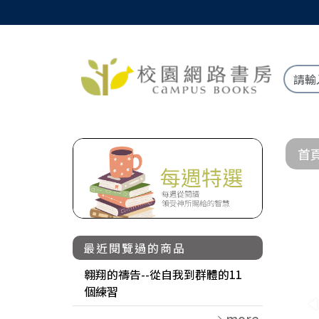
首
最近閱覽過的商品
翱翔的禱告--從自我到群體的11
個練習
more