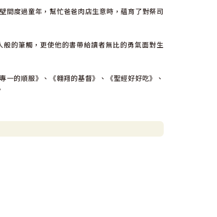
壁間度過童年，幫忙爸爸肉店生意時，蘊育了對祭司
人般的筆觸，更使他的書帶給讀者無比的勇氣面對生
專一的順服》、《翱翔的基督》、《聖經好好吃》、
。