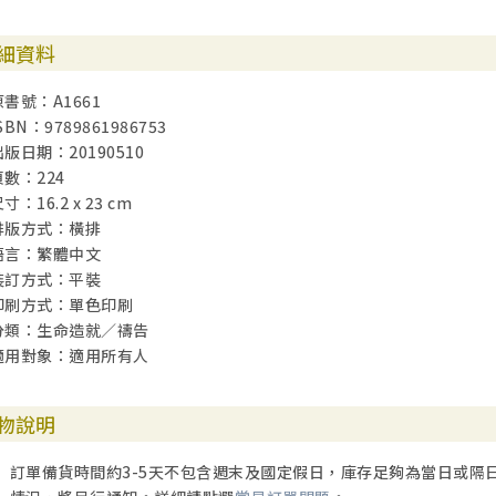
不再倚仗自我保護
萬軍之耶和華是我們的避難所，
細資料
如同至親好友般的保護著我們，
不論面對如何暴力的局面，
原書號：A1661
禱告總能幫助我們偵測到上帝的同在。
SBN：9789861986753
出版日期：20190510
Exercise6 讀詩篇第62篇 093
頁數：224
不再堅持己見
寸：16.2 x 23 cm
我的意見很重要也很必要，
排版方式：橫排
但神的意見更重要、更必要，
語言：繁體中文
所以我決意要回應祂，
裝訂方式：平裝
在禱告中操練靜默和等候。
印刷方式：單色印刷
分類：生命造就／禱告
Exercise7 讀詩篇第77篇 107
適用對象：適用所有人
不再自憐
自憐隱藏在令人厭惡的比較中，
呑噬了祝福、醫治他人的健康能量，
物說明
這種引發嫉妒的流行病毒，
要如何治癒呢？
訂單備貨時間約3-5天不包含週末及國定假日，庫存足夠為當日或隔