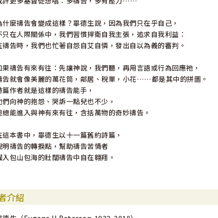
或許更多基督徒想唱：多禱告，多有壓力……
為什麼禱告會變成這樣？畢德生說，因為我們只在乎自己，
不只在人際關係中，我們習慣捍衛自我主張，追求自我利益：
在禱告時，我們也忙著自怨自艾自憐，發出自以為義的審判。
如果禱告有來有往：先讓神說，我們聽，再用言語或行為回應祂，
禱告就會像美麗的萬花筒，鄰居、稅單，小花……都是其中的拼圖。
詩篇作者就是這樣的禱告能手，
他們向神的抱怨、哭訴一點兒也不少，
但總能進入與神有來有往，含括萬物的奇妙禱告。
在這本書中，畢德生以十一篇舊約詩篇，
說明禱告的轉捩點，幫助禱告苦情者
躍入包山包海的壯闊禱告中自在翱翔。
者介紹