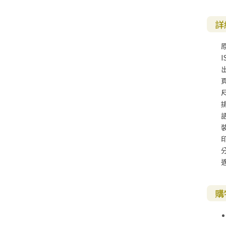
詳
I
尺
購