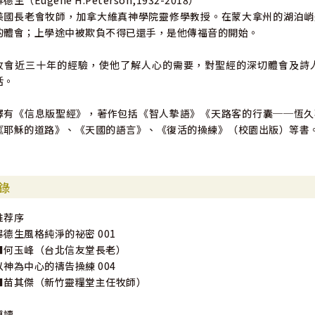
德生（Eugene H.Peterson,1932-2018）
美國長老會牧師，加拿大維真神學院靈修學教授。在蒙大拿州的湖泊峭
的體會；上學途中被欺負不得已還手，是他傳福音的開始。
牧會近三十年的經驗，使他了解人心的需要，對聖經的深切體會及詩
活。
譯有《信息版聖經》，著作包括《智人摰語》《天路客的行囊──恆久
《耶穌的道路》、《天國的語言》、《復活的操練》（校園出版）等書
錄
推荐序
畢德生風格純淨的祕密 001
■何玉峰（台北信友堂長老）
以神為中心的禱告操練 004
■苗其傑（新竹靈糧堂主任牧師）
導讀