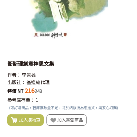
衛斯理創意神思文集
作者：
李景雄
出版社：
基道總代理
216
特價 NT
240
參考庫存量：
1
(可訂購商品，若庫存數量不足，將於結帳後為您進貨，請安心訂購)
加入購物車
加入喜愛商品