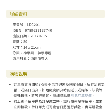
詳細資料
原書號：LDC201
ISBN：9789627137740
出版日期：20170715
頁數：80
尺寸：14 x 21cm
分類：神學類／神學專題
適用對象：適用所有人
購物說明
訂單備貨時間約3-5天不包含週末及國定假日，庫存足夠為
當日或隔日出貨，如遇廠商調貨時間延長或絕版、缺貨等
特殊情況，將另行通知。詳細請點選
常見訂單問題
。
線上刷卡金額僅為訂單成立時，銀行預先授權金額，並未
立即扣款，待訂單完成寄出當日將進行請款，實際請款金