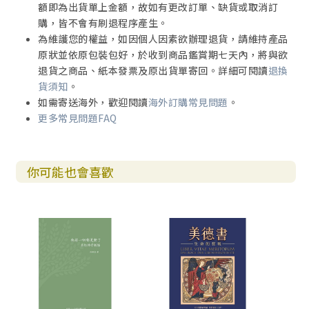
額即為出貨單上金額，故如有更改訂單、缺貨或取消訂
購，皆不會有刷退程序產生。
為維護您的權益，如因個人因素欲辦理退貨，請維持產品
原狀並依原包裝包好，於收到商品鑑賞期七天內，將與欲
退貨之商品、紙本發票及原出貨單寄回。詳細可閱讀
退換
貨須知
。
如需寄送海外，歡迎閱讀
海外訂購常見問題
。
更多常見問題FAQ
你可能也會喜歡