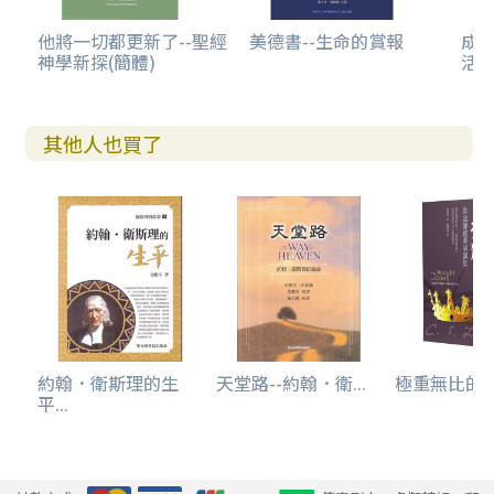
他將一切都更新了--聖經
美德書--生命的賞報
成
神學新探(簡體)
活
其他人也買了
約翰．衛斯理的生
天堂路--約翰．衛...
極重無比的榮耀
平...