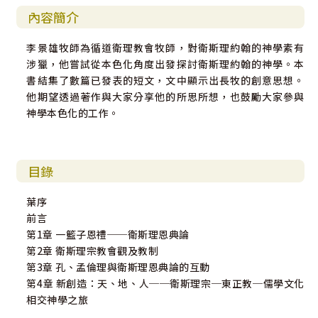
內容簡介
李景雄牧師為循道衛理教會牧師，對衛斯理約翰的神學素有
涉獵，他嘗試從本色化角度出發探討衛斯理約翰的神學。本
書結集了數篇已發表的短文，文中顯示出長牧的創意思想。
他期望透過著作與大家分享他的所思所想，也鼓勵大家參與
神學本色化的工作。
目錄
葉序
前言
第1章 一籃子恩禮──衛斯理恩典論
第2章 衛斯理宗教會觀及教制
第3章 孔、孟倫理與衛斯理恩典論的互動
第4章 新創造：天、地、人──衛斯理宗─東正教─儒學文化
相交神學之旅