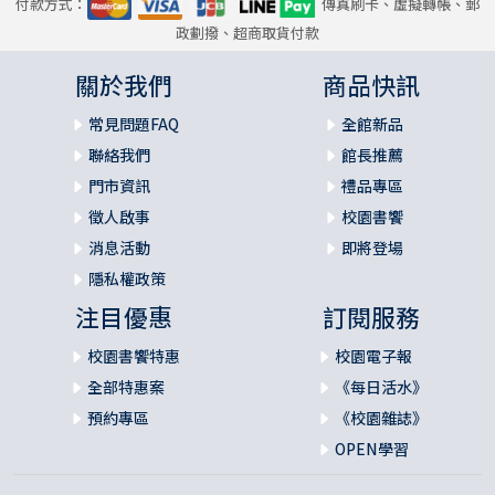
付款方式：
傳真刷卡、虛擬轉帳、郵
政劃撥、超商取貨付款
關於我們
商品快訊
常見問題FAQ
全館新品
聯絡我們
館長推薦
門市資訊
禮品專區
徵人啟事
校園書饗
消息活動
即將登場
隱私權政策
注目優惠
訂閱服務
校園書饗特惠
校園電子報
全部特惠案
《每日活水》
預約專區
《校園雜誌》
OPEN學習