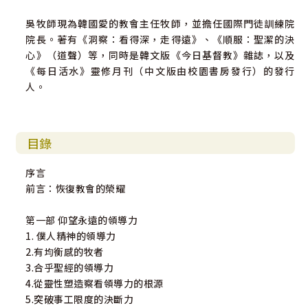
吳牧師現為韓國愛的教會主任牧師，並擔任國際門徒訓練院
院長。著有《洞察：看得深，走得遠》、《順服：聖潔的決
心》（道聲）等，同時是韓文版《今日基督教》雜誌，以及
《每日活水》靈修月刊（中文版由校園書房發行）的發行
人。
目錄
序言
前言：恢復教會的榮耀
第一部 仰望永遠的領導力
1. 僕人精神的領導力
2.有均衡感的牧者
3.合乎聖經的領導力
4.從靈性塑造察看領導力的根源
5.突破事工限度的決斷力