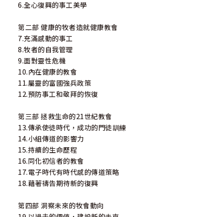
6.全心復興的事工美學
第二部 健康的牧者造就健康教會
7.充滿感動的事工
8.牧者的自我管理
9.面對靈性危機
10.內在健康的教會
11.屬靈的富國強兵政策
12.預防事工和敬拜的恢復
第三部 拯救生命的21世紀教會
13.傳承使徒時代，成功的門徒訓練
14.小組傳道的影響力
15.持續的生命歷程
16.同化初信者的教會
17.電子時代有時代感的傳道策略
18.藉著禱告期待新的復興
第四部 洞察未來的牧會動向
19.以過去的價值，建設新的未來