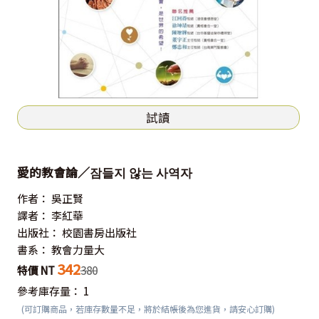
試讀
愛的教會論／잠들지 않는 사역자
作者：
吳正賢
譯者：
李紅華
出版社：
校園書房出版社
書系：
教會力量大
342
特價 NT
380
參考庫存量：
1
(可訂購商品，若庫存數量不足，將於結帳後為您進貨，請安心訂購)