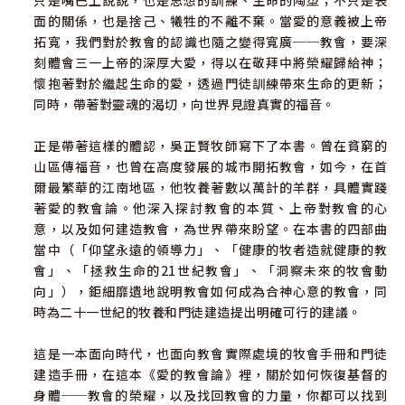
只是嘴巴上說說，也是思想的訓練、生命的陶塑；不只是表
面的關係，也是捨己、犧牲的不離不棄。當愛的意義被上帝
拓寬，我們對於教會的認識也隨之變得寬廣──教會，要深
刻體會三一上帝的深厚大愛，得以在敬拜中將榮耀歸給神；
懷抱著對於繼起生命的愛，透過門徒訓練帶來生命的更新；
同時，帶著對靈魂的渴切，向世界見證真實的福音。
正是帶著這樣的體認，吳正賢牧師寫下了本書。曾在貧窮的
山區傳福音，也曾在高度發展的城市開拓教會，如今，在首
爾最繁華的江南地區，他牧養著數以萬計的羊群，具體實踐
著愛的教會論。他深入探討教會的本質、上帝對教會的心
意，以及如何建造教會，為世界帶來盼望。在本書的四部曲
當中（「仰望永遠的領導力」、「健康的牧者造就健康的教
會」、「拯救生命的21世紀教會」、「洞察未來的牧會動
向」），鉅細靡遺地說明教會如何成為合神心意的教會，同
時為二十一世紀的牧養和門徒建造提出明確可行的建議。
這是一本面向時代，也面向教會實際處境的牧會手冊和門徒
建造手冊，在這本《愛的教會論》裡，關於如何恢復基督的
身體──教會的榮耀，以及找回教會的力量，你都可以找到