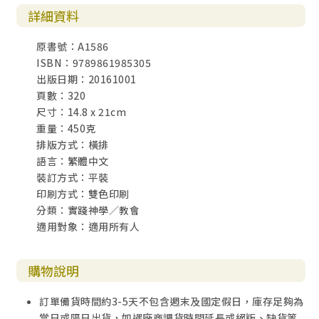
詳細資料
原書號：A1586
ISBN：9789861985305
出版日期：20161001
頁數：320
尺寸：14.8 x 21cm
重量：450克
排版方式：橫排
語言：繁體中文
裝訂方式：平裝
印刷方式：雙色印刷
分類：實踐神學／教會
適用對象：適用所有人
購物說明
訂單備貨時間約3-5天不包含週末及國定假日，庫存足夠為
當日或隔日出貨，如遇廠商調貨時間延長或絕版、缺貨等