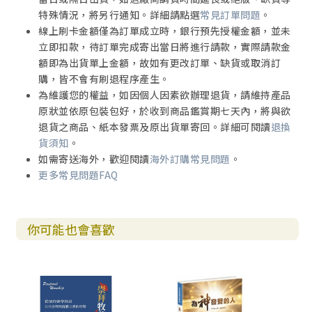
特殊情況，將另行通知。詳細請點選
常見訂單問題
。
線上刷卡金額僅為訂單成立時，銀行預先授權金額，並未
立即扣款，待訂單完成寄出當日將進行請款，實際請款金
額即為出貨單上金額，故如有更改訂單、缺貨或取消訂
購，皆不會有刷退程序產生。
為維護您的權益，如因個人因素欲辦理退貨，請維持產品
原狀並依原包裝包好，於收到商品鑑賞期七天內，將與欲
退貨之商品、紙本發票及原出貨單寄回。詳細可閱讀
退換
貨須知
。
如需寄送海外，歡迎閱讀
海外訂購常見問題
。
更多常見問題FAQ
你可能也會喜歡