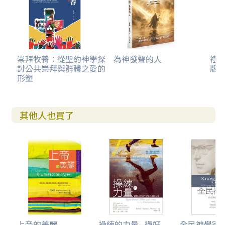
崇拜牧養：從聖約神學探
為神發聲的人
禮
討公共崇拜與群體之愛的
版)
形塑
其他人也買了
上帝的美麗
操練的力量--過好...
全民神學家巴刻