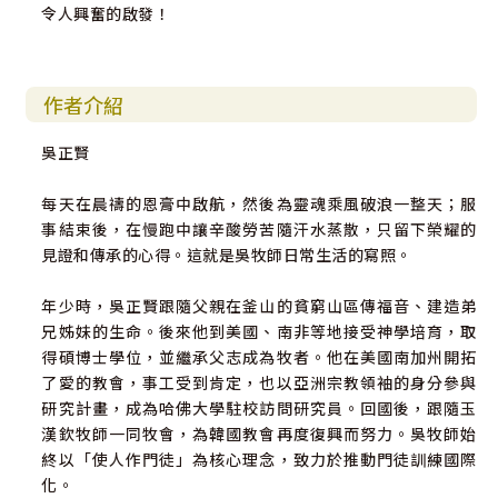
令人興奮的啟發！
作者介紹
吳正賢
每天在晨禱的恩膏中啟航，然後為靈魂乘風破浪一整天；服
事結束後，在慢跑中讓辛酸勞苦隨汗水蒸散，只留下榮耀的
見證和傳承的心得。這就是吳牧師日常生活的寫照。
年少時，吳正賢跟隨父親在釜山的貧窮山區傳福音、建造弟
兄姊妹的生命。後來他到美國、南非等地接受神學培育，取
得碩博士學位，並繼承父志成為牧者。他在美國南加州開拓
了愛的教會，事工受到肯定，也以亞洲宗教領袖的身分參與
研究計畫，成為哈佛大學駐校訪問研究員。回國後，跟隨玉
漢欽牧師一同牧會，為韓國教會再度復興而努力。吳牧師始
終以「使人作門徒」為核心理念，致力於推動門徒訓練國際
化。