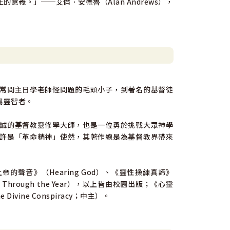
義。」──艾倫．安德魯（Alan Andrews），
常問主日學老師怪問題的毛頭小子，到著名的基督徒
屬靈智者。
誠的基督教靈修學大師，也是一位勇於挑戰大眾神學
許是「革命精神」使然，其著作總是為基督教界帶來
、《上帝的聲音》（Hearing God）、《靈性操練真諦》
 God Through the Year），以上皆由校園出版；《心靈
Divine Conspiracy；中主）。