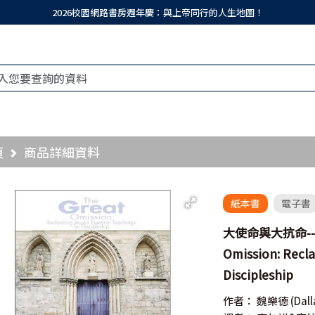
2026校園網路書房週年慶：與上帝同行的人生地圖！
頁
商品詳細資料
紙本書
電子書
大使命與大抗命--
Omission: Recl
Discipleship
作者：
魏樂德
(Dall