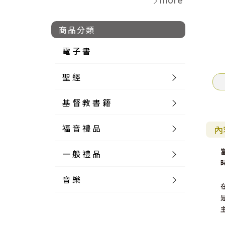
商品分類
電 子 書
聖 經
基 督 教 書 籍
新 舊 約 聖 經
福 音 禮 品
簡 體 聖 經
聖 經 論 叢
和 合 本
內
一 般 禮 品
英 文 聖 經
神 學 類
福 音 飾 品 配 件
和 合 本 標 點
參 考 書 工 具 書
音 樂
外 文 聖 經
實 踐 神 學
福 音 家 飾 用 品
一 般 卡 片
新 標 點 和 合 本
K J V
摩 西 五 經
系 統 神 學
福 音 項 鍊
讀 經 法
中 外 文 聖 經
教 會 歷 史
福 音 生 活 雜 貨
一 般 文 具
詩 本 樂 譜
和 合 本 修 訂 版
E S V
歷 史 書
神 、 創 造
宣 教 差 傳
福 音 耳 環 / 耳 夾
福 音 桌 飾 品
萬 用 卡
釋 經 法
創 世 記