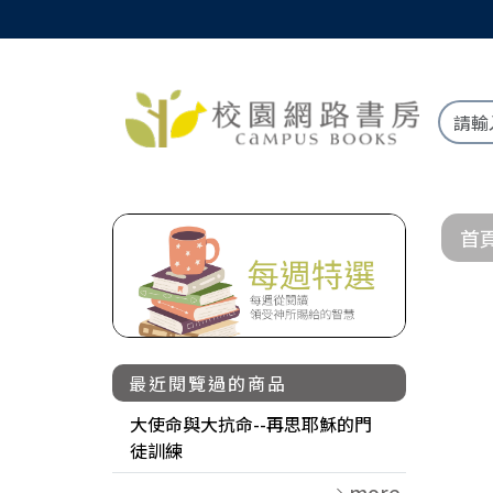
首
最近閱覽過的商品
大使命與大抗命--再思耶穌的門
徒訓練
more