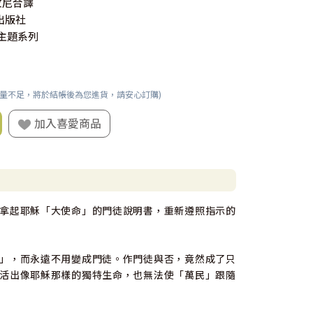
紋尼合譯
出版社
P主題系列
數量不足，將於結帳後為您進貨，請安心訂購)
加入喜愛商品
拿起耶穌「大使命」的門徒說明書，重新遵照指示的
」，而永遠不用變成門徒。作門徒與否，竟然成了只
活出像耶穌那樣的獨特生命，也無法使「萬民」跟隨