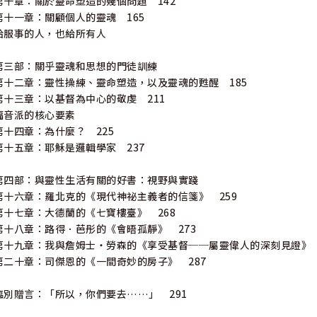
第十章：關於靈命塑造的幾個問題 142
第十一章：關顧個人的靈魂 165
給服事的人，也給所有人
第三部：關乎靈魂和思想的門徒訓練
第十二章：靈性操練、靈命塑造，以及靈魂的甦醒 185
第十三章：以基督為中心的敬虔 211
福音派的核心要素
第十四章：為什麼？ 225
第十五章：耶穌是邏輯學家 237
第四部：與靈性生活有關的好書：視野與實踐
第十六章：羅北克的《現代神祕主義者的信箋》 259
第十七章：大德蘭的《七寶樓臺》 268
第十八章：路得．芭彤的《會晤孤靜》 273
第十九章：我與詹姆士‧勞森的《享受基督──屬靈偉人的深刻見證》 
第二十章：司傑恩的《一間奇妙的房子》 287
臨別贈言：「所以，你們要去……」 291