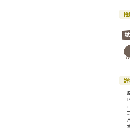
推
詳
I
尺