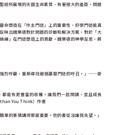
聖經所展現的天國生命素質，有著極大的差距，問題
靈命塑造在「作主門徒」上的重要性，好使門徒能真
反映出魏樂德對於問題的診斷和解決方案，對於「大
操練」在門徒塑造上的貢獻。魏樂德的神學反思，將
強烈呼籲，重新尋找做個基督門徒的呼召。」──麥
，都能有更豐富的收穫。讓我們一起閱讀，並且成長
han You Think）作者
簡單的事情講得那麼重要。他的書從沒讓我失望。」