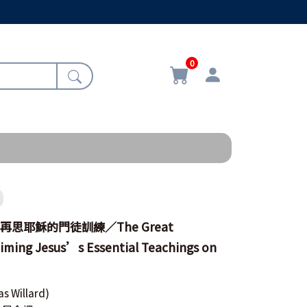
0
再思耶穌的門徒訓練／The Great
aiming Jesus’s Essential Teachings on
as Willard)