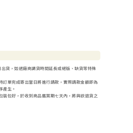
日出貨，如遇廠商調貨時間延長或絕版、缺貨等特殊
待訂單完成寄出當日將進行請款，實際請款金額即為
序產生。
包裝包好，於收到商品鑑賞期七天內，將與欲退貨之