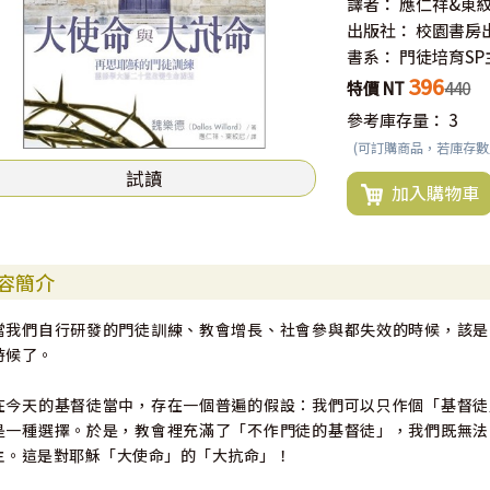
譯者：
應仁祥&東
出版社：
校園書房
書系：
門徒培育S
396
特價 NT
440
參考庫存量：
3
(可訂購商品，若庫存
試讀
加入購物車
容簡介
當我們自行研發的門徒訓練、教會增長、社會參與都失效的時候，該是
時候了。
在今天的基督徒當中，存在一個普遍的假設：我們可以只作個「基督徒
是一種選擇。於是，教會裡充滿了「不作門徒的基督徒」，我們既無法
主。這是對耶穌「大使命」的「大抗命」！