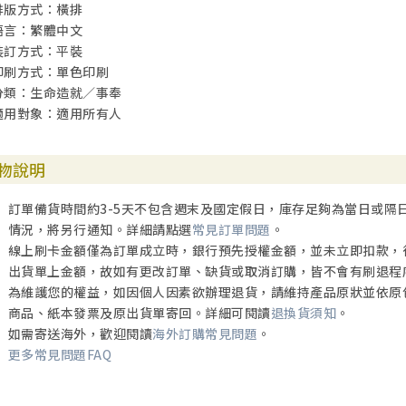
排版方式：橫排
語言：繁體中文
裝訂方式：平裝
印刷方式：單色印刷
分類：生命造就／事奉
適用對象：適用所有人
物說明
訂單備貨時間約3-5天不包含週末及國定假日，庫存足夠為當日或隔
情況，將另行通知。詳細請點選
常見訂單問題
。
線上刷卡金額僅為訂單成立時，銀行預先授權金額，並未立即扣款，
出貨單上金額，故如有更改訂單、缺貨或取消訂購，皆不會有刷退程
為維護您的權益，如因個人因素欲辦理退貨，請維持產品原狀並依原
商品、紙本發票及原出貨單寄回。詳細可閱讀
退換貨須知
。
如需寄送海外，歡迎閱讀
海外訂購常見問題
。
更多常見問題FAQ