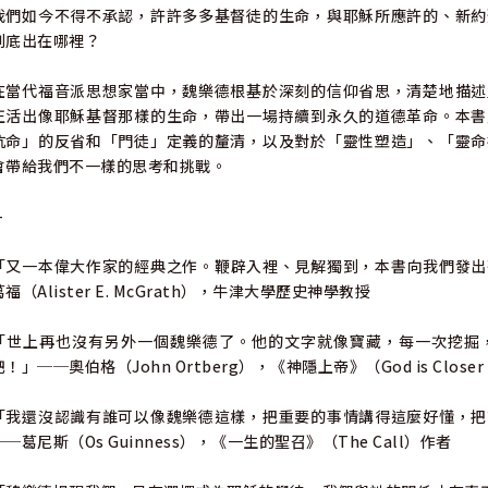
我們如今不得不承認，許許多多基督徒的生命，與耶穌所應許的、新約
到底出在哪裡？
在當代福音派思想家當中，魏樂德根基於深刻的信仰省思，清楚地描述
正活出像耶穌基督那樣的生命，帶出一場持續到永久的道德革命。本書
抗命」的反省和「門徒」定義的釐清，以及對於「靈性塑造」、「靈命
會帶給我們不一樣的思考和挑戰。
-
「又一本偉大作家的經典之作。鞭辟入裡、見解獨到，本書向我們發出
葛福（Alister E. McGrath），牛津大學歷史神學教授
「世上再也沒有另外一個魏樂德了。他的文字就像寶藏，每一次挖掘
吧！」──奧伯格（John Ortberg），《神隱上帝》（God is Closer t
「我還沒認識有誰可以像魏樂德這樣，把重要的事情講得這麼好懂，把
──葛尼斯（Os Guinness），《一生的聖召》（The Call）作者