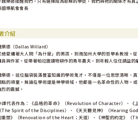
「魏樂德提醒我們，只有選擇成為耶穌的學徒，我們與祂的關係才有真正的意
美國導航會會長
者介紹
樂德（Dallas Willard）
從總愛纏著大人問「為什麼」的男孩，到南加州大學的哲學系教授。從
講員與作家。從帶著柏拉圖讀物耕作的青年農夫，到年輕人信任請益的
魏樂德，這位腦袋裝滿豐富知識的學術鬼才，不僅是一位思想清晰、真
觀點的頑童。無論在學術還是神學領域，他都是一名革命性的人物。或
強烈的震撼。
中譯代表作為：《品格的革命》（Revolution of Character）
（The Spirit of the Disciplines）、《天天聽見神》（Hearing
的重塑》（Renovation of the Heart；天道）、《神聖的約定》（The 