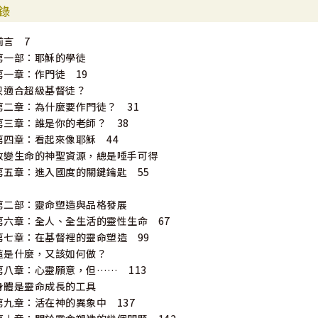
錄
前言 7
第一部：耶穌的學徒
第一章：作門徒 19
只適合超級基督徒？
第二章：為什麼要作門徒？ 31
第三章：誰是你的老師？ 38
第四章：看起來像耶穌 44
改變生命的神聖資源，總是唾手可得
第五章：進入國度的關鍵鑰匙 55
第二部：靈命塑造與品格發展
第六章：全人、全生活的靈性生命 67
第七章：在基督裡的靈命塑造 99
這是什麼，又該如何做？
第八章：心靈願意，但…… 113
身體是靈命成長的工具
第九章：活在神的異象中 137