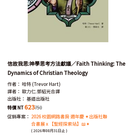
信故我思:神學思考方法獻議／Faith Thinking: The
Dynamics of Christian Theology
作者：
哈特
(Trevor Hart)
譯者：
歐力仁.鄧紹光合譯
出版社：
基道出版社
623
特價 NT
750
促銷專案：
2026 校園網路書房 週年慶 ✦出版社聯
合書展 x 【聖經探索站】📖✦
( 2026年08月31日止 )