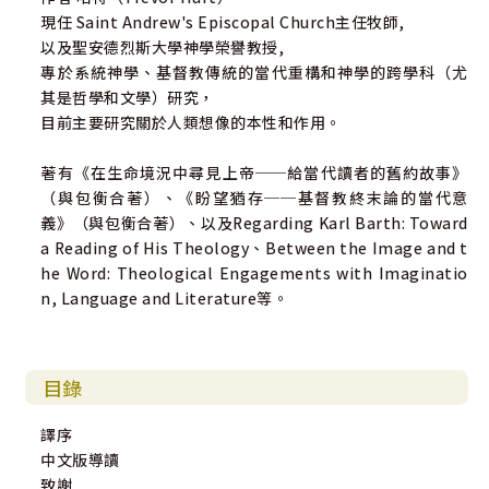
現任 Saint Andrew's Episcopal Church主任牧師,
新加坡神學院教務主任
以及聖安德烈斯大學神學榮譽教授,
專於系統神學、基督教傳統的當代重構和神學的跨學科（尤
「如果以為神學只屬少數人在象牙塔內的理性活動，只是基
其是哲學和文學）研究，
督徒『教內』的學術研究，此書更清楚闡明立足於信仰的神
目前主要研究關於人類想像的本性和作用。
學思考如何可能，是對安瑟倫的『信仰尋求理解』作出精彩
詮釋與演繹的佳作。我意推薦此書。」
著有《在生命境況中尋見上帝──給當代讀者的舊約故事》
──趙崇明
（與包衡合著）、《盼望猶存──基督教終末論的當代意
香港神學院神學及歷史科專任講師
義》（與包衡合著）、以及Regarding Karl Barth: Toward
a Reading of His Theology、Between the Image and t
he Word: Theological Engagements with Imaginatio
n, Language and Literature等。
目錄
譯序
中文版導讀
致謝