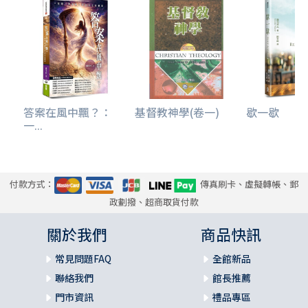
答案在風中飄？：
基督教神學(卷一)
歇一歇
一...
付款方式：
傳真刷卡、虛擬轉帳、郵
政劃撥、超商取貨付款
關於我們
商品快訊
常見問題FAQ
全館新品
聯絡我們
館長推薦
門市資訊
禮品專區