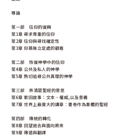
導論
第一部 信仰的復興
第1章 尋求尊重的信仰
第2章 信仰與尋找確定性
第3章 仰慕無立足處的觀看
第二部 恢復神學中的信仰
第4章 公共及私人的神學
第5章 熱切追尋公共真理的神學
第三部 弄清楚聖經的意思
第6章 索回故事：文本、權威,以及意義
第7章 世界上最偉大的講章：書卷作為羣體的聖經
第四部 傳統的轉化
第8章 回望過去與面向將來
第9章 傳遞與翻譯