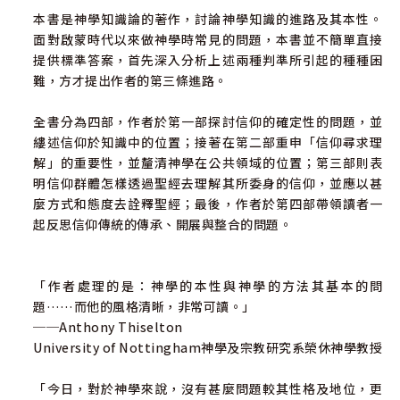
本書是神學知識論的著作，討論神學知識的進路及其本性。
面對啟蒙時代以來做神學時常見的問題，本書並不簡單直接
提供標準答案，首先深入分析上述兩種判準所引起的種種困
難，方才提出作者的第三條進路。
全書分為四部，作者於第一部探討信仰的確定性的問題，並
縷述信仰於知識中的位置；接著在第二部重申「信仰尋求理
解」的重要性，並釐清神學在公共領域的位置；第三部則表
明信仰群體怎樣透過聖經去理解其所委身的信仰，並應以甚
麼方式和態度去詮釋聖經；最後，作者於第四部帶領讀者一
起反思信仰傳統的傳承、開展與整合的問題。
「作者處理的是：神學的本性與神學的方法其基本的問
題……而他的風格清晰，非常可讀。」
──Anthony Thiselton
University of Nottingham神學及宗教研究系榮休神學教授
「今日，對於神學來說，沒有甚麼問題較其性格及地位，更