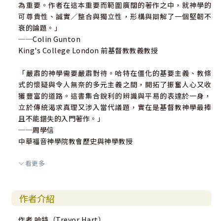
為重要。作者在這本重要而範圍廣闊的著作之中，就神學的
可尊貴性、誠實／整合與獨立性，形構與辯解了一個堅韌不
衰的論題。」
──Colin Gunton
King's College London 前基督教教義教授
「嚴肅的神學需要嚴肅對待。哈特在僵化的基要主義、教條
式的懷疑與令人無奈的多元主義之間，開拓了振奮人心又收
獲豐富的道路。這書集合銳利的辨識與平易的表達於一身，
立於傳統渴求真理又涉入當代議題，實在是基督教神學最捧
且不能錯失的入門著作。」
──周學信
中華福音神學院教會歷史與神學教授
看更多
「本書達到兩個目的，一是說明基督教神學的信仰與理性緊
扣著上帝的『實在』，以此批判現代神學因服膺於現代知識
論，導玫神學淪為反理性的『玄學』；二是指出神學必須植
作者介紹
根於上帝在聖經、教會及世界啟示的實在，方能回應代的理
性主義及後現代的相對主義。」
作者 哈特（Trevor Hart）
──謝木水