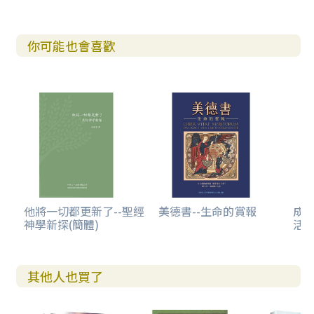
你可能也會喜歡
他將一切都更新了--聖經
美德書--生命的賞報
成
神學新探(簡體)
活
其他人也買了