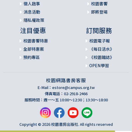
徵人啟事
校園書饗
消息活動
即將登場
隱私權政策
注目優惠
訂閱服務
校園書饗特惠
校園電子報
全部特惠案
《每日活水》
預約專區
《校園雜誌》
OPEN學習
校園網路書房客服
E-Mail：
estore@campus.org.tw
傳真電話：02-2918-2466
服務時間：週一～五 10:00～12:30；13:30～18:00
Copyright © 2026 校園書房出版社. All rights reserved