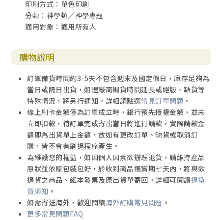
印刷方式：單色印刷
分類：神學類／神學專題
適用對象：適用所有人
購物說明
訂單備貨時間約3-5天不包含週末及國定假日，庫存足夠為
當日或隔日出貨，如遇廠商調貨時間延長或絕版、缺貨等
特殊情況，將另行通知。詳細請點選
常見訂單問題
。
線上刷卡金額僅為訂單成立時，銀行預先授權金額，並未
立即扣款，待訂單完成寄出當日將進行請款，實際請款金
額即為出貨單上金額，故如有更改訂單、缺貨或取消訂
購，皆不會有刷退程序產生。
為維護您的權益，如因個人因素欲辦理退貨，請維持產品
原狀並依原包裝包好，於收到商品鑑賞期七天內，將與欲
退貨之商品、紙本發票及原出貨單寄回。詳細可閱讀
退換
貨須知
。
如需寄送海外，歡迎閱讀
海外訂購常見問題
。
更多常見問題FAQ