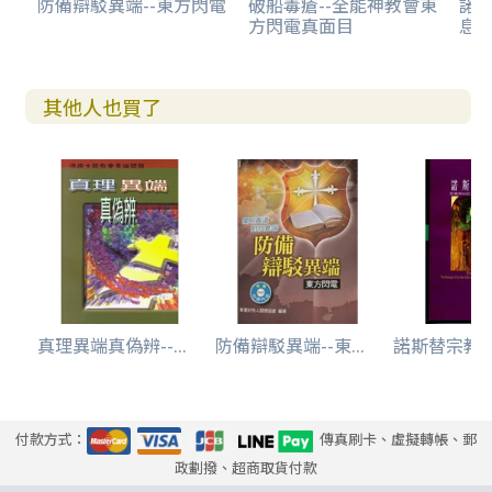
防備辯駁異端--東方閃電
破船毒瘡--全能神教會東
諾斯
方閃電真面目
息
其他人也買了
真理異端真偽辨--...
防備辯駁異端--東...
諾斯替宗教--
付款方式：
傳真刷卡、虛擬轉帳、郵
政劃撥、超商取貨付款