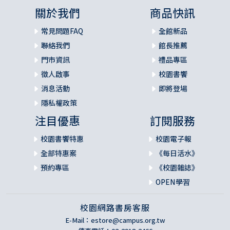
關於我們
商品快訊
常見問題FAQ
全館新品
聯絡我們
館長推薦
門市資訊
禮品專區
徵人啟事
校園書饗
消息活動
即將登場
隱私權政策
注目優惠
訂閱服務
校園書饗特惠
校園電子報
全部特惠案
《每日活水》
預約專區
《校園雜誌》
OPEN學習
校園網路書房客服
E-Mail：
estore@campus.org.tw