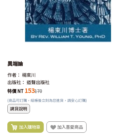
異端論
作者：
楊東川
出版社：
道聲出版社
153
特價 NT
170
(商品可訂購，結帳後立刻為您進貨，請安心訂購)
調貨說明
加入購物車
加入喜愛商品