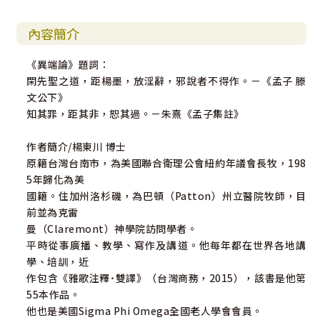
內容簡介
《異端論》題詞：
閑先聖之道，距楊墨，放淫辭，邪說者不得作。－《孟子 滕
文公下》
知其罪，距其非，恕其過。－朱熹《孟子集註》
作者簡介/楊東川 博士
原籍台灣台南市，為美國聯合衛理公會紐約年議會長牧，198
5年歸化為美
國籍。住加州洛杉磯，為巴頓（Patton）州立醫院牧師，目
前並為克雷
曼（Claremont）神學院訪問學者。
平時從事廣播、教學、寫作及講道。他每年都在世界各地講
學、培訓，近
作包含《雅歌注釋˙雙譯》（台灣商務，2015），該書是他第
55本作品。
他也是美國Sigma Phi Omega全國老人學會會員。