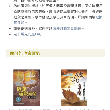
購，皆不會有刷退程序產生。
為維護您的權益，如因個人因素欲辦理退貨，請維持產品
原狀並依原包裝包好，於收到商品鑑賞期七天內，將與欲
退貨之商品、紙本發票及原出貨單寄回。詳細可閱讀
退換
貨須知
。
如需寄送海外，歡迎閱讀
海外訂購常見問題
。
更多常見問題FAQ
你可能也會喜歡