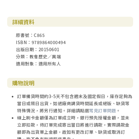
詳細資料
原書號：C865
ISBN：9789864000494
出版日期：20150601
分類：教會歷史／異端
適用對象：適用所有人
購物說明
訂單備貨時間約3-5天不包含週末及國定假日，庫存足夠為
當日或隔日出貨，如遇廠商調貨時間延長或絕版、缺貨等
特殊情況，將另行通知。詳細請點選
常見訂單問題
。
線上刷卡金額僅為訂單成立時，銀行預先授權金額，並未
立即扣款，待訂單完成寄出當日將進行請款，實際請款金
額即為出貨單上金額，故如有更改訂單、缺貨或取消訂