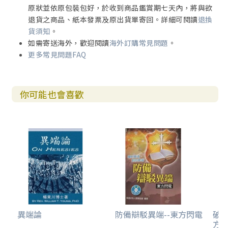
原狀並依原包裝包好，於收到商品鑑賞期七天內，將與欲
退貨之商品、紙本發票及原出貨單寄回。詳細可閱讀
退換
貨須知
。
如需寄送海外，歡迎閱讀
海外訂購常見問題
。
更多常見問題FAQ
你可能也會喜歡
異端論
防備辯駁異端--東方閃電
破船
方