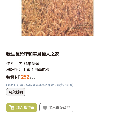
我生長於耶和華見證人之家
作者：
喬.赫維特著
出版社：
中國主日學協會
252
特價 NT
280
(商品可訂購，結帳後立刻為您進貨，請安心訂購)
調貨說明
加入購物車
加入喜愛商品