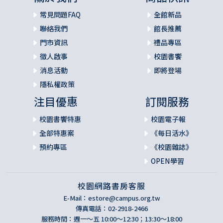
常見問題FAQ
全館新品
聯絡我們
館長推薦
門市資訊
禮品專區
徵人啟事
校園書饗
消息活動
即將登場
隱私權政策
注目優惠
訂閱服務
校園書饗特惠
校園電子報
全部特惠案
《每日活水》
預約專區
《校園雜誌》
OPEN學習
校園網路書房客服
E-Mail：
estore@campus.org.tw
傳真電話：02-2918-2466
服務時間：週一～五 10:00～12:30；13:30～18:00