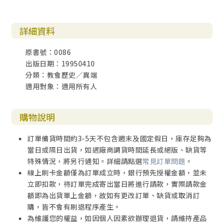
詳細資料
原書號：0086
出版日期：19950410
分類：教會歷史／異端
適用對象：適用所有人
購物說明
訂單備貨時間約3-5天不包含週末及國定假日，庫存足夠為
當日或隔日出貨，如遇廠商調貨時間延長或絕版、缺貨等
特殊情況，將另行通知。詳細請點選
常見訂單問題
。
線上刷卡金額僅為訂單成立時，銀行預先授權金額，並未
立即扣款，待訂單完成寄出當日將進行請款，實際請款金
額即為出貨單上金額，故如有更改訂單、缺貨或取消訂
購，皆不會有刷退程序產生。
為維護您的權益，如因個人因素欲辦理退貨，請維持產品