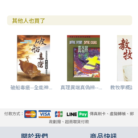
其他人也買了
破船毒瘡--全能神...
真理異端真偽辨--...
教牧學概論--
付款方式：
傳真刷卡、虛擬轉帳、郵
政劃撥、超商取貨付款
關於我們
商品快訊