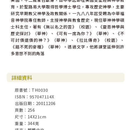
美國。十二歲蒙召獻身，自中學起即在美國受聖經與神學教
育。於聖路易大學取得哲學博士學位，專攻歷史神學，主要
研究早期教父神學及政教關係。一九八八年起受聘為中華福
音神學院專任教師，主授神學與教會歷史，現任華神神學碩
士科主任，著有《無以名之的雲》（校園）、《靈恩神學與
歷史探討》（華神）、《可有一席為你？》（華神）、《不
可討價還價的神？》（華神）、《拉比傳奇》（校園）、
《踏不死的麥種》（華神）。透過文字，他將課堂延伸到許
多意想不到的角落
詳細資料
原書號：TH0030
ISBN：957047114X
出版日期：20011206
頁數：256
尺寸：14X21cm
重量：344克