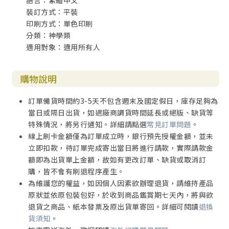
語言：繁體中文
裝訂方式：平裝
印刷方式：單色印刷
分類：神學類
適用對象：適用所有人
購物說明
訂單備貨時間約3-5天不包含週末及國定假日，庫存足夠為
當日或隔日出貨，如遇廠商調貨時間延長或絕版、缺貨等
特殊情況，將另行通知。詳細請點選
常見訂單問題
。
線上刷卡金額僅為訂單成立時，銀行預先授權金額，並未
立即扣款，待訂單完成寄出當日將進行請款，實際請款金
額即為出貨單上金額，故如有更改訂單、缺貨或取消訂
購，皆不會有刷退程序產生。
為維護您的權益，如因個人因素欲辦理退貨，請維持產品
原狀並依原包裝包好，於收到商品鑑賞期七天內，將與欲
退貨之商品、紙本發票及原出貨單寄回。詳細可閱讀
退換
貨須知
。