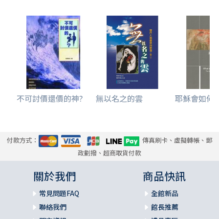
不可討價還價的神?
無以名之的雲
耶穌會如何解構
付款方式：
傳真刷卡、虛擬轉帳、郵
政劃撥、超商取貨付款
關於我們
商品快訊
常見問題FAQ
全館新品
聯絡我們
館長推薦