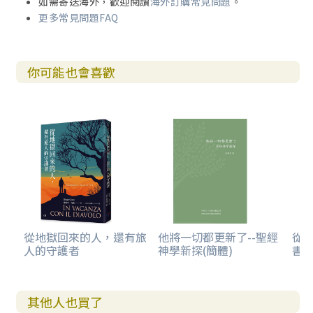
如需寄送海外，歡迎閱讀
海外訂購常見問題
。
更多常見問題FAQ
你可能也會喜歡
從地獄回來的人，還有旅
他將一切都更新了--聖經
從
人的守護者
神學新探(簡體)
書卷
其他人也買了