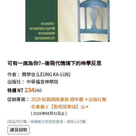
可有一席為你?--後現代情境下的神學反思
作者：
周學信
(LEUNG KA-LUN)
出版社：
中華福音神學院
234
特價 NT
260
促銷專案：
2026 校園網路書房 週年慶 ✦出版社聯
合書展 x 【聖經探索站】📖✦
( 2026年08月31日止 )
(商品可訂購，結帳後立刻為您進貨，請安心訂購)
調貨說明