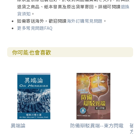
退貨之商品、紙本發票及原出貨單寄回。詳細可閱讀
退換
貨須知
。
如需寄送海外，歡迎閱讀
海外訂購常見問題
。
更多常見問題FAQ
你可能也會喜歡
異端論
防備辯駁異端--東方閃電
破船
方