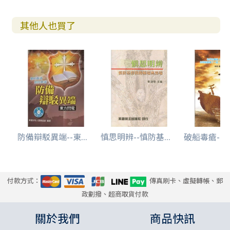
其他人也買了
防備辯駁異端--東...
慎思明辨--慎防基...
破船毒瘡--全
付款方式：
傳真刷卡、虛擬轉帳、郵
政劃撥、超商取貨付款
關於我們
商品快訊