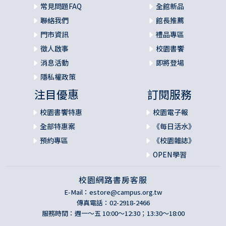
常見問題FAQ
全館新品
聯絡我們
館長推薦
門市資訊
禮品專區
徵人啟事
校園書饗
消息活動
即將登場
隱私權政策
注目優惠
訂閱服務
校園書饗特惠
校園電子報
全部特惠案
《每日活水》
預約專區
《校園雜誌》
OPEN學習
校園網路書房客服
E-Mail：
estore@campus.org.tw
傳真電話：02-2918-2466
服務時間：週一～五 10:00～12:30；13:30～18:00