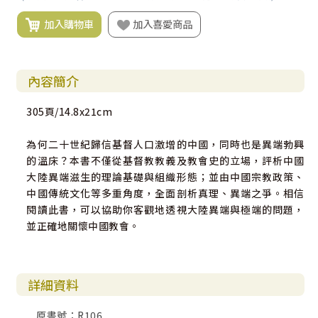
加入購物車
加入喜愛商品
內容簡介
305頁/14.8x21cm
為何二十世紀歸信基督人口激增的中國，同時也是異端勃興
的溫床？本書不僅從基督教教義及教會史的立場，評析中國
大陸異端滋生的理論基礎與組織形態；並由中國宗教政策、
中國傳統文化等多重角度，全面剖析真理、異端之爭。相信
閱讀此書，可以協助你客觀地透視大陸異端與極端的問題，
並正確地關懷中國教會。
詳細資料
原書號：R106