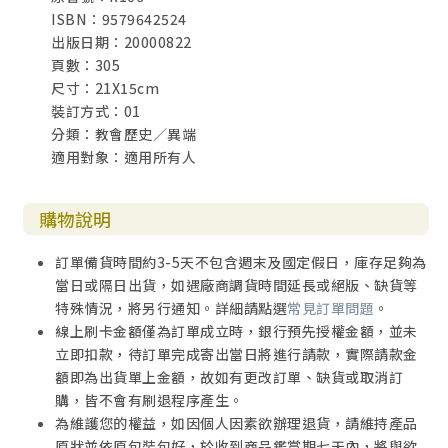
ISBN：9579642524
出版日期：20000822
頁數：305
尺寸：21X15cm
裝訂方式：01
分類：教會歷史／異端
適用對象：適用所有人
購物說明
訂單備貨時間約3-5天不包含週末及國定假日，庫存足夠為
當日或隔日出貨，如遇廠商調貨時間延長或絕版、缺貨等
特殊情況，將另行通知。詳細請點選
常見訂單問題
。
線上刷卡金額僅為訂單成立時，銀行預先授權金額，並未
立即扣款，待訂單完成寄出當日將進行請款，實際請款金
額即為出貨單上金額，故如有更改訂單、缺貨或取消訂
購，皆不會有刷退程序產生。
為維護您的權益，如因個人因素欲辦理退貨，請維持產品
原狀並依原包裝包好，於收到商品鑑賞期七天內，將與欲