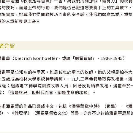
潘霍華透過《牧養是場冒險》一書，為我們找到那個「最有力」的牧養
者的技巧，而是上帝的行動。我們是否已經遺忘要將手上的工具放下，
是場冒險，挑戰我們從關顧技巧而來的安全感，使我們願意為愛，重拾
硬的人重新尋見上帝。
者介紹
潘霍華（Dietrich Bonhoeffer，或譯「朋霍費爾」，1906-1945）
潘霍華是位知名的神學家，也是位忠於聖言的牧師。他的父親是柏林大
十五歲成為柏林大學系統神學講師。一九九三年希特勒取得政權後，潘
政權；組織地下神學院訓練牧職人員。因著反對納粹政權，潘霍華於
說：「這是終局。但對我而言，卻是生命的起頭」。
許多潘霍華的作品已譯成中文，包括《潘霍華獄中詩》（道聲）、《潘
藝）、《倫理學》（漢語基督教文化）等書；亦有不少討論潘霍華思想