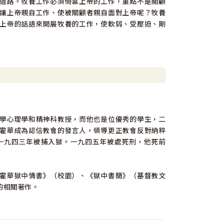
道路。牧養工作必須倚靠上帝的工作，重點不是關顧
讓上帝親自工作、使被關顧者親自面對上帝呢？牧養
上帝的話語來開展牧養的工作，使軟弱、受壓迫、剛
學心理學和精神科教授，而他也是位優秀的學生，二
霍華成為認信教會的發言人，領導更正教會反對納粹
一九四三年被捕入獄。一九四五年被處死刑，他死前
霍華獄中情書》（校園）、《獄中書簡》（基督教文
的相關著作。