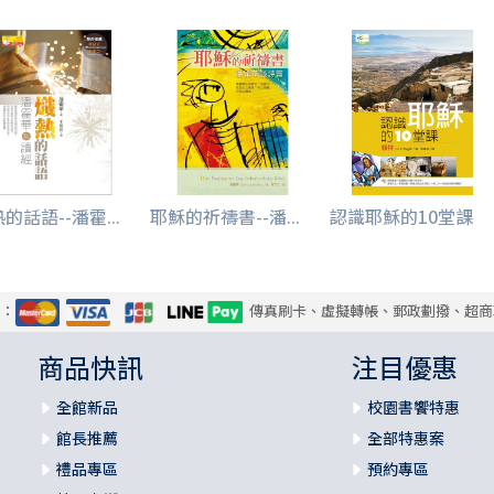
的話語--潘霍...
耶穌的祈禱書--潘...
認識耶穌的10堂課
式：
傳真刷卡、虛擬轉帳、郵政劃撥、超商
商品快訊
注目優惠
全館新品
校園書饗特惠
館長推薦
全部特惠案
禮品專區
預約專區