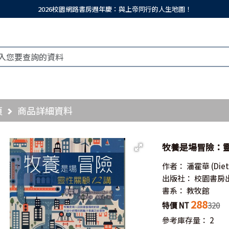
2026校園網路書房週年慶：與上帝同行的人生地圖！
頁
商品詳細資料
牧養是場冒險：靈性關顧
作者：
潘霍華
(Die
出版社：
校園書房
書系：
教牧館
288
特價 NT
320
參考庫存量：
2