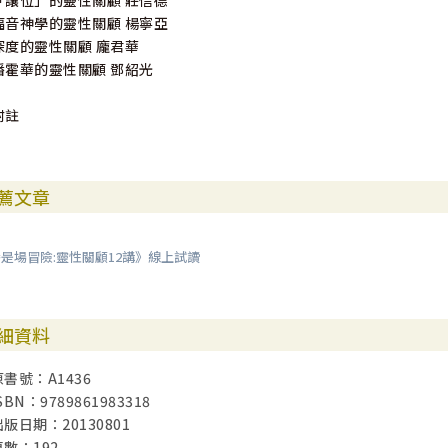
「讓位」的靈性關顧 莊信德
福音神學的靈性關顧 楊寧亞
深度的靈性關顧 龐君華
潘霍華的靈性關顧 鄧紹光
附註
薦文章
是場冒險:靈性關顧12講》線上試讀
細資料
原書號：A1436
SBN：9789861983318
出版日期：20130801
頁數：192