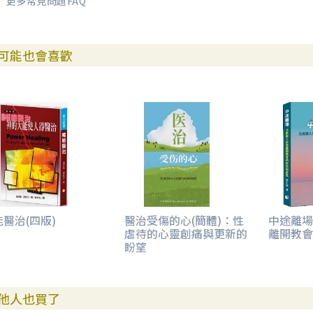
更多常見問題FAQ
可能也會喜歡
醫治(四版)
醫治受傷的心(簡體)：性
中途離場
虐待的心靈創痛與更新的
離開教會
盼望
他人也買了