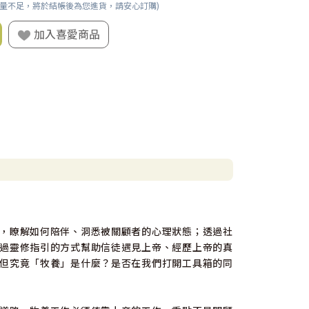
數量不足，將於結帳後為您進貨，請安心訂購)
加入喜愛商品
，瞭解如何陪伴、洞悉被關顧者的心理狀態；透過社
過靈修指引的方式幫助信徒遇見上帝、經歷上帝的真
但究竟「牧養」是什麼？是否在我們打開工具箱的同