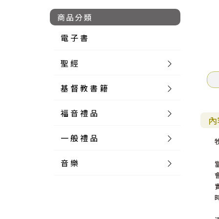
商品分類
電 子 書
聖 經
基 督 教 書 籍
新 舊 約 聖 經
福 音 禮 品
簡 體 聖 經
聖 經 論 叢
和 合 本
內
一 般 禮 品
英 文 聖 經
神 學 類
福 音 飾 品 配 件
和 合 本 標 點
參 考 書 工 具 書
音 樂
外 文 聖 經
實 踐 神 學
福 音 家 飾 用 品
一 般 卡 片
新 標 點 和 合 本
K J V
摩 西 五 經
系 統 神 學
福 音 項 鍊
讀 經 法
中 外 文 聖 經
教 會 歷 史
福 音 生 活 雜 貨
一 般 文 具
詩 本 樂 譜
和 合 本 修 訂 版
E S V
歷 史 書
神 、 創 造
宣 教 差 傳
福 音 耳 環 / 耳 夾
福 音 桌 飾 品
萬 用 卡
釋 經 法
創 世 記
註 釋 本 聖 經
生 命 造 就
福 音 食 器 廚 房
食 器 廚 房
C D
現 代 中 文 譯 本
G N B
和 合 本 / N I V
舊 約 註 釋
基 督
社 會 參 與
歷 史
福 音 手 環 / 手 鍊
福 音 布 軸 掛 畫
福 音 服 飾 布 品
貼 紙
日 記 . 筆 記
音 樂 叢 書
聖 經 概 論
出 埃 及 記
約 書 亞 記