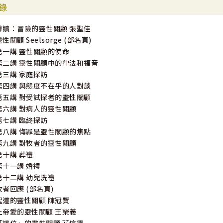
錄
導讀：冒險的靈性關顧 張聖佳
靈性關顧 Seelsorge (部名頁)
第一講 靈性關顧的使命
第二講 靈性關顧中的律法和福音
第三講 家庭探訪
第四講 與態度不在乎的人對談
第五講 對受試探者的靈性關顧
第六講 對病人的靈性關顧
第七講 臨終探訪
第八講 悔罪是靈性關顧的焦點
第九講 對牧者的靈性關顧
第十講 葬禮
第十一講 婚禮
第十二講 幼兒洗禮
牧者回應 (部名頁)
聖道的靈性關顧 陳冠賢
上帝愛的靈性關顧 王榮義