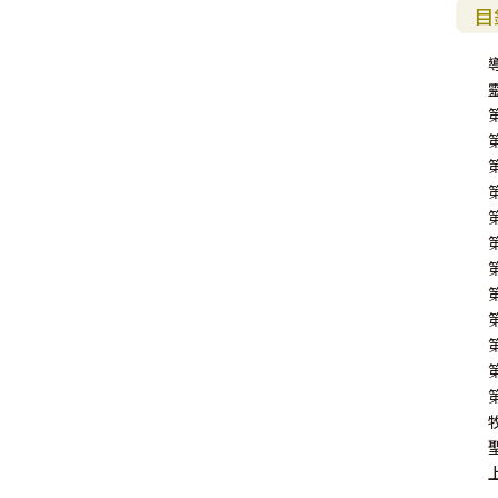
其 他 中 外 文 聖 經
新 約 歷 史 書
青 少 年
靈 恩
研 經 材 料
詩 、 散 文
福 音 包 裝 用 品
聖 經 故 事
約 拿 書
約 翰 福 音
加 拉 太 書
雅 各 書
啟 示 錄
信 徒 神 學
目
福 音 明 信 片 . 書 籤
成 人
教 育
兒 童 教 材
劇 本 遊 戲
福 音 文 具 雜 貨
聖 經 神 學
彌 迦 書
以 弗 所 書
彼 得 前 書
使 徒 行 傳
靈 界
福 音 季 節 卡
職 業
文 字 工 作
青 少 年 教 材
兒 童 故 事 C D
偽 經 次 經
那 鴻 書
腓 立 比 書
彼 得 後 書
福 音 小 禮 卡
特 殊 問 題
小 組 教 會
幼 稚 教 材
畫 冊
哈 巴 谷 書
歌 羅 西 書
約 翰 壹 、 貳 、 參 書
其 他 福 音 卡 片
生 活 教 導
成 人 教 材
西 番 雅 書
帖 撒 羅 尼 迦 前 後
猶 大 書
主 日 學 教 材
哈 該 書
提 摩 太 前 後
歸 納 法 研 經
撒 迦 利 亞 書
提 多 書
紙 品
瑪 拉 基 書
腓 利 門 書
教 牧 書 信