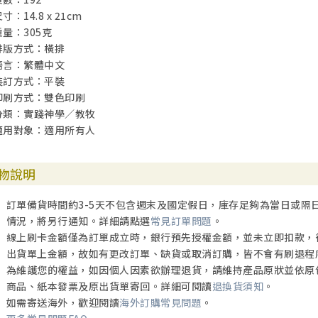
寸：14.8 x 21cm
重量：305克
排版方式：橫排
語言：繁體中文
裝訂方式：平裝
印刷方式：雙色印刷
分類：實踐神學／教牧
適用對象：適用所有人
物說明
訂單備貨時間約3-5天不包含週末及國定假日，庫存足夠為當日或隔
情況，將另行通知。詳細請點選
常見訂單問題
。
線上刷卡金額僅為訂單成立時，銀行預先授權金額，並未立即扣款，
出貨單上金額，故如有更改訂單、缺貨或取消訂購，皆不會有刷退程
為維護您的權益，如因個人因素欲辦理退貨，請維持產品原狀並依原
商品、紙本發票及原出貨單寄回。詳細可閱讀
退換貨須知
。
如需寄送海外，歡迎閱讀
海外訂購常見問題
。