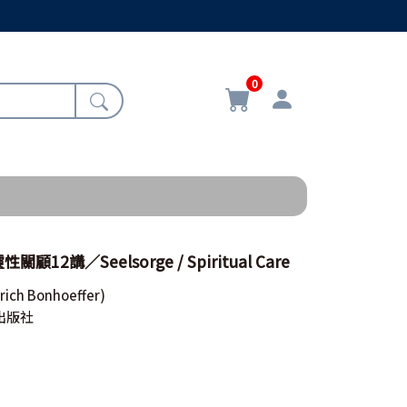
0
12講／Seelsorge / Spiritual Care
trich Bonhoeffer)
出版社