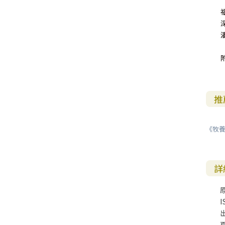
推
《牧養
詳
I