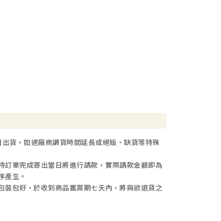
日出貨，如遇廠商調貨時間延長或絕版、缺貨等特殊
待訂單完成寄出當日將進行請款，實際請款金額即為
序產生。
包裝包好，於收到商品鑑賞期七天內，將與欲退貨之