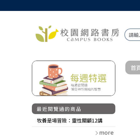
首
最近閱覽過的商品
牧養是場冒險：靈性關顧12講
more