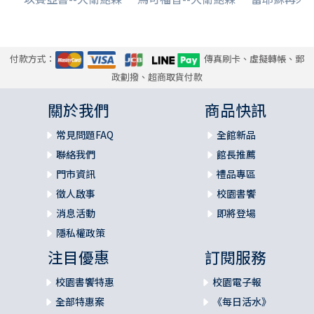
付款方式：
傳真刷卡、虛擬轉帳、郵
政劃撥、超商取貨付款
關於我們
商品快訊
常見問題FAQ
全館新品
聯絡我們
館長推薦
門市資訊
禮品專區
徵人啟事
校園書饗
消息活動
即將登場
隱私權政策
注目優惠
訂閱服務
校園書饗特惠
校園電子報
全部特惠案
《每日活水》