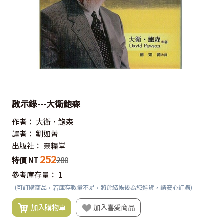
啟示錄---大衛鮑森
作者：
大衛．鮑森
譯者：
劉如菁
出版社：
靈糧堂
252
特價 NT
280
參考庫存量：
1
(可訂購商品，若庫存數量不足，將於結帳後為您進貨，請安心訂購)
加入購物車
加入喜愛商品