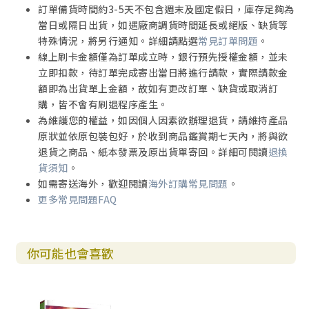
訂單備貨時間約3-5天不包含週末及國定假日，庫存足夠為
當日或隔日出貨，如遇廠商調貨時間延長或絕版、缺貨等
特殊情況，將另行通知。詳細請點選
常見訂單問題
。
線上刷卡金額僅為訂單成立時，銀行預先授權金額，並未
立即扣款，待訂單完成寄出當日將進行請款，實際請款金
額即為出貨單上金額，故如有更改訂單、缺貨或取消訂
購，皆不會有刷退程序產生。
為維護您的權益，如因個人因素欲辦理退貨，請維持產品
原狀並依原包裝包好，於收到商品鑑賞期七天內，將與欲
退貨之商品、紙本發票及原出貨單寄回。詳細可閱讀
退換
貨須知
。
如需寄送海外，歡迎閱讀
海外訂購常見問題
。
更多常見問題FAQ
你可能也會喜歡