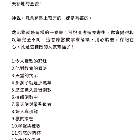
天新地的全貌！
神說，凡念這書上預言的....都是有福的。
啟示錄就是這樣的一卷書。保證查考這卷書後，你會變得和
以前完全不同。這卷應當被拿來誦讀，用心聆聽，存記在
心，凡是這樣做的人就有福了！
1.令人驚歎的耶穌
2.他對教會的看法
3.天堂的揭示
4.那獅子就是那羔羊
5.歷史進入最後倒數
6.持續倒數中
7.眾天使與眾殉道者
8.婦人與那龍
9.獸的接管
10.琴聲與豐收
11.烈怒的酒杯