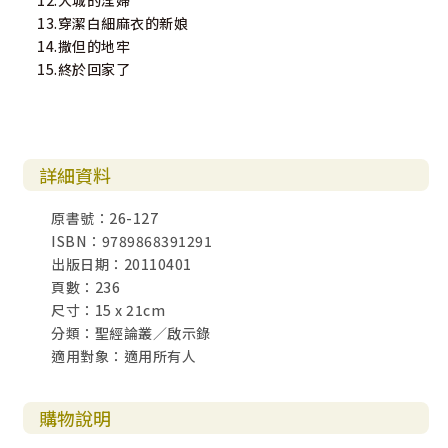
12.大城的淫婦
13.穿潔白細麻衣的新娘
14.撒但的地牢
15.終於回家了
詳細資料
原書號：26-127
ISBN：9789868391291
出版日期：20110401
頁數：236
尺寸：15 x 21cm
分類：聖經論叢／啟示錄
適用對象：適用所有人
購物說明