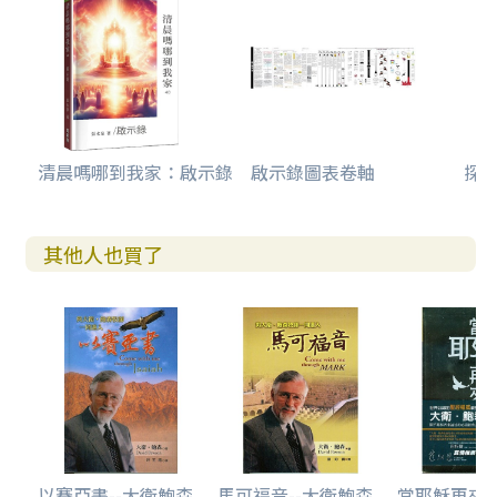
清晨嗎哪到我家：啟示錄
啟示錄圖表卷軸
探
其他人也買了
以賽亞書--大衛鮑森
馬可福音--大衛鮑森
當耶穌再來