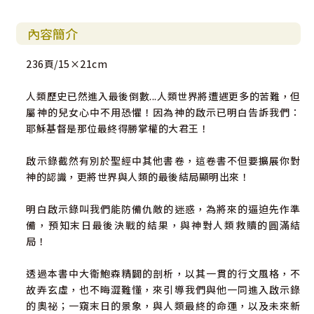
內容簡介
236頁/15×21cm
人類歷史已然進入最後倒數...人類世界將遭遇更多的苦難，但
屬神的兒女心中不用恐懼！因為神的啟示已明白告訴我們：
耶穌基督是那位最終得勝掌權的大君王！
啟示錄截然有別於聖經中其他書卷，這卷書不但要擴展你對
神的認識，更將世界與人類的最後結局顯明出來！
明白啟示錄叫我們能防備仇敵的迷惑，為將來的逼迫先作準
備，預知末日最後決戰的結果，與神對人類救贖的圓滿結
局！
透過本書中大衛鮑森精闢的剖析，以其一貫的行文風格，不
故弄玄虛，也不晦澀難懂，來引導我們與他一同進入啟示錄
的奧祕；一窺末日的景象，與人類最終的命運，以及未來新