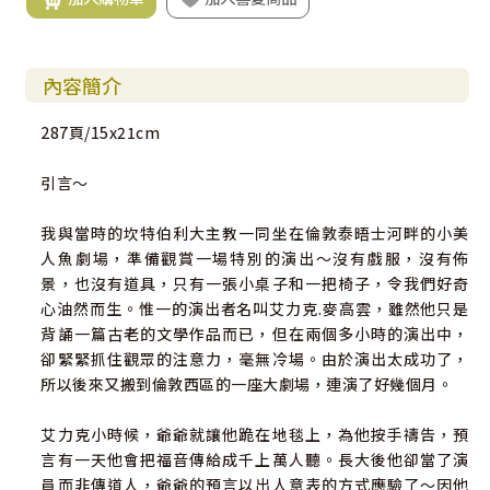
內容簡介
287頁/15x21cm
引言～
我與當時的坎特伯利大主教一同坐在倫敦泰晤士河畔的小美
人魚劇場，準備觀賞一場特別的演出～沒有戲服，沒有佈
景，也沒有道具，只有一張小桌子和一把椅子，令我們好奇
心油然而生。惟一的演出者名叫艾力克.麥高雲，雖然他只是
背誦一篇古老的文學作品而已，但在兩個多小時的演出中，
卻緊緊抓住觀眾的注意力，毫無冷場。由於演出太成功了，
所以後來又搬到倫敦西區的一座大劇場，連演了好幾個月。
艾力克小時候，爺爺就讓他跪在地毯上，為他按手禱告，預
言有一天他會把福音傳給成千上萬人聽。長大後他卻當了演
員而非傳道人，爺爺的預言以出人意表的方式應驗了～因他