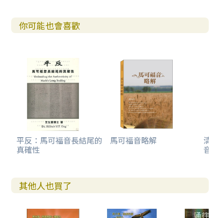
你可能也會喜歡
平反：馬可福音長結尾的
馬可福音略解
清
真確性
音
其他人也買了