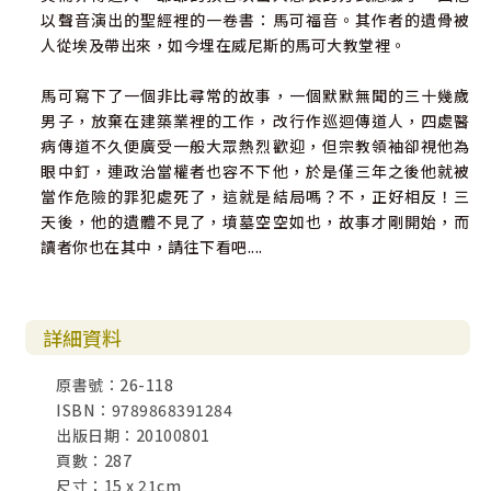
以聲音演出的聖經裡的一卷書：馬可福音。其作者的遺骨被
人從埃及帶出來，如今埋在威尼斯的馬可大教堂裡。
馬可寫下了一個非比尋常的故事，一個默默無聞的三十幾歲
男子，放棄在建築業裡的工作，改行作巡迴傳道人，四處醫
病傳道不久便廣受一般大眾熱烈歡迎，但宗教領袖卻視他為
眼中釘，連政治當權者也容不下他，於是僅三年之後他就被
當作危險的罪犯處死了，這就是結局嗎？不，正好相反！三
天後，他的遺體不見了，墳墓空空如也，故事才剛開始，而
讀者你也在其中，請往下看吧....
詳細資料
原書號：26-118
ISBN：9789868391284
出版日期：20100801
頁數：287
尺寸：15 x 21cm