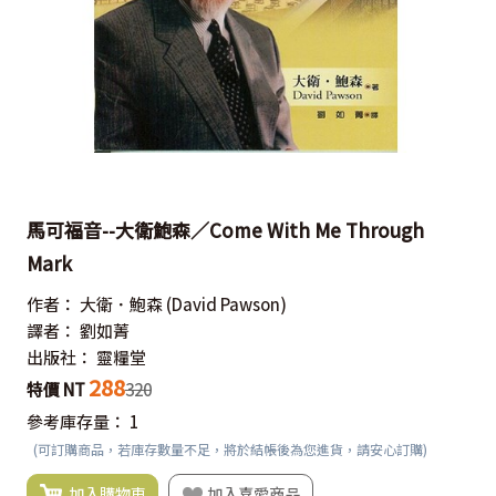
馬可福音--大衛鮑森／Come With Me Through
Mark
作者：
大衛．鮑森
(David Pawson)
譯者：
劉如菁
出版社：
靈糧堂
288
特價 NT
320
參考庫存量：
1
(可訂購商品，若庫存數量不足，將於結帳後為您進貨，請安心訂購)
加入購物車
加入喜愛商品