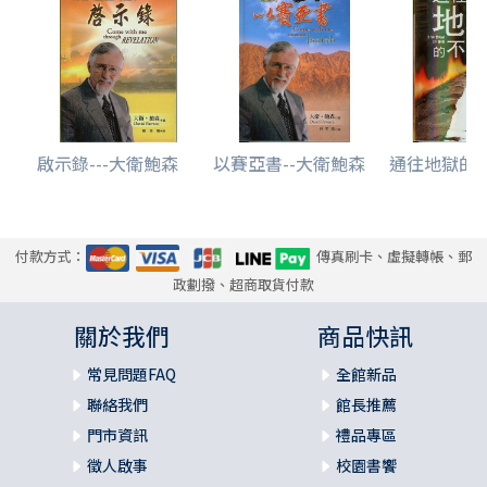
啟示錄---大衛鮑森
以賽亞書--大衛鮑森
通往地獄的
付款方式：
傳真刷卡、虛擬轉帳、郵
政劃撥、超商取貨付款
關於我們
商品快訊
常見問題FAQ
全館新品
聯絡我們
館長推薦
門市資訊
禮品專區
徵人啟事
校園書饗