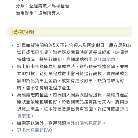
分類：聖經論叢／馬可福音
適用對象：適用所有人
購物說明
訂單備貨時間約3-5天不包含週末及國定假日，庫存足夠為
當日或隔日出貨，如遇廠商調貨時間延長或絕版、缺貨等
特殊情況，將另行通知。詳細請點選
常見訂單問題
。
線上刷卡金額僅為訂單成立時，銀行預先授權金額，並未
立即扣款，待訂單完成寄出當日將進行請款，實際請款金
額即為出貨單上金額，故如有更改訂單、缺貨或取消訂
購，皆不會有刷退程序產生。
為維護您的權益，如因個人因素欲辦理退貨，請維持產品
原狀並依原包裝包好，於收到商品鑑賞期七天內，將與欲
退貨之商品、紙本發票及原出貨單寄回。詳細可閱讀
退換
貨須知
。
如需寄送海外，歡迎閱讀
海外訂購常見問題
。
更多常見問題FAQ