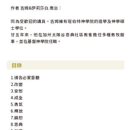
作者 吉姆&伊莉莎白.喬治：
同為受歡迎的講員。吉姆擁有塔伯特神學院的道學及神學碩
士學位。
廿五年來，他在加州太陽谷恩典社區教會擔任多種教牧服
事，並在基督神學院任職。
目錄
1.禱告必蒙垂聽
2.改變
3.安慰
4.成全
5.勇氣
6.釋放
7.饒恕
8.恩典