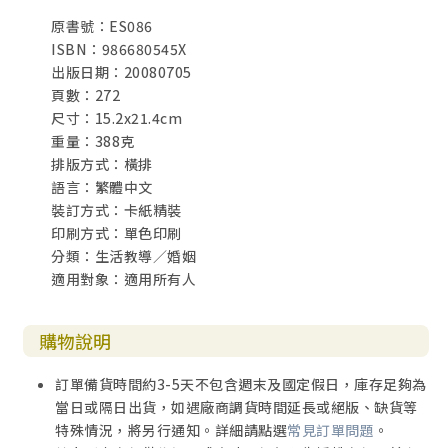
原書號：ES086
ISBN：986680545X
出版日期：20080705
頁數：272
尺寸：15.2x21.4cm
重量：388克
排版方式：橫排
語言：繁體中文
裝訂方式：卡紙精裝
印刷方式：單色印刷
分類：生活教導／婚姻
適用對象：適用所有人
購物說明
訂單備貨時間約3-5天不包含週末及國定假日，庫存足夠為
當日或隔日出貨，如遇廠商調貨時間延長或絕版、缺貨等
特殊情況，將另行通知。詳細請點選
常見訂單問題
。