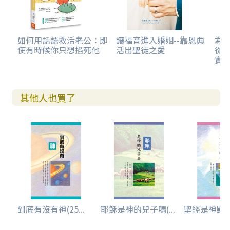
如何用話語救活老公：即
讓福音進入婚姻--靠恩典
為
使有時候你只想掐死他
活出聖徒之愛
從
實
其他人也買了
到底有沒有神(25...
耶穌是神的兒子嗎(...
聖經是神默示的