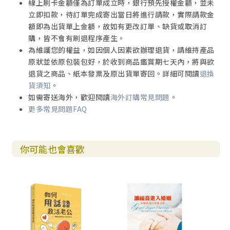
線上刷卡金額僅為訂單成立時，銀行預先授權金額，並未
立即扣款，待訂單完成寄出當日將進行請款，實際請款金
額即為出貨單上金額，故如有更改訂單、缺貨或取消訂
購，皆不會有刷退程序產生。
為維護您的權益，如因個人因素欲辦理退貨，請維持產品
原狀並依原包裝包好，於收到商品鑑賞期七天內，將與欲
退貨之商品、紙本發票及原出貨單寄回。詳細可閱讀
退換
貨須知
。
如需寄送海外，歡迎閱讀
海外訂購常見問題
。
更多常見問題FAQ
你可能也會喜歡