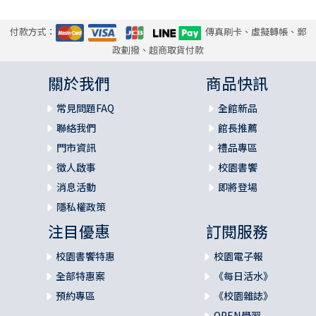
付款方式：
傳真刷卡、虛擬轉帳、郵
政劃撥、超商取貨付款
關於我們
商品快訊
常見問題FAQ
全館新品
聯絡我們
館長推薦
門市資訊
禮品專區
徵人啟事
校園書饗
消息活動
即將登場
隱私權政策
注目優惠
訂閱服務
校園書饗特惠
校園電子報
全部特惠案
《每日活水》
預約專區
《校園雜誌》
OPEN學習