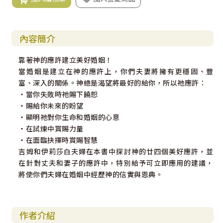
內容簡介
靠著神的應許建立美好婚姻！
當婚姻是建立在神的應許上，你們夫妻將擁有更穩固、豐
富、深入的關係。神總是渴望將最好的給你，所以祂應許：
‧當你失敗時祂賜下饒恕
‧賜給你未來的盼望
‧顯明祂對你生命和婚姻的心意
‧在試煉中賞賜力量
‧在面臨抉擇時賞賜智慧
吉姆和伊莉莎白夫婦在本書中探討神的廿四個美好應許，並
在針對丈夫和妻子的應許中，特別給予可立即應用的建議，
將使你們夫婦在婚姻中經歷神的信實與恩典。
作者介紹