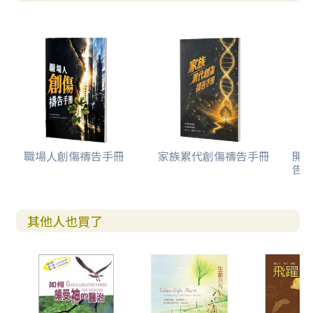
職場人創傷禱告手冊
家族累代創傷禱告手冊
開
告(
其他人也買了