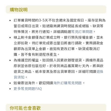
購物說明
訂單備貨時間約3-5天不包含週末及國定假日，庫存足夠為
當日或隔日出貨，如遇廠商調貨時間延長或絕版、缺貨等
特殊情況，將另行通知。詳細請點選
常見訂單問題
。
線上刷卡金額僅為訂單成立時，銀行預先授權金額，並未
立即扣款，待訂單完成寄出當日將進行請款，實際請款金
額即為出貨單上金額，故如有更改訂單、缺貨或取消訂
購，皆不會有刷退程序產生。
為維護您的權益，如因個人因素欲辦理退貨，請維持產品
原狀並依原包裝包好，於收到商品鑑賞期七天內，將與欲
退貨之商品、紙本發票及原出貨單寄回。詳細可閱讀
退換
貨須知
。
如需寄送海外，歡迎閱讀
海外訂購常見問題
。
更多常見問題FAQ
你可能也會喜歡