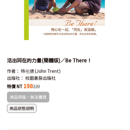
活出同在的力量(簡體版)／Be There！
作者：
特伦德
(John Trent)
出版社：
校園書房出版社
198
特價 NT
220
商品停版，無法購買
商品狀態說明