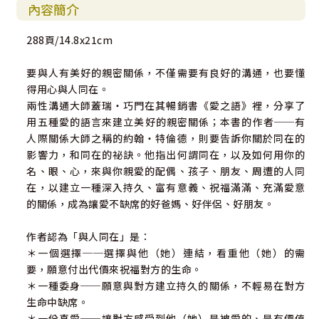
內容簡介
288頁/14.8x21cm
要與人有美好的親密關係，不僅需要有良好的溝通，也要懂
得用心與人同在。
兩性溝通大師蓋瑞‧巧門在其暢銷書《愛之語》裡，分享了
用五種愛的語言來建立美好的親密關係；本書的作者──有
人際關係大師之稱的約翰‧特倫德，則要告訴你關於同在的
影響力，和同在的祕訣。他指出何謂同在，以及如何用你的
名、眼、心，來與你親愛的配偶、孩子、朋友、周遭的人同
在，以建立一種深入持久、富有意義、祝福滿滿、充滿愛意
的關係，成為讓愛不缺席的好爸媽、好伴侶、好朋友。
作者認為「與人同在」是：
＊一個選擇──選擇與他（她）連結，看重他（她）的需
要，願意付出代價來祝福對方的生命。
＊一種委身──願意與對方建立持久的關係，不輕易在對方
生命中缺席。
＊一份真愛──讓對方感受到他（她）是被愛的、是有價值