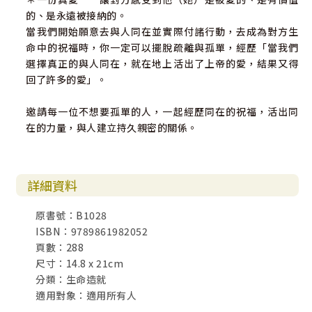
的、是永遠被接納的。
當我們開始願意去與人同在並實際付諸行動，去成為對方生
命中的祝福時，你一定可以擺脫疏離與孤單，經歷「當我們
選擇真正的與人同在，就在地上活出了上帝的愛，結果又得
回了許多的愛」。
邀請每一位不想要孤單的人，一起經歷同在的祝福，活出同
在的力量，與人建立持久親密的關係。
詳細資料
原書號：B1028
ISBN：9789861982052
頁數：288
尺寸：14.8 x 21cm
分類：生命造就
適用對象：適用所有人