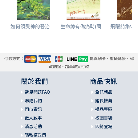
如何領受神的醫治
生命總有傷痛時(簡...
飛躍詩集V
付款方式：
傳真刷卡、虛擬轉帳、郵
政劃撥、超商取貨付款
關於我們
商品快訊
常見問題FAQ
全館新品
聯絡我們
館長推薦
門市資訊
禮品專區
徵人啟事
校園書饗
消息活動
即將登場
隱私權政策