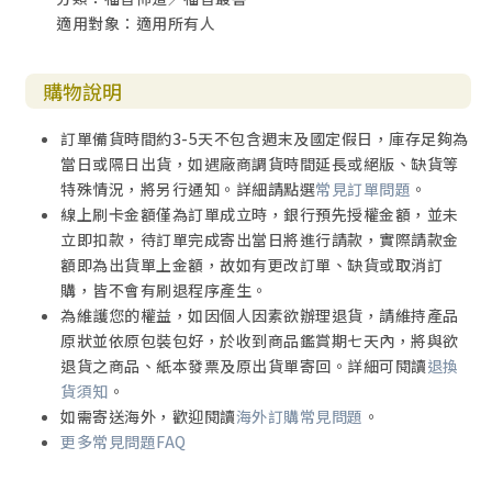
適用對象：適用所有人
購物說明
訂單備貨時間約3-5天不包含週末及國定假日，庫存足夠為
當日或隔日出貨，如遇廠商調貨時間延長或絕版、缺貨等
特殊情況，將另行通知。詳細請點選
常見訂單問題
。
線上刷卡金額僅為訂單成立時，銀行預先授權金額，並未
立即扣款，待訂單完成寄出當日將進行請款，實際請款金
額即為出貨單上金額，故如有更改訂單、缺貨或取消訂
購，皆不會有刷退程序產生。
為維護您的權益，如因個人因素欲辦理退貨，請維持產品
原狀並依原包裝包好，於收到商品鑑賞期七天內，將與欲
退貨之商品、紙本發票及原出貨單寄回。詳細可閱讀
退換
貨須知
。
如需寄送海外，歡迎閱讀
海外訂購常見問題
。
更多常見問題FAQ