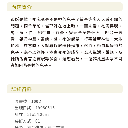
內容簡介
耶穌是誰？祂究竟是不是神的兒子？這是許多人大感不解的
問題。兩千年前，當耶穌在地上時，一面來看，祂需要喫、
喝、穿、住，祂有喜、有憂，完完全全是個人。但另一面
看，祂行神蹟，醫病、趕，祂的說話、行事帶著神性、大能
和權。在當時，人就難以解釋祂是誰，然而，祂自稱是神的
兒子，毫不以為忤。本書從祂的成孕、為人生活、說話、及
祂所說豫言之實現等多面，給您看見，一位非凡且與眾不同
者如何乃是神的兒子。
詳細資料
原書號：1002
出版日期：19960515
尺寸：21x14.8cm
裝訂方式：01
分類：福音佈道／福音叢書