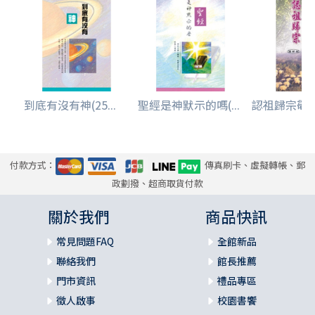
到底有沒有神(25...
聖經是神默示的嗎(...
認祖歸宗敬
付款方式：
傳真刷卡、虛擬轉帳、郵
政劃撥、超商取貨付款
關於我們
商品快訊
常見問題FAQ
全館新品
聯絡我們
館長推薦
門市資訊
禮品專區
徵人啟事
校園書饗