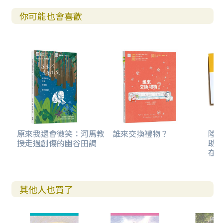
你可能也會喜歡
原來我還會微笑：河馬教
誰來交換禮物？
陸
授走過創傷的幽谷田調
助
在
其他人也買了